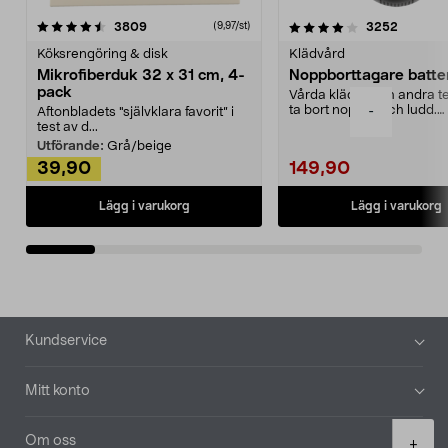
4.0av 5 stjärnor
recensioner
4.5av 5 stjärnor
recensio
3809
3252
(9,97/st)
Köksrengöring & disk
Klädvård
Mikrofiberduk 32 x 31 cm, 4-
Noppborttagare batter
pack
Vårda kläder och andra tex
ta bort noppor och ludd.
-
Aftonbladets "självklara favorit” i
Noppborttagaren fräs...
test av d...
Utförande:
Grå/beige
39,90
149,90
Lägg i varukorg
Lägg i varukorg
Sidfot
Kundservice
Mitt konto
Product
Om oss
+