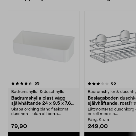
3.5 av 5 stjärnor
recensioner
4.0 av 5 stjärnor
recensione
59
65
Badrumshyllor & duschhyllor
Badrumshyllor & duschhy
Badrumshylla plast vägg
Beslagsboden duschk
självhäftande 24 x 9,5 x 7,6
självhäftande, rostfrit
cm, vit
Skapa ordning bland flaskorna i
Lättmonterad duschkorg –
duschen – utan att borra.
enkelt med sta...
Badrumshylla med själv...
Färg:
Krom
79,90
249,00