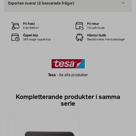
Experten svarar
(2 besvarade frågor)
Fri frakt
Fri retur
Från 599 kr*
Till valfri butik
Öppet köp
Hämta i butik
365 dagar öppet köp
Beställ online, från butikslager
Tesa
-
Se alla produkter
Kompletterande produkter i samma
serie