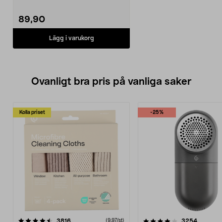
89,90
Lägg i varukorg
Ovanligt bra pris på vanliga saker
Kolla priset
-25%
4.0av 5 stjärnor
recensioner
4.5av 5 stjärnor
recensio
3816
3254
(9,97/st)