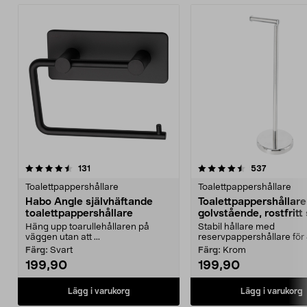
4.5 av 5 stjärnor
recensioner
4.5 av 5 stjärnor
recension
131
537
Toalettpappershållare
Toalettpappershållare
Habo Angle självhäftande
Toalettpappershållare
toalettpappershållare
golvstående, rostfritt 
Häng upp toarullehållaren på
Stabil hållare med
väggen utan att ...
reservpappershållare för 4
Färg:
Svart
Färg:
Krom
199,90
199,90
Lägg i varukorg
Lägg i varukorg