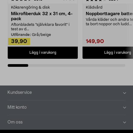
Köksrengöring & disk
Klädvård
Mikrofiberduk 32 x 31 cm, 4-
Noppborttagare batter
pack
Vårda kläder och andra tex
ta bort noppor och ludd.
Aftonbladets "självklara favorit” i
Noppborttagaren fräs...
test av d...
Utförande:
Grå/beige
39,90
149,90
Lägg i varukorg
Lägg i varukorg
Sidfot
Kundservice
Mitt konto
Om oss