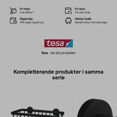
Fri frakt
Fri retur
Från 599 kr*
Till valfri butik
Öppet köp
Hämta i butik
365 dagar öppet köp
Beställ online, från butikslager
Tesa
-
Se alla produkter
Kompletterande produkter i samma
serie