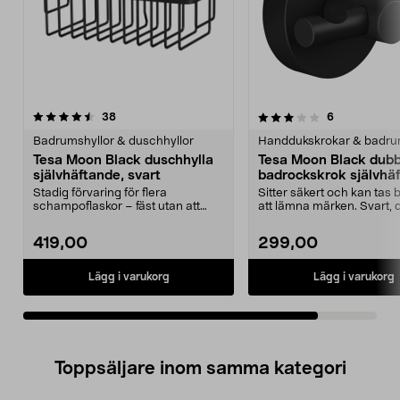
3.5av 5 stjärnor
recensioner
recensioner
38
6
Badrumshyllor & duschhyllor
Tesa Moon Black duschhylla
Tesa Moon Black dubb
självhäftande, svart
badrockskrok självhä
svart
Stadig förvaring för flera
Sitter säkert och kan tas 
schampoflaskor – fäst utan att
att lämna märken. Svart, 
borra. Tesa Moon Black...
handdukshäng...
419,00
299,00
Lägg i varukorg
Lägg i varukorg
Toppsäljare inom samma kategori