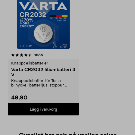
recensioner
1685
Knappcellsbatterier
Varta CR2032 litiumbatteri 3
V
Knappcellsbatteri för Tesla
bilnyckel, batteriljus, stoppur,
pulsband. 3 V litiu...
49,90
Lägg i varukorg