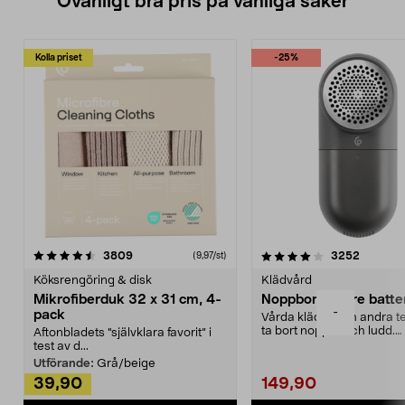
Ovanligt bra pris på vanliga saker
Kolla priset
-25%
4.0av 5 stjärnor
recensioner
4.5av 5 stjärnor
recensio
3809
3252
(9,97/st)
Köksrengöring & disk
Klädvård
Mikrofiberduk 32 x 31 cm, 4-
Noppborttagare batter
-
pack
Vårda kläder och andra tex
ta bort noppor och ludd.
Aftonbladets "självklara favorit” i
Noppborttagaren fräs...
test av d...
Utförande:
Grå/beige
39,90
149,90