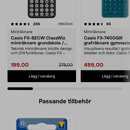
4.5 av 5 stjärnor
recensioner
4.5 av 5 stjärnor
recensione
266
66
(199,00/st)
Miniräknare
Miniräknare
Casio FX-82CW ClassWiz
Casio FX-7400GIII
miniräknare grundskola /
grafräknare gymnasie
gymnasiet
högskola
Teknisk miniräknare intuitiv design
Visualisera resultat i grafe
och 274 funktioner. Casio FX-
tabeller och listor. Casio 
82CW ClassWiz m...
7400GIII grafräknar...
199,00
499,00
279,00
Lägg i varukorg
Lägg i varukorg
Passande tillbehör