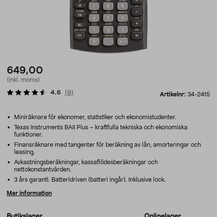
649,00
(inkl. moms)
4.6
(
9
)
Artikelnr:
34-2415
Miniräknare för ekonomer, statistiker och ekonomistudenter.
Texas Instruments BAII Plus – kraftfulla tekniska och ekonomiska
funktioner.
Finansräknare med tangenter för beräkning av lån, amorteringar och
leasing.
Avkastningsberäkningar, kassaflödesberäkningar och
nettokonstantvärden.
3 års garanti. Batteridriven (batteri ingår). Inklusive lock.
Mer information
Butikslager
Onlinelager