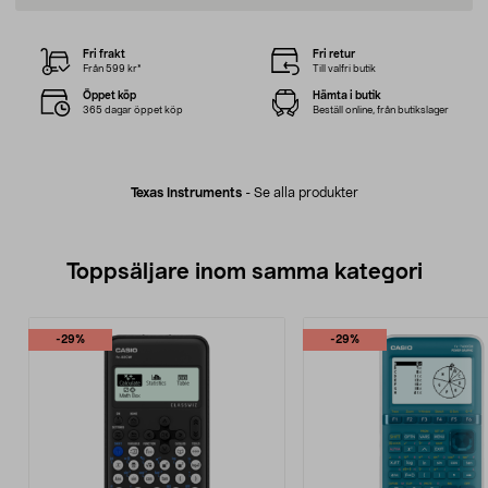
Fri frakt
Fri retur
Från 599 kr*
Till valfri butik
Öppet köp
Hämta i butik
365 dagar öppet köp
Beställ online, från butikslager
Texas Instruments
-
Se alla produkter
Toppsäljare inom samma kategori
-29%
-29%