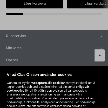
Lägg i varukorg
Lägg i varukorg
Sidfot
Kundservice
Mitt konto
Product
+
quantity
Om oss
Aktuellt
Vi på Clas Ohlson använder cookies
Genom att trycka
”Acceptera alla cookies”
samtycker du till att vi
Våra bolag
lagrar cookies och andra spårtekniker på din enhet
enligt vår
cookiepolicy
för att förbättra upplevelsen på vår webbplats,
analysera webbplatsens användning samt anpassa våra
Hitta butik
marknadsföringsinsatser. Vi använder fyra kategorier av cookies:
nödvändiga, funktionella, analys och annonsering. För nödvändiga
cookies krävs inte ditt samtycke eftersom dessa cookies är