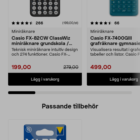
4.5 av 5 stjärnor
recensioner
4.5 av 5 stjärnor
recensione
266
66
(199,00/st)
Miniräknare
Miniräknare
Casio FX-82CW ClassWiz
Casio FX-7400GIII
miniräknare grundskola /
grafräknare gymnasie
gymnasiet
högskola
Teknisk miniräknare intuitiv design
Visualisera resultat i grafe
och 274 funktioner. Casio FX-
tabeller och listor. Casio 
82CW ClassWiz m...
7400GIII grafräknar...
199,00
499,00
279,00
Lägg i varukorg
Lägg i varukorg
Passande tillbehör