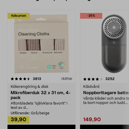
Kolla priset
-25%
4.0av 5 stjärnor
recensioner
4.5av 5 stjärnor
recensio
3813
3252
(9,97/st)
Köksrengöring & disk
Klädvård
Mikrofiberduk 32 x 31 cm, 4-
Noppborttagare batter
pack
Vårda kläder och andra tex
ta bort noppor och ludd.
Aftonbladets "självklara favorit” i
Noppborttagaren fräs...
test av d...
Utförande:
Grå/beige
39,90
149,90