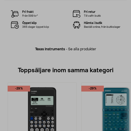
Fri frakt
Fri retur
Från 599 kr*
Till valfri butik
Öppet köp
Hämta i butik
365 dagar öppet köp
Beställ online, från butikslager
Texas Instruments
-
Se alla produkter
Toppsäljare inom samma kategori
-29%
-29%