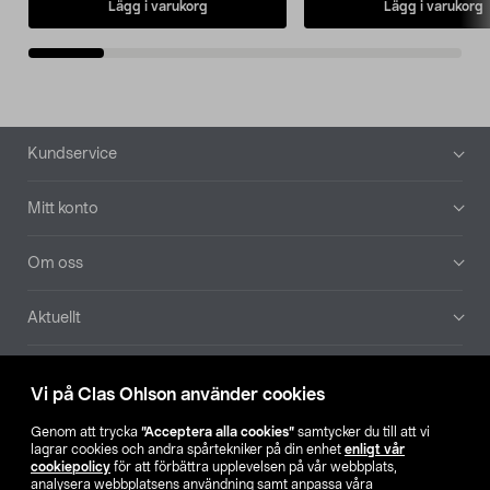
Lägg i varukorg
Lägg i varukorg
Sidfot
Kundservice
Mitt konto
Om oss
Aktuellt
Våra bolag
Vi på Clas Ohlson använder cookies
Hitta butik
Genom att trycka
”Acceptera alla cookies”
samtycker du till att vi
lagrar cookies och andra spårtekniker på din enhet
enligt vår
cookiepolicy
för att förbättra upplevelsen på vår webbplats,
SE
NO
FI
analysera webbplatsens användning samt anpassa våra