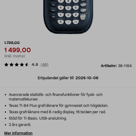
1 799,00
1 499,00
(inkl. moms)
4.6
(
46
)
Artikelnr:
38-1184
Erbjudandet gäller till
2026-10-06
Avancerade statistik- och finansfunktioner för fysik- och
matematikkurser.
Texas TI-84 Plus grafräknare för gymnasiet och högskolan.
Texas grafräknare med 8-radig display, 16 tecken per rad.
Stöd för TI-Basic. USB-anslutning.
3 års garanti.
Mer information