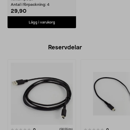
Antal i förpackning:
4
29,90
Lägg i varukorg
Reservdelar
recensioner
recensioner
0
0
0.0 av 5 stjärnor
(56,55/m)