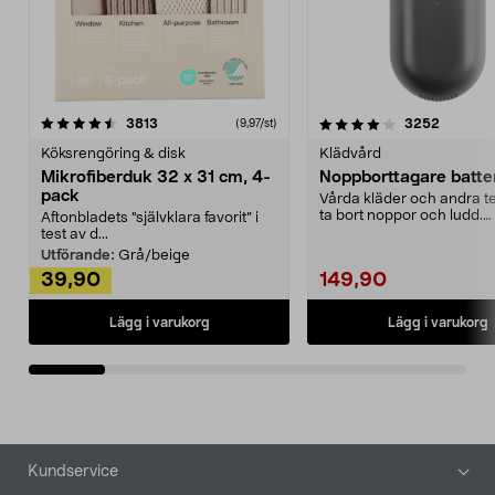
4.0av 5 stjärnor
recensioner
4.5av 5 stjärnor
recensio
3813
3252
(9,97/st)
Köksrengöring & disk
Klädvård
Mikrofiberduk 32 x 31 cm, 4-
Noppborttagare batter
pack
Vårda kläder och andra tex
ta bort noppor och ludd.
Aftonbladets "självklara favorit” i
Noppborttagaren fräs...
test av d...
Utförande:
Grå/beige
39,90
149,90
Lägg i varukorg
Lägg i varukorg
Sidfot
Kundservice