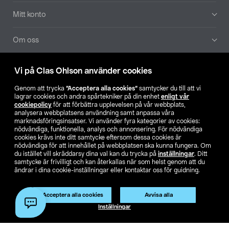
Mitt konto
Om oss
Aktuellt
Vi på Clas Ohlson använder cookies
Genom att trycka
”Acceptera alla cookies”
samtycker du till att vi
Våra bolag
lagrar cookies och andra spårtekniker på din enhet
enligt vår
cookiepolicy
för att förbättra upplevelsen på vår webbplats,
analysera webbplatsens användning samt anpassa våra
Hitta butik
marknadsföringsinsatser. Vi använder fyra kategorier av cookies:
nödvändiga, funktionella, analys och annonsering. För nödvändiga
cookies krävs inte ditt samtycke eftersom dessa cookies är
SE
NO
FI
nödvändiga för att innehållet på webbplatsen ska kunna fungera. Om
du istället vill skräddarsy dina val kan du trycka på
inställningar
. Ditt
samtycke är frivilligt och kan återkallas när som helst genom att du
ändrar i dina cookie-inställningar eller kontaktar oss för guidning.
Acceptera alla cookies
Avvisa alla
Inställningar
Köpvillkor
Privacy statement
Klubbvillkor
För företag
Ändra till priser exklusive moms