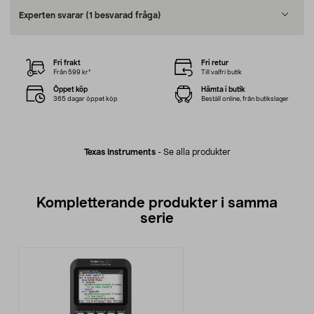
Experten svarar
(1 besvarad fråga)
Fri frakt
Fri retur
Från 599 kr*
Till valfri butik
Öppet köp
Hämta i butik
365 dagar öppet köp
Beställ online, från butikslager
Texas Instruments
-
Se alla produkter
Kompletterande produkter i samma
serie