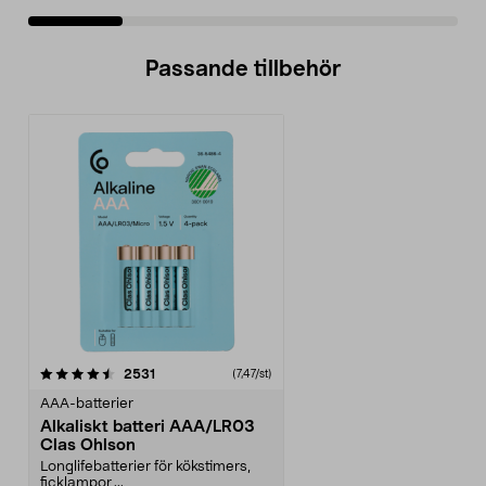
Passande tillbehör
recensioner
2531
(7,47/st)
AAA-batterier
Alkaliskt batteri AAA/LR03
Clas Ohlson
Longlifebatterier för kökstimers,
ficklampor,...