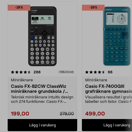
-29%
-29%
4.5 av 5 stjärnor
recensioner
4.5 av 5 stjärnor
recensione
266
66
(199,00/st)
Miniräknare
Miniräknare
Casio FX-82CW ClassWiz
Casio FX-7400GIII
miniräknare grundskola /
grafräknare gymnasie
gymnasiet
högskola
Teknisk miniräknare intuitiv design
Visualisera resultat i grafe
och 274 funktioner. Casio FX-
tabeller och listor. Casio 
82CW ClassWiz m...
7400GIII grafräknar...
199,00
499,00
279,00
Lägg i varukorg
Lägg i varukorg