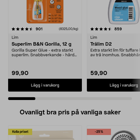
4.5 av 5 stjärnor
recensioner
4.5 av 5 stjärnor
recension
901
859
(8325,00/kg)
Lim
Lim
Superlim B&N Gorilla, 12 g
Trälim D2
Gorilla Super Glue - extra starkt
Extra starkt lim för tuffare
superlim. Snabbverkande - härdar
av trä inomhus. Snabbhä
på 10-45 seku...
använd det ...
99,90
59,90
Lägg i varukorg
Lägg i varukorg
Ovanligt bra pris på vanliga saker
Kolla priset
-25%