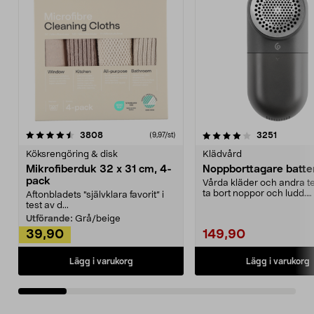
4.0av 5 stjärnor
recensioner
4.5av 5 stjärnor
recensio
3808
3251
(9,97/st)
Köksrengöring & disk
Klädvård
Mikrofiberduk 32 x 31 cm, 4-
Noppborttagare batter
pack
Vårda kläder och andra tex
ta bort noppor och ludd.
Aftonbladets "självklara favorit” i
Noppborttagaren fräs...
test av d...
Utförande:
Grå/beige
39,90
149,90
Lägg i varukorg
Lägg i varukorg