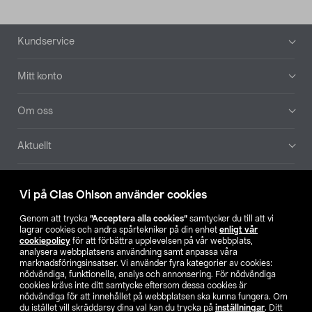
Sidfot
Kundservice
Mitt konto
Om oss
Aktuellt
Våra bolag
Vi på Clas Ohlson använder cookies
Hitta butik
Genom att trycka
”Acceptera alla cookies”
samtycker du till att vi
lagrar cookies och andra spårtekniker på din enhet
enligt vår
cookiepolicy
för att förbättra upplevelsen på vår webbplats,
SE
NO
FI
analysera webbplatsens användning samt anpassa våra
marknadsföringsinsatser. Vi använder fyra kategorier av cookies:
nödvändiga, funktionella, analys och annonsering. För nödvändiga
cookies krävs inte ditt samtycke eftersom dessa cookies är
nödvändiga för att innehållet på webbplatsen ska kunna fungera. Om
du istället vill skräddarsy dina val kan du trycka på
inställningar
. Ditt