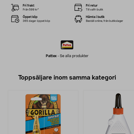
Fri frakt
Fri retur
Från 599 kr*
Till valfri butik
Öppet köp
Hämta i butik
365 dagar öppet köp
Beställ online, från butikslager
Pattex
-
Se alla produkter
Toppsäljare inom samma kategori