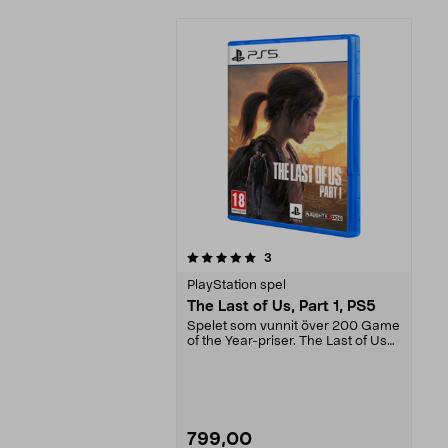
0av 5 stjärnor
recensioner
3
PlayStation spel
The Last of Us, Part 1, PS5
Spelet som vunnit över 200 Game
of the Year-priser. The Last of Us
Part 1 – även...
799,00