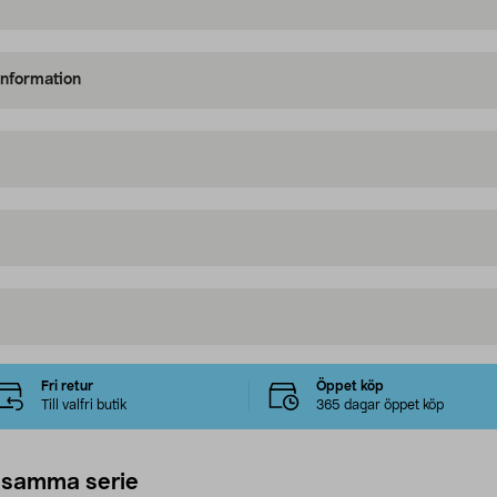
information
Fri retur
Öppet köp
Till valfri butik
365 dagar öppet köp
 samma serie