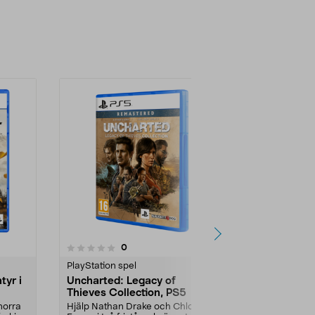
-40%
4.0 av 5 stjärnor
5.0
1
recensioner
0
PlayStation spel
PlayStation s
tyr i
Uncharted: Legacy of
EA Sports F
Thieves Collection, PS5
PEGI 3
norra
Hjälp Nathan Drake och Chloe
Autentiska d