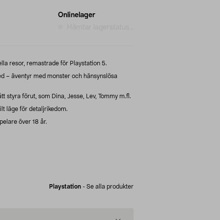
Onlinelager
Hämtar lagerstatus...
la resor, remastrade för Playstation 5.
red – äventyr med monster och hänsynslösa
ått styra förut, som Dina, Jesse, Lev, Tommy m.fl.
lt läge för detaljrikedom.
elare över 18 år.
Playstation
-
Se alla produkter