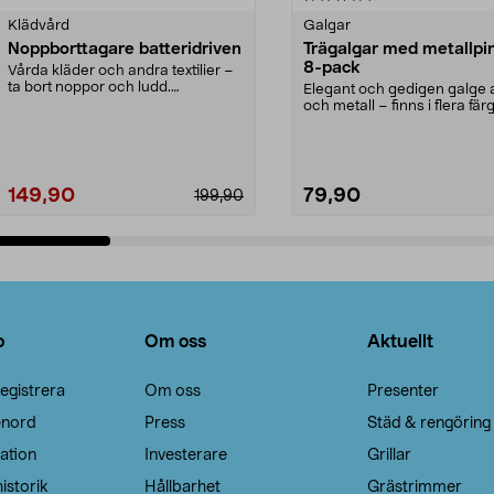
Klädvård
Galgar
Noppborttagare batteridriven
Trägalgar med metallpi
8-pack
Vårda kläder och andra textilier –
ta bort noppor och ludd.
Elegant och gedigen galge a
Noppborttagaren fräs...
och metall – finns i flera färg
Galge med sv...
149,90
79,90
199,90
Lägg i varukorg
Lägg i varukorg
o
Om oss
Aktuellt
egistrera
Om oss
Presenter
enord
Press
Städ & rengöring
ation
Investerare
Grillar
istorik
Hållbarhet
Grästrimmer