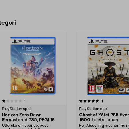
tegori
5.0 av 5 stjärnor
recensioner
recensioner
1
1
0.0 av 5 stjärnor
PlayStation spel
PlayStation spel
Horizon Zero Dawn
Ghost of Yōtei PS5 även
Remastered PS5, PEGI 16
1600-talets Japan
Utforska en levande, post-
Följ Atsus väg mot hämnd i 