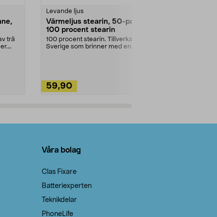
Levande ljus
Rengöringsm
nne,
Värmeljus stearin, 50-pack,
Bikarbonat
100 procent stearin
Ett allsidigt 
städning och 
v trä
100 procent stearin. Tillverkade i
ute. Städa med
er.
Sverige som brinner med en
vacker och sotfri ...
59,90
49,90
Lägg i varukorg
Lägg
Våra bolag
Clas Fixare
Batteriexperten
Teknikdelar
PhoneLife