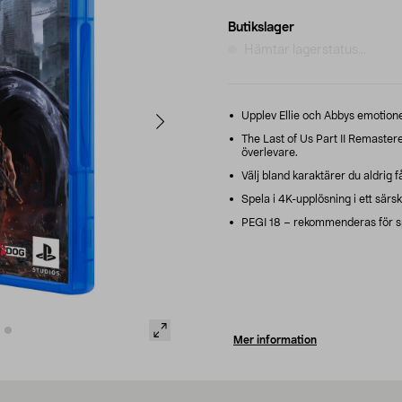
Butikslager
Hämtar lagerstatus...
Upplev Ellie och Abbys emotionel
The Last of Us Part II Remaste
överlevare.
Välj bland karaktärer du aldrig f
Spela i 4K-upplösning i ett särski
PEGI 18 – rekommenderas för sp
Mer information