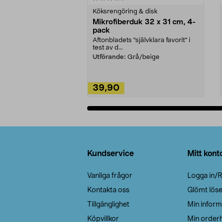
Köksrengöring & disk
Mikrofiberduk 32 x 31 cm, 4-
pack
Aftonbladets "självklara favorit” i
test av d...
Utförande:
Grå/beige
39,90
Lägg i varukorg
Sidfot
Kundservice
Mitt kont
Vanliga frågor
Logga in/R
Kontakta oss
Glömt lös
Tillgänglighet
Min inform
Köpvillkor
Min orderh