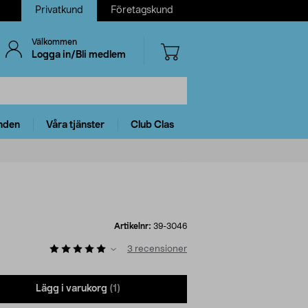
Privatkund
Företagskund
Välkommen
Logga in/Bli medlem
nden
Våra tjänster
Club Clas
Artikelnr:
39-3046
3
recensioner
Lägg i varukorg
(1)