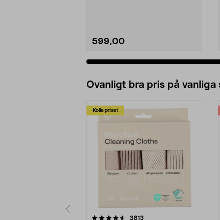
Turismo 7 – den...
599,00
Ovanligt bra pris på vanliga
Kolla priset
5av 5 stjärnor
4.0av 5 stjärnor
recensioner
3813