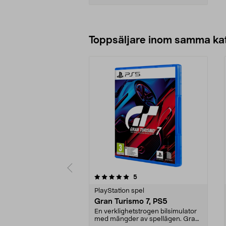
Lägg i varukorg
Toppsäljare inom samma ka
0 av 5 stjärnor
1.0 av 5 stjärnor
recensioner
5
PlayStation spel
Gran Turismo 7, PS5
En verklighetstrogen bilsimulator
med mängder av spellägen. Gran