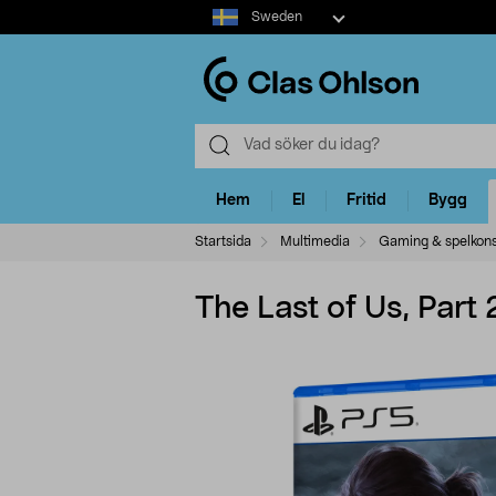
Select
Sweden
market
Hem
El
Fritid
Bygg
Startsida
Multimedia
Gaming & spelkons
The Last of Us, Part