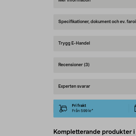
Mer information
Specifikationer, dokument och ev. faro
Trygg E-Handel
Recensioner
(3)
Experten svarar
Fri frakt
Från 599 kr*
Kompletterande produkter i