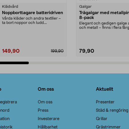
Klädvård
Galgar
Noppborttagare batteridriven
Trägalgar med metallpi
8-pack
Vårda kläder och andra textilier –
ta bort noppor och ludd.
Elegant och gedigen galge a
Noppborttagaren fräs...
och metall – finns i flera färg
Galge med sv...
149,90
79,90
199,90
Lägg i varukorg
Lägg i varukorg
o
Om oss
Aktuellt
egistrera
Om oss
Presenter
enord
Press
Städ & rengöring
ation
Investerare
Grillar
istorik
Hållbarhet
Grästrimmer