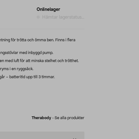
Onlinelager
Hämtar lagerstatus...
ing för trötta och ömma ben. Finns i flera
ingsstövlar med inbyggd pump.
med luft för att minska stelhet och trötthet.
 ryms i en ryggsäck.
r – batteritid upp till 3 timmar.
Therabody
-
Se alla produkter