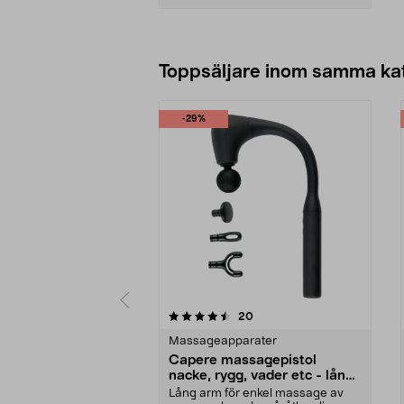
Lägg i varukorg
Toppsäljare inom samma ka
-29%
5 av 5 stjärnor
4.5 av 5 stjärnor
recensioner
20
Massageapparater
Capere massagepistol
nacke, rygg, vader etc - lång
arm
Lång arm för enkel massage av