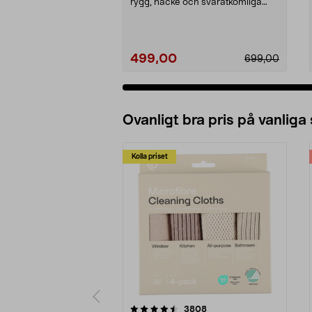
rygg, nacke och svåråtkomliga
muskler. Capere mass...
499,00
699,00
Ovanligt bra pris på vanliga
Kolla priset
5av 5 stjärnor
4.0av 5 stjärnor
recensioner
3808