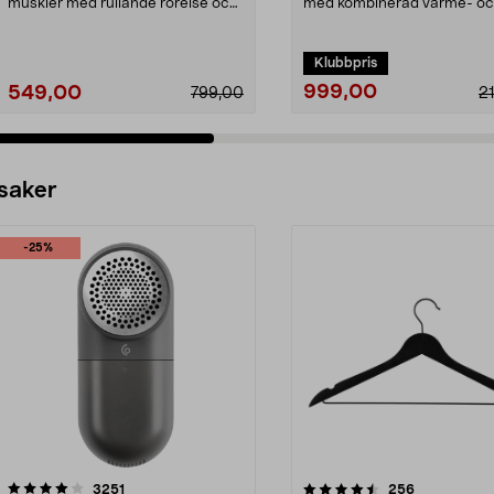
muskler med rullande rörelse och
med kombinerad värme- o
värme. Capere massag...
köldterapi. Djupgående ...
Klubbpris
999,00
549,00
799,00
2
 saker
-25%
4.5av 5 stjärnor
recensioner
4.0av 5 stjärnor
recensioner
3251
256