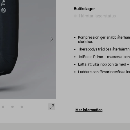
Butikslager
Hämtar lagerstatus...
Kompression ger snabb återhämtn
storlekar.
Therabodys trådlösa återhämtn
JetBoots Prime – masserar benen 
Lätta att vika ihop och ta med –
Laddare och förvaringsväska ingå
Mer information