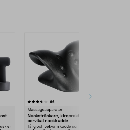
4.5 av 5 stjärnor
recensioner
4.5
66
3
Massageapparater
Massageappa
ost
Nacksträckare, kiropraktisk
TENS-platto
cervikal nackkudde
49
uskler
Tålig och bekväm kudde som kan
Självhäftande