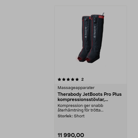
0av 5 stjärnor
recensioner
2
Massageapparater
Therabody JetBoots Pro Plus
kompressionsstövlar,
trådlösa
Kompression ger snabb
återhämtning för trötta...
Storlek:
Short
11 990,00