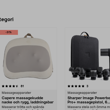
tegori
-31%
5.0 av 5 stjärnor
recensioner
3.5 av 5 stjärnor
recensioner
81
3
Massageapparater
Massageapparater
Capere massagekudde
Sharper Image Powerbo
nacke och rygg, laddningsbar
Pro+ massagepistol, 6
munstycken
Masserar trötta och spända
Massera stela och ömma m