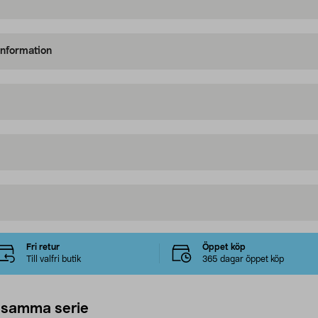
information
Fri retur
Öppet köp
Till valfri butik
365 dagar öppet köp
 samma serie