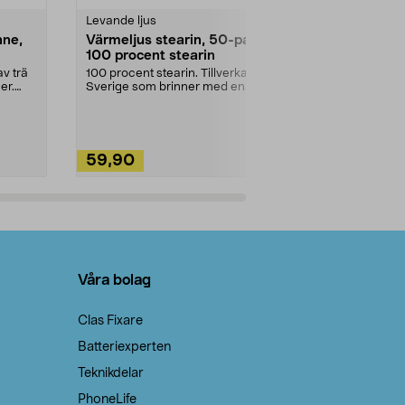
Levande ljus
Rengöringsm
nne,
Värmeljus stearin, 50-pack,
Bikarbonat
100 procent stearin
Ett allsidigt 
städning och 
v trä
100 procent stearin. Tillverkade i
ute. Städa med
er.
Sverige som brinner med en
vacker och sotfri ...
59,90
49,90
Lägg i varukorg
Lägg
Våra bolag
Clas Fixare
Batteriexperten
Teknikdelar
PhoneLife