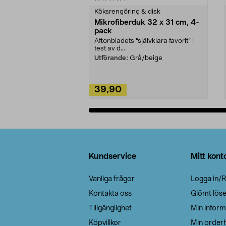
Köksrengöring & disk
Mikrofiberduk 32 x 31 cm, 4-
pack
Aftonbladets "självklara favorit” i
test av d...
Utförande:
Grå/beige
39,90
Lägg i varukorg
Sidfot
Kundservice
Mitt kont
Vanliga frågor
Logga in/R
Kontakta oss
Glömt lös
Tillgänglighet
Min inform
Köpvillkor
Min orderh