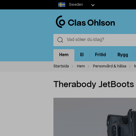
Select
Sweden
market
Hem
El
Fritid
Bygg
Startsida
Hem
Personvård & hälsa
Therabody JetBoots 