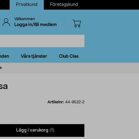
Privatkund
Företagskund
Välkommen
Logga in/Bli medlem
nden
Våra tjänster
Club Clas
a
sa
Artikelnr:
44-9522-2
Lägg i varukorg
(1)