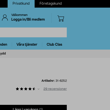
Privatkund
Företagskund
Välkommen
Logga in/Bli medlem
nden
Våra tjänster
Club Clas
kydd
Artikelnr:
31-6252
29
recensioner
Lägg i varukorg
(1)