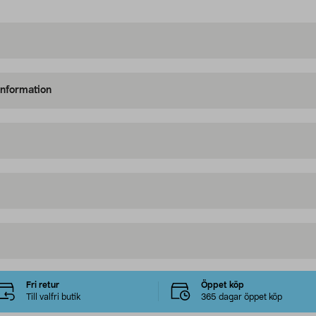
information
Fri retur
Öppet köp
Till valfri butik
365 dagar öppet köp