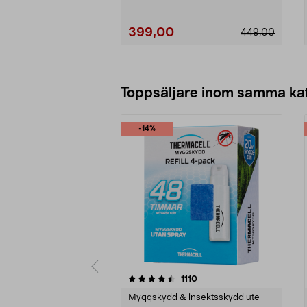
399,00
449,00
Lägg i varukorg
Toppsäljare inom samma ka
-14%
5 av 5 stjärnor
4.5 av 5 stjärnor
recensioner
1110
Myggskydd & insektsskydd ute