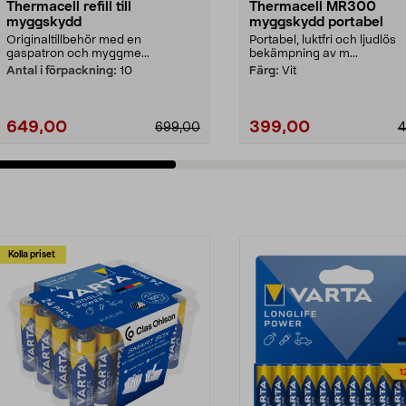
Thermacell refill till
Thermacell MR300
myggskydd
myggskydd portabel
Originaltillbehör med en
Portabel, luktfri och ljudlös
gaspatron och myggme...
bekämpning av m...
Antal i förpackning:
10
Färg:
Vit
649,00
399,00
699,00
4
Kolla priset