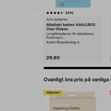
5av 5 stjärnor
4.5av 5 stjärnor
recensioner
2530
AAA-batterier
Alkaliskt batteri AAA/LR03
Clas Ohlson
Longlifebatterier för kökstimers,
ficklampor,...
Antal i förpackning:
4
29,90
Lägg i varukorg
Ovanligt bra pris på vanliga
Kolla priset