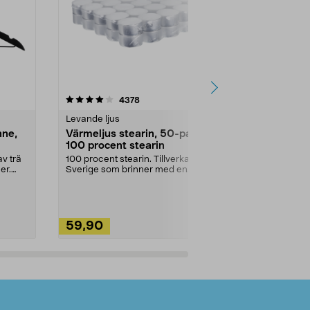
4.5av 5 stjärnor
recensioner
4.5
4378
2
Levande ljus
Rengöringsm
nne,
Värmeljus stearin, 50-pack,
Bikarbonat
100 procent stearin
Ett allsidigt 
städning och 
v trä
100 procent stearin. Tillverkade i
ute. Städa med
er.
Sverige som brinner med en
vacker och sotfri ...
59,90
49,90
Lägg i varukorg
Lägg