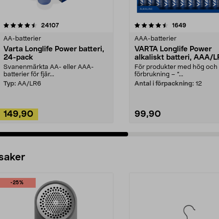
4.5av 5 stjärnor
recensioner
4.5av 5 stjärnor
recensioner
24107
1649
AA-batterier
AAA-batterier
Varta Longlife Power batteri,
VARTA Longlife Power
24-pack
alkaliskt batteri, AAA/
Svanenmärkta AA- eller AAA-
För produkter med hög och 
batterier för fjär...
förbrukning – ”...
Typ:
AA/LR6
Antal i förpackning:
12
149,90
99,90
Lägg i varukorg
Lägg i varukorg
 saker
-25%