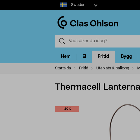
Select
Sweden
market
Hem
El
Fritid
Bygg
Startsida
Fritid
Uteplats & balkong
M
Thermacell Lantern
-20%