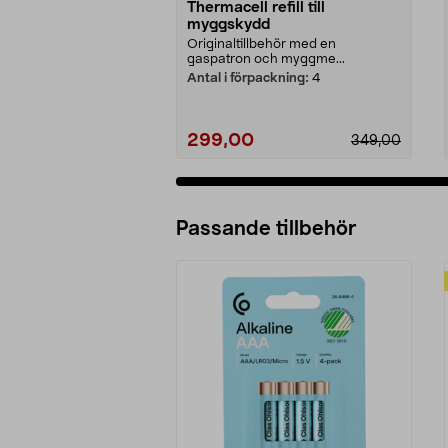
Thermacell refill till
myggskydd
Originaltillbehör med en
gaspatron och myggme...
Antal i förpackning:
4
299,00
349,00
Passande tillbehör