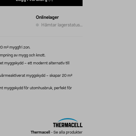
Onlinelager
Hämtar lagerstatus...
20 m² myggfri zon.
kämpning av mygg och knott.
t myggskydd – ett modernt alternativ till
värmeaktiverat myggskydd – skapar 20 m²
änt myggskydd för utomhusbruk, perfekt för
Thermacell
-
Se alla produkter