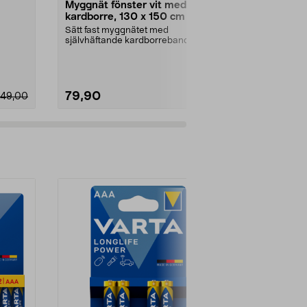
Myggnät fönster vit med
Thermacell 
kardborre, 130 x 150 cm
myggskydd
Sätt fast myggnätet med
Behändig bord
självhäftande kardborreband
ljudlös bekä
(medföljer). Myggnät för fön...
och knott. Myc
79,90
399,00
49,00
-7%