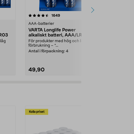
4.5av 5 stjärnor
recensioner
4.5
1649
1
AAA-batterier
Myggskydd & 
VARTA Longlife Power
Thermacell re
LR03
alkaliskt batteri, AAA/LR03
myggskydd
låg
För produkter med hög och låg
Originaltillb
förbrukning – ”...
gaspatron oc
Antal i förpackning:
4
Antal i förpa
49,90
649,00
Lägg i varukorg
Lägg
Kolla priset
Multibuy