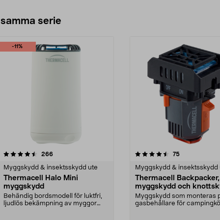
 samma serie
-11%
4.5av 5 stjärnor
recensioner
recensioner
266
75
Myggskydd & insektsskydd ute
Myggskydd & insektsskydd 
Thermacell Halo Mini
Thermacell Backpacker,
myggskydd
myggskydd och knotts
Behändig bordsmodell för luktfri,
Myggskydd som monteras 
ljudlös bekämpning av myggor
gasbehållare för campingkö
och knott. Mycket...
Thermacell Backpacker – b.