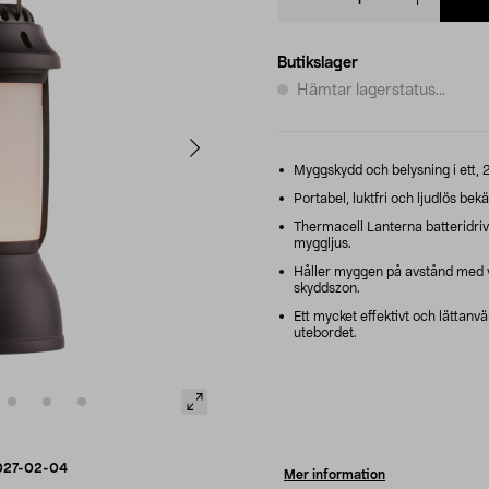
quantity
Butikslager
Hämtar lagerstatus...
Myggskydd och belysning i ett, 
Portabel, luktfri och ljudlös be
Thermacell Lanterna batteridrive
myggljus.
Håller myggen på avstånd med 
skyddszon.
Ett mycket effektivt och lättanv
utebordet.
027-02-04
Mer information