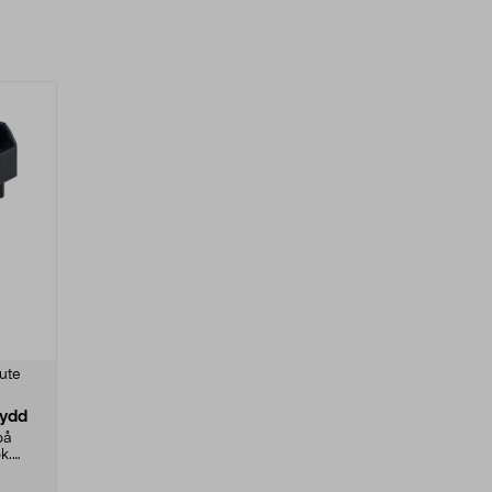
ute
kydd
på
k.
..