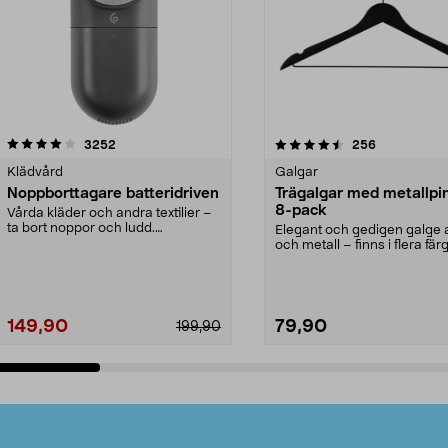
4.5av 5 stjärnor
recensioner
4.0av 5 stjärnor
recensioner
3252
256
Klädvård
Galgar
Noppborttagare batteridriven
Trägalgar med metallpi
8-pack
Vårda kläder och andra textilier –
ta bort noppor och ludd.
Elegant och gedigen galge a
Noppborttagaren fräs...
och metall – finns i flera färg
Galge med sv...
149,90
79,90
199,90
Lägg i varukorg
Lägg i varukorg