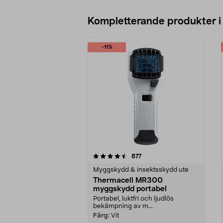
Kompletterande produkter i
-11%
5av 5 stjärnor
4.5av 5 stjärnor
recensioner
877
Myggskydd & insektsskydd ute
Thermacell MR300
myggskydd portabel
Portabel, luktfri och ljudlös
bekämpning av m...
Färg:
Vit