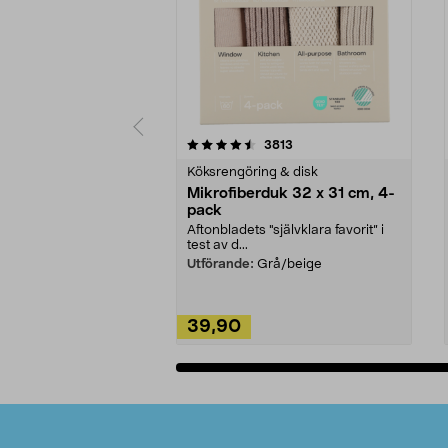
5av 5 stjärnor
4.0av 5 stjärnor
recensioner
3813
Köksrengöring & disk
Mikrofiberduk 32 x 31 cm, 4-
pack
Aftonbladets "självklara favorit” i
test av d...
Utförande:
Grå/beige
39,90
Lägg i varukorg
Sidfot