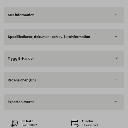
Mer information
Specifikationer, dokument och ev. faroinformation
Trygg E-Handel
Recensioner
(65)
Experten svarar
Fri frakt
Fri retur
Från 599 kr*
Till valfri butik