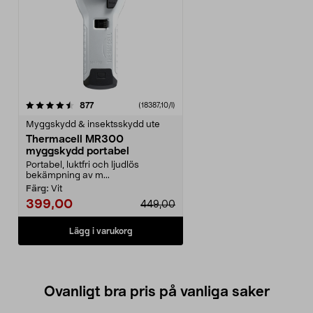
recensioner
877
(18387,10/l)
Myggskydd & insektsskydd ute
Thermacell MR300
myggskydd portabel
Portabel, luktfri och ljudlös
bekämpning av m...
Färg:
Vit
399,00
449,00
Lägg i varukorg
Ovanligt bra pris på vanliga saker