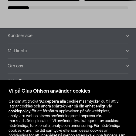
Sidfot
Kundservice
Mitt konto
Om oss
Aktuellt
Vi på Clas Ohlson använder cookies
Våra bolag
Genom att trycka
”Acceptera alla cookies”
samtycker du till att vi
lagrar cookies och andra spårtekniker på din enhet
enligt vår
Hitta butik
cookiepolicy
för att förbättra upplevelsen på vår webbplats,
analysera webbplatsens användning samt anpassa våra
marknadsföringsinsatser. Vi använder fyra kategorier av cookies:
nödvändiga, funktionella, analys och annonsering. För nödvändiga
SE
NO
FI
cookies krävs inte ditt samtycke eftersom dessa cookies är
nödvändiga för att innehållet på webbplatsen ska kunna fungera. Om