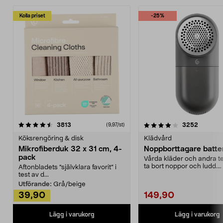
Kolla priset
-25%
4.0av 5 stjärnor
recensioner
4.5av 5 stjärnor
recensio
3813
3252
(9,97/st)
Köksrengöring & disk
Klädvård
Mikrofiberduk 32 x 31 cm, 4-
Noppborttagare batter
pack
Vårda kläder och andra tex
ta bort noppor och ludd.
Aftonbladets "självklara favorit” i
Noppborttagaren fräs...
test av d...
Utförande:
Grå/beige
39,90
149,90
Lägg i varukorg
Lägg i varukorg