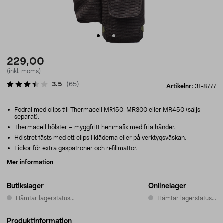
229,00
(inkl. moms)
3.5
(
65
)
Artikelnr:
31-8777
Fodral med clips till Thermacell MR150, MR300 eller MR450 (säljs
separat).
Thermacell hölster – myggfritt hemmafix med fria händer.
Hölstret fästs med ett clips i kläderna eller på verktygsväskan.
Fickor för extra gaspatroner och refillmattor.
Mer information
Butikslager
Onlinelager
Hämtar lagerstatus...
Hämtar lagerstatus...
Produktinformation