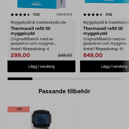
4.5 av 5 stjärnor
recensioner
4.5 av 5 stjärnor
recension
1110
1110
(3444,70/l)
Myggskydd & insektsskydd ute
Myggskydd & insektsskyd
Thermacell refill till
Thermacell refill till
myggskydd
myggskydd
Originaltillbehör med en
Originaltillbehör med en
gaspatron och myggme...
gaspatron och myggme...
Antal i förpackning:
4
Antal i förpackning:
10
299,00
649,00
349,00
Lägg i varukorg
Lägg i varukorg
Passande tillbehör
-11%