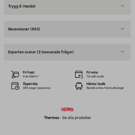
Trygg E-Handel
Recensioner
(953)
Experten svarar
(3 besvarade frågor)
Fri frakt
Fri retur
Från 599 kr*
Till valfri butik
Öppet köp
Hämta i butik
365 dagar öppet köp
Beställ online, från butikslager
Thermos
-
Se alla produkter