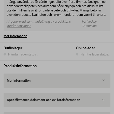
många användares förväntningar, ofta över flera timmar. Designen och
användarvänligheten beskrivs som både snygga och praktiska, vilket
gör dem till en favorit för både arbete och utflykter. Många betonar
även den robusta kvaliteten och rekommenderar dem varmt till andra.
AI-genererad sammanfattning av produktens
Verified by
kundrecensioner
Trustvoice
Mer information
Butikslager
Onlinelager
Hämtar lagerstatus...
Hämtar lagerstatus...
Produktinformation
Mer information
Specifikationer, dokument och ev. faroinformation