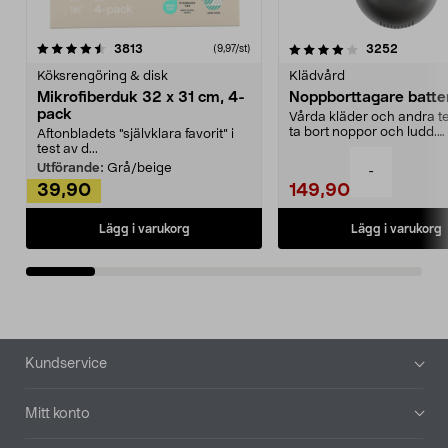
4.0av 5 stjärnor
recensioner
4.5av 5 stjärnor
recensio
3813
3252
(9,97/st)
Köksrengöring & disk
Klädvård
Mikrofiberduk 32 x 31 cm, 4-
Noppborttagare batter
pack
Vårda kläder och andra tex
ta bort noppor och ludd.
Aftonbladets "självklara favorit” i
Noppborttagaren fräs...
test av d...
Utförande:
Grå/beige
-
39,90
149,90
Lägg i varukorg
Lägg i varukorg
Sidfot
Kundservice
Mitt konto