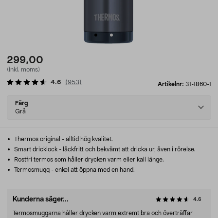
299,00
(inkl. moms)
4.6
(
953
)
Artikelnr:
31-1860-1
Select
Färg
variant
Grå
Thermos original - alltid hög kvalitet.
Smart dricklock - läckfritt och bekvämt att dricka ur, även i rörelse.
Rostfri termos som håller drycken varm eller kall länge.
Termosmugg - enkel att öppna med en hand.
Kunderna säger...
4.6
Termosmuggarna håller drycken varm extremt bra och överträffar