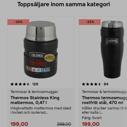
Toppsäljare inom samma kategori
-33%
-33%
4.5 av 5 stjärnor
recensioner
4.5 av 5 stjärnor
recensione
126
84
Termosar & termosmuggar
Termosar & termosmugg
Thermos Stainless King
Thermos termosmugg
mattermos, 0,47 l
rostfritt stål, 470 ml
Högkvalitativ mattermos med sked
Håller drycker varma i 5 
i locket och isolerad
eller kalla i...
serveringsskål. Thermos S...
Färg:
Svart
199,00
199,00
299,00