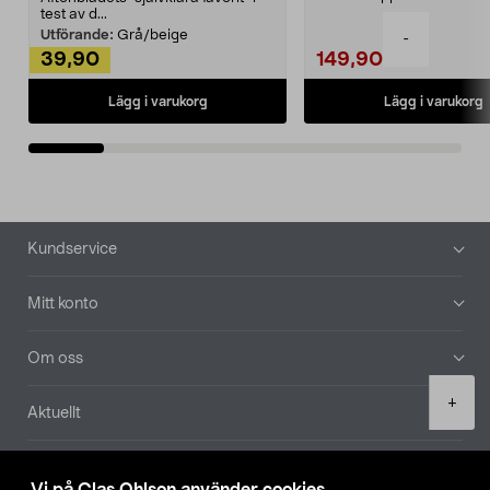
Noppborttagaren fräs...
test av d...
Utförande:
Grå/beige
-
39,90
149,90
Lägg i varukorg
Lägg i varukorg
Sidfot
Kundservice
Mitt konto
Om oss
Product
+
Aktuellt
quantity
Våra bolag