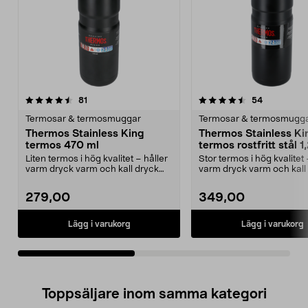
4.5av 5 stjärnor
recensioner
4.5av 5 stjärnor
recensione
81
54
Termosar & termosmuggar
Termosar & termosmugg
Thermos Stainless King
Thermos Stainless Ki
termos 470 ml
termos rostfritt stål 1,
Liten termos i hög kvalitet – håller
Stor termos i hög kvalitet 
varm dryck varm och kall dryck
varm dryck varm och kall
sval. Thermo...
sval. Thermos...
279,00
349,00
Lägg i varukorg
Lägg i varukorg
Toppsäljare inom samma kategori