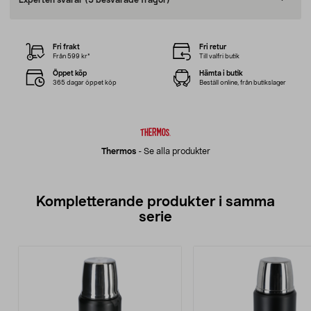
Experten svarar
(5 besvarade frågor)
Fri frakt
Fri retur
Från 599 kr*
Till valfri butik
Öppet köp
Hämta i butik
365 dagar öppet köp
Beställ online, från butikslager
Thermos
-
Se alla produkter
Kompletterande produkter i samma
serie