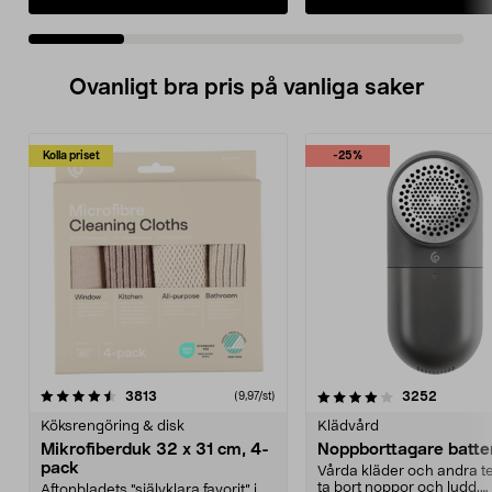
Ovanligt bra pris på vanliga saker
Kolla priset
-25%
4.0av 5 stjärnor
recensioner
4.5av 5 stjärnor
recensio
3813
3252
(9,97/st)
Köksrengöring & disk
Klädvård
Mikrofiberduk 32 x 31 cm, 4-
Noppborttagare batter
pack
Vårda kläder och andra tex
ta bort noppor och ludd.
Aftonbladets "självklara favorit” i