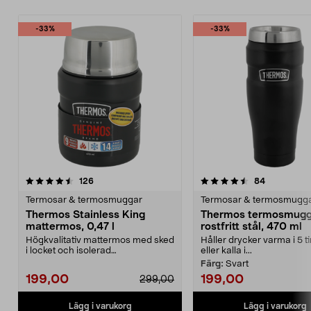
-33%
-33%
4.5 av 5 stjärnor
recensioner
4.5 av 5 stjärnor
recensione
126
84
Termosar & termosmuggar
Termosar & termosmugg
Thermos Stainless King
Thermos termosmugg
mattermos, 0,47 l
rostfritt stål, 470 ml
Högkvalitativ mattermos med sked
Håller drycker varma i 5 
i locket och isolerad
eller kalla i...
serveringsskål. Thermos S...
Färg:
Svart
199,00
199,00
299,00
Lägg i varukorg
Lägg i varukorg