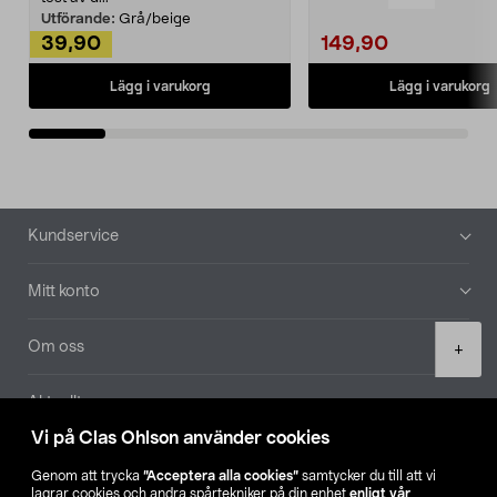
Utförande:
Grå/beige
39,90
149,90
Lägg i varukorg
Lägg i varukorg
Sidfot
Kundservice
Mitt konto
Product
Om oss
+
quantity
Aktuellt
Vi på Clas Ohlson använder cookies
Våra bolag
Genom att trycka
”Acceptera alla cookies”
samtycker du till att vi
lagrar cookies och andra spårtekniker på din enhet
enligt vår