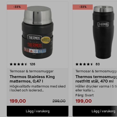
-33%
-33%
4.5 av 5 stjärnor
recensioner
4.5 av 5 stjärnor
recensione
126
83
Termosar & termosmuggar
Termosar & termosmugg
Thermos Stainless King
Thermos termosmugg
mattermos, 0,47 l
rostfritt stål, 470 ml
Högkvalitativ mattermos med sked
Håller drycker varma i 5 
i locket och isolerad
eller kalla i...
serveringsskål. Thermos S...
Färg:
Svart
199,00
199,00
299,00
Lägg i varukorg
Lägg i varukorg