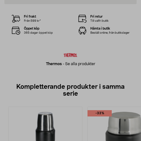
Fri frakt
Fri retur
Från 599 kr*
Till valfri butik
Öppet köp
Hämta i butik
365 dagar öppet köp
Beställ online, från butikslager
Thermos
-
Se alla produkter
Kompletterande produkter i samma
serie
-33%