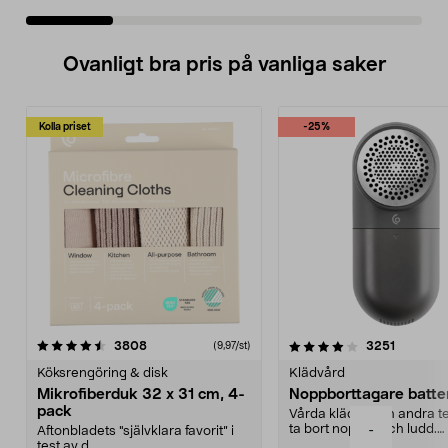
Ovanligt bra pris på vanliga saker
Kolla priset
-25%
4.0av 5 stjärnor
recensioner
4.5av 5 stjärnor
recensio
3808
3251
(9,97/st)
Köksrengöring & disk
Klädvård
Mikrofiberduk 32 x 31 cm, 4-
Noppborttagare batter
pack
Vårda kläder och andra tex
ta bort noppor och ludd.
-
Aftonbladets "självklara favorit” i
Noppborttagaren fräs...
test av d...