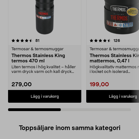
4.5av 5 stjärnor
recensioner
4.5av 5 stjärnor
recensione
81
126
Termosar & termosmuggar
Termosar & termosmugg
Thermos Stainless King
Thermos Stainless Ki
termos 470 ml
mattermos, 0,47 l
Liten termos i hög kvalitet – håller
Högkvalitativ mattermos
varm dryck varm och kall dryck
i locket och isolerad
sval. Thermo...
serveringsskål. Thermos S
279,00
199,00
Lägg i varukorg
Lägg i varukorg
Toppsäljare inom samma kategori