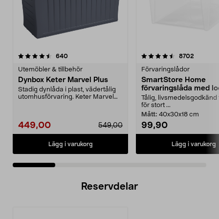
4.5 av 5 stjärnor
recensioner
4.5 av 5 stjärnor
recensio
640
8702
Utemöbler & tillbehör
Förvaringslådor
Dynbox Keter Marvel Plus
SmartStore Home
förvaringslåda med lo
Stadig dynlåda i plast, vädertålig
utomhusförvaring. Keter Marvel
Tålig, livsmedelsgodkänd 
Plus dynbox me...
för stort ...
Mått:
40x30x18 cm
449,00
99,90
549,00
Lägg i varukorg
Lägg i varukorg
Reservdelar