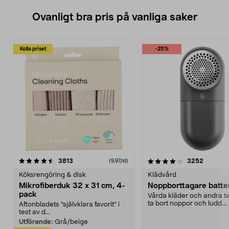
Ovanligt bra pris på vanliga saker
Kolla priset
-25%
4.0av 5 stjärnor
recensioner
4.5av 5 stjärnor
recensio
3813
3252
(9,97/st)
Köksrengöring & disk
Klädvård
Mikrofiberduk 32 x 31 cm, 4-
Noppborttagare batter
pack
Vårda kläder och andra tex
ta bort noppor och ludd.
Aftonbladets "självklara favorit” i
Noppborttagaren fräs...
test av d...
Utförande:
Grå/beige