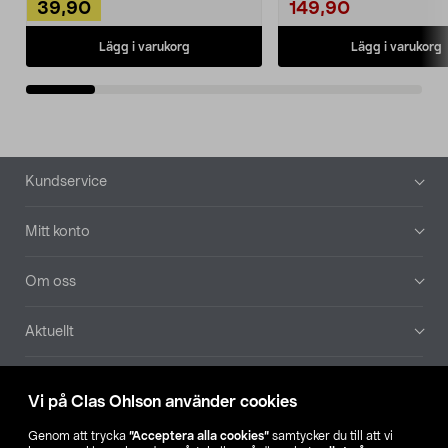
39,90
149,90
Lägg i varukorg
Lägg i varukorg
Sidfot
Kundservice
Mitt konto
Om oss
Aktuellt
Våra bolag
Vi på Clas Ohlson använder cookies
Hitta butik
Genom att trycka
”Acceptera alla cookies”
samtycker du till att vi