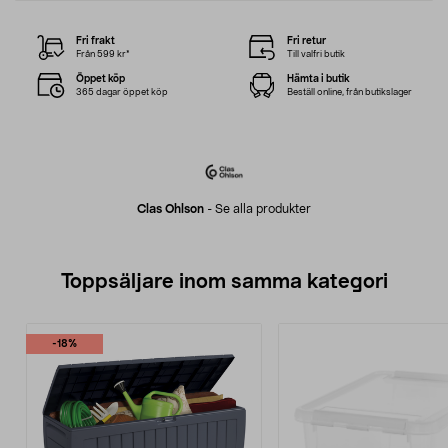
Fri frakt
Fri retur
Från 599 kr*
Till valfri butik
Öppet köp
Hämta i butik
365 dagar öppet köp
Beställ online, från butikslager
Clas Ohlson
-
Se alla produkter
Toppsäljare inom samma kategori
-18%