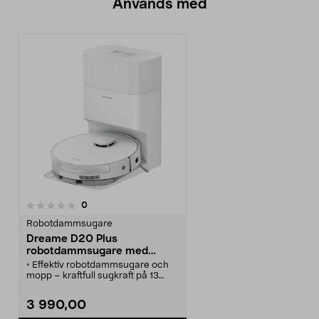
Används med
recensioner
0
Robotdammsugare
Dreame D20 Plus
robotdammsugare med
mopp, vit
• Effektiv robotdammsugare och
mopp – kraftfull sugkraft på 13
000 Pa.
• Dreame D20 Plus – med dubbla
3 990,00
gummiborstar och justerbar
mopp.