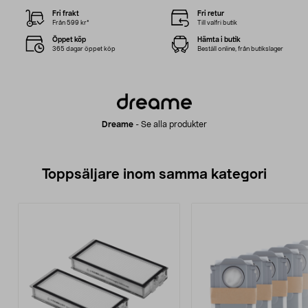
Fri frakt
Fri retur
Från 599 kr*
Till valfri butik
Öppet köp
Hämta i butik
365 dagar öppet köp
Beställ online, från butikslager
Dreame
-
Se alla produkter
Toppsäljare inom samma kategori