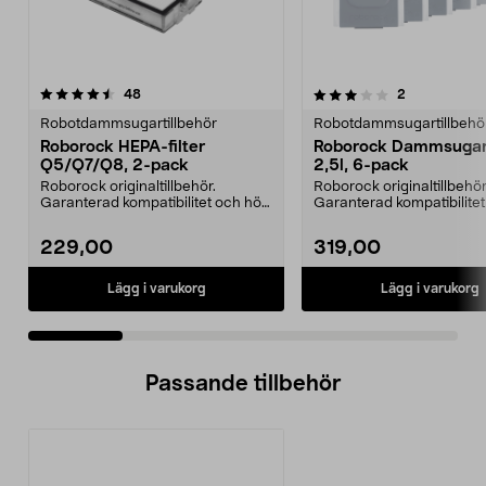
3.0 av 5 stjärnor
recensioner
4.5 av 5 stjärnor
recensioner
48
2
Robotdammsugartillbehör
Robotdammsugartillbehö
Roborock HEPA-filter
Roborock Dammsugar
Q5/Q7/Q8, 2-pack
2,5l, 6-pack
Roborock originaltillbehör.
Roborock originaltillbehör
Garanterad kompatibilitet och hög
Garanterad kompatibilite
kvalitet. Hög filt...
kvalitet. 2,5 lite...
229,00
319,00
Lägg i varukorg
Lägg i varukorg
Passande tillbehör