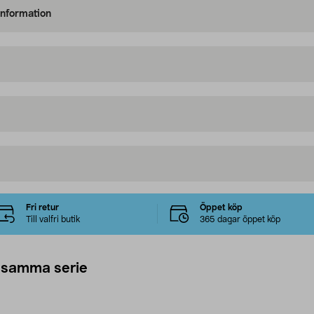
information
Fri retur
Öppet köp
Till valfri butik
365 dagar öppet köp
 samma serie