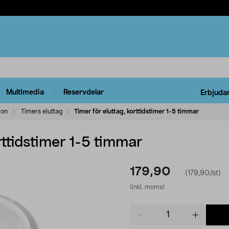
Multimedia
Reservdelar
Erbjuda
ion
Timers eluttag
Timer för eluttag, korttidstimer 1-5 timmar
rttidstimer 1-5 timmar
179,90
(179,90/st)
(inkl. moms)
Product
quantity