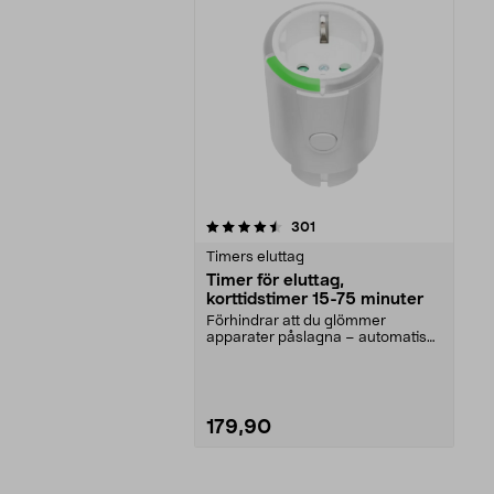
5av 5 stjärnor
recensioner
301
Timers eluttag
Timer för eluttag,
korttidstimer 15-75 minuter
Förhindrar att du glömmer
apparater påslagna – automatisk
avstängning. Korttidst...
179,90