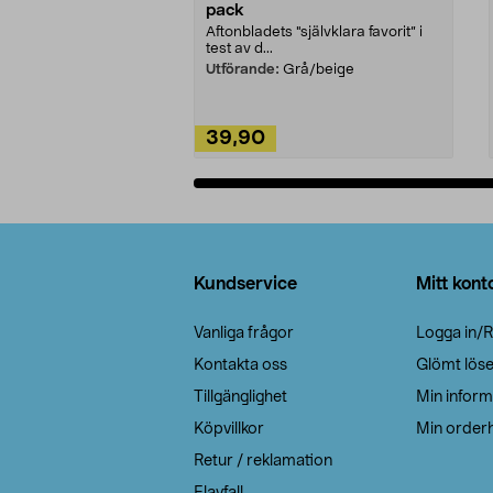
pack
Aftonbladets "självklara favorit” i
test av d...
Utförande:
Grå/beige
39,90
Lägg i varukorg
Sidfot
Kundservice
Mitt kont
Vanliga frågor
Logga in/R
Kontakta oss
Glömt lös
Tillgänglighet
Min inform
Köpvillkor
Min orderh
Retur / reklamation
Elavfall