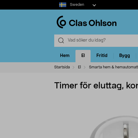
Select
Sweden
market
Hem
El
Fritid
Bygg
Startsida
El
Smarta hem & hemautomat
Timer för eluttag, ko