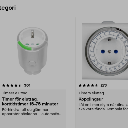
tegori
4.5 av 5 stjärnor
recensioner
4.0 av 5 stjärnor
recensioner
301
273
Timers eluttag
Timers eluttag
Timer för eluttag,
Kopplingsur
korttidstimer 15-75 minuter
Låt en timer styra när dina 
ska vara tända. Kompakt fo
Förhindrar att du glömmer
tar liten pla...
apparater påslagna – automatisk
avstängning. Korttidst...