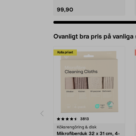
99,90
Ovanligt bra pris på vanliga
Kolla priset
5av 5 stjärnor
4.0av 5 stjärnor
recensioner
3813
Köksrengöring & disk
Mikrofiberduk 32 x 31 cm, 4-