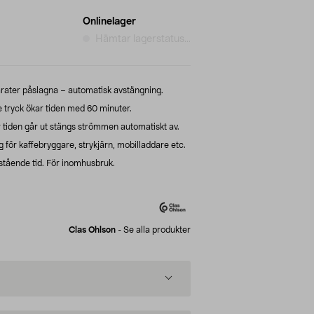
Onlinelager
Hämtar lagerstatus...
rater påslagna – automatisk avstängning.
e tryck ökar tiden med 60 minuter.
r tiden går ut stängs strömmen automatiskt av.
g för kaffebryggare, strykjärn, mobilladdare etc.
rstående tid. För inomhusbruk.
Clas Ohlson
-
Se alla produkter