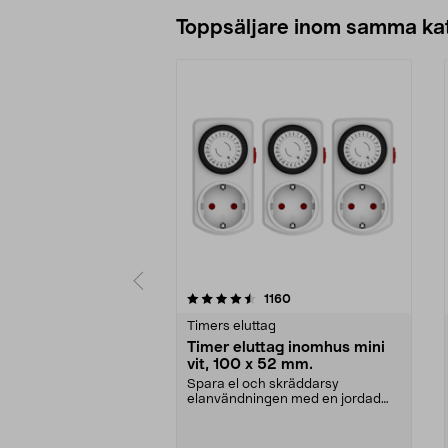
Lägg i varukorg
Toppsäljare inom samma ka
5 av 5 stjärnor
4.5 av 5 stjärnor
recensioner
1160
Timers eluttag
Timer eluttag inomhus mini
vit, 100 x 52 mm.
Spara el och skräddarsy
elanvändningen med en jordad
och petskyddad timer. Kapsl...