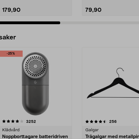
179,90
79,90
 saker
-25%
4.5av 5 stjärnor
recensioner
4.0av 5 stjärnor
recensioner
3252
256
Klädvård
Galgar
Noppborttagare batteridriven
Trägalgar med metallpi