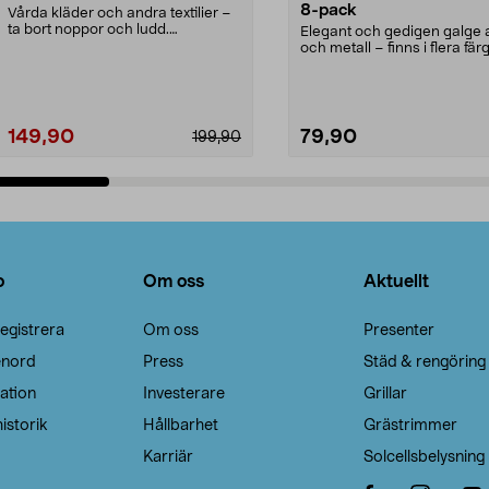
8-pack
Vårda kläder och andra textilier –
ta bort noppor och ludd.
Elegant och gedigen galge a
Noppborttagaren fräs...
och metall – finns i flera färg
Galge med sv...
149,90
79,90
199,90
Lägg i varukorg
Lägg i varukorg
o
Om oss
Aktuellt
egistrera
Om oss
Presenter
enord
Press
Städ & rengöring
ation
Investerare
Grillar
istorik
Hållbarhet
Grästrimmer
Karriär
Solcellsbelysning