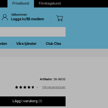
Privatkund
Företagskund
Välkommen
Logga in/Bli medlem
nden
Våra tjänster
Club Clas
Artikelnr:
36-9805
114
recensioner
Lägg i varukorg
(1)