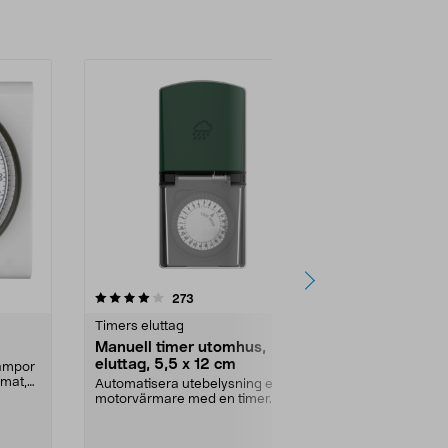
4.5 av 5 stjärnor
recensioner
3.5
273
1
Timers eluttag
Timers elutta
Manuell timer utomhus,
Timer för el
eluttag, 5,5 x 12 cm
korttidstim
lampor
rmat,
Automatisera utebelysning eller
Förhindrar at
motorvärmare med en timer.
apparater på
Manuell utomhustimer ...
avstängning. K