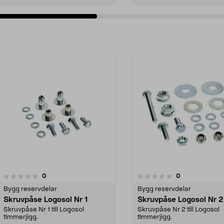
recensioner
recensioner
0
0
0.0 av 5 stjärnor
0.0 av 5 stjärnor
Bygg reservdelar
Bygg reservdelar
Skruvpåse Logosol Nr 1
Skruvpåse Logosol Nr 2
Skruvpåse Nr 1 till Logosol
Skruvpåse Nr 2 till Logosol
timmerjigg.
timmerjigg.