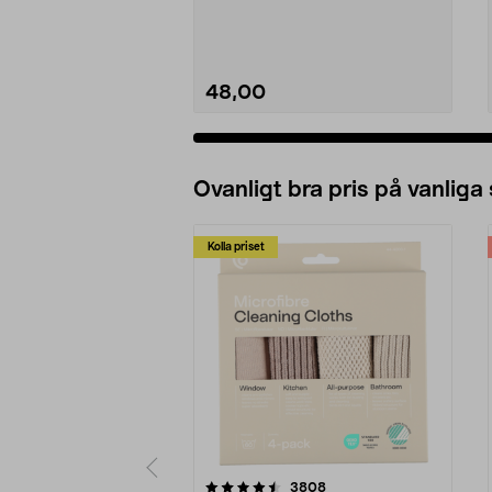
48,00
Se varianter
Ovanligt bra pris på vanliga
Kolla priset
5av 5 stjärnor
4.0av 5 stjärnor
recensioner
3808