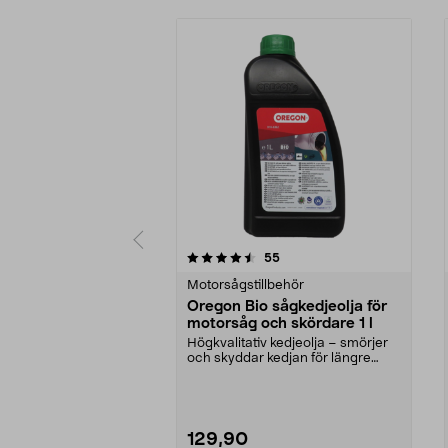
5 av 5 stjärnor
4.5 av 5 stjärnor
recensioner
55
Motorsågstillbehör
Oregon Bio sågkedjeolja för
motorsåg och skördare 1 l
Högkvalitativ kedjeolja – smörjer
och skyddar kedjan för längre
livslängd. Orego...
129,90