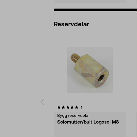
Reservdelar
0av 5 stjärnor
recensioner
1
0.0 av 5 stjärnor
Bygg reservdelar
Solomutter/bult Logosol M8