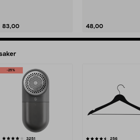
83,00
48,00
Se varianter
Se varianter
 saker
-25%
4.5av 5 stjärnor
recensioner
4.0av 5 stjärnor
recensioner
3251
256