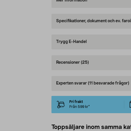
Mer information
Specifikationer, dokument och ev. faro
Trygg E-Handel
Recensioner
(25)
Experten svarar
(11 besvarade frågor)
Fri frakt
Från 599 kr*
Toppsäljare inom samma ka