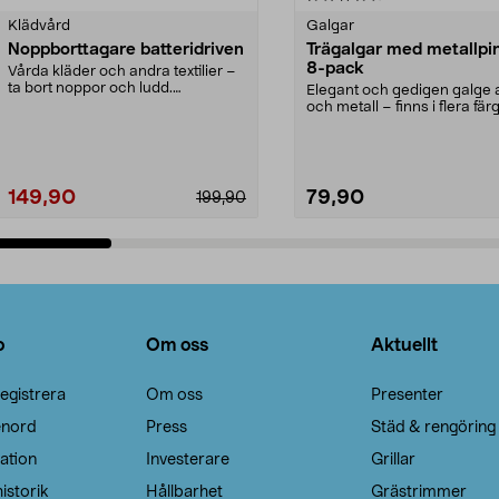
Klädvård
Galgar
Noppborttagare batteridriven
Trägalgar med metallpi
8-pack
Vårda kläder och andra textilier –
ta bort noppor och ludd.
Elegant och gedigen galge a
Noppborttagaren fräs...
och metall – finns i flera färg
Galge med sv...
149,90
79,90
199,90
Lägg i varukorg
Lägg i varukorg
o
Om oss
Aktuellt
egistrera
Om oss
Presenter
enord
Press
Städ & rengöring
ation
Investerare
Grillar
istorik
Hållbarhet
Grästrimmer