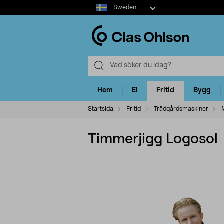
Select
Sweden
market
Hem
El
Fritid
Bygg
Startsida
Fritid
Trädgårdsmaskiner
Timmerjigg Logosol