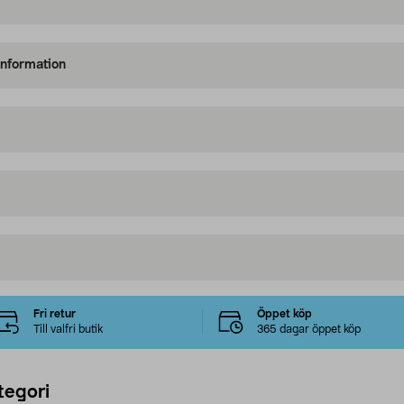
information
Fri retur
Öppet köp
Till valfri butik
365 dagar öppet köp
tegori