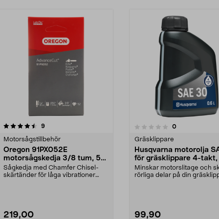
recensioner
4.5 av 5 stjärnor
9
recensioner
0
0.0 av 5 stjärnor
Motorsågstillbehör
Gräsklippare
Oregon 91PX052E
Husqvarna motorolja 
motorsågskedja 3/8 tum, 52
för gräsklippare 4-takt, 
drivlänkar
Sågkedja med Chamfer Chisel-
Minskar motorslitage och s
skärtänder för låga vibrationer
rörliga delar på din gräsklip
och bra prestanda. O...
Husqvarna SA...
219,00
99,90