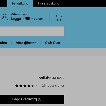
Privatkund
Företagskund
Välkommen
Logga in/Bli medlem
nden
Våra tjänster
Club Clas
Artikelnr:
30-8980
25
recensioner
Lägg i varukorg
(1)