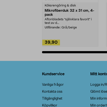
Köksrengöring & disk
Mikrofiberduk 32 x 31 cm, 4-
pack
Aftonbladets "självklara favorit” i
test av d...
Utförande:
Grå/beige
39,90
Lägg i varukorg
Sidfot
Kundservice
Mitt kont
Vanliga frågor
Logga in/R
Kontakta oss
Glömt lös
Tillgänglighet
Min inform
Köpvillkor
Min orderh