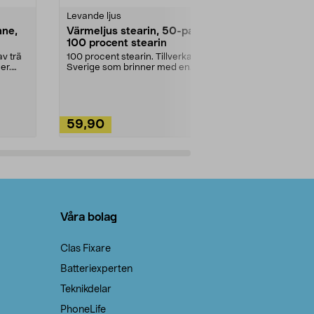
Levande ljus
Rengöringsm
nne,
Värmeljus stearin, 50-pack,
Bikarbonat
100 procent stearin
Ett allsidigt 
städning och 
v trä
100 procent stearin. Tillverkade i
ute. Städa med
er.
Sverige som brinner med en
vacker och sotfri ...
59,90
49,90
Lägg i varukorg
Lägg
Våra bolag
Clas Fixare
Batteriexperten
Teknikdelar
PhoneLife