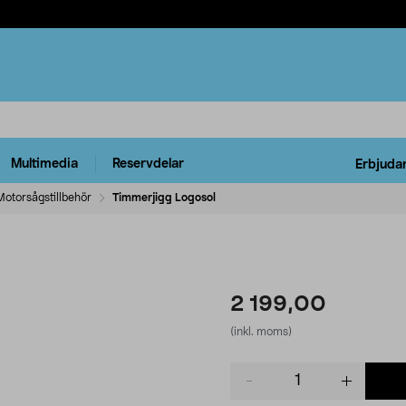
Multimedia
Reservdelar
Erbjuda
Motorsågstillbehör
Timmerjigg Logosol
2 199,00
(inkl. moms)
Product
quantity