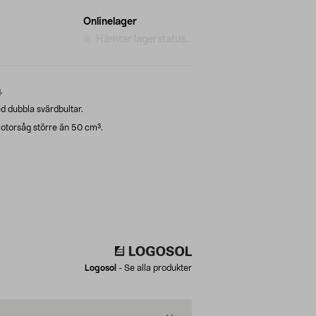
Onlinelager
Hämtar lagerstatus...
.
d dubbla svärdbultar.
otorsåg större än 50 cm³.
Logosol
-
Se alla produkter