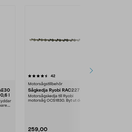
5.0 av 5 stjärnor
recensioner
5.0
42
2
Motorsågstillbehör
Motorsågstill
SAE30
Sågkedja Ryobi RAC227
Husqvarna 
0,6 l
med visir o
Motorsågskedja till Ryobi
motorsåg OCS1830. Byt ut den
kyddar
Klassisk skyd
slitna kedjan och såga lä...
pare.
trädgård och
Classic hjälm 
259,00
629,00