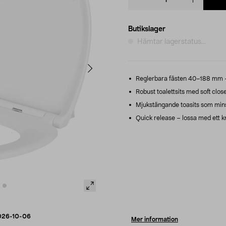
quantity
Butikslager
Hämtar lagerstatus...
Reglerbara fästen 40–188 mm – 
Robust toalettsits med soft close
Mjukstängande toasits som minsk
Quick release – lossa med ett kn
026-10-06
Mer information