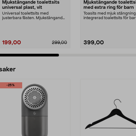
Mjukstängande toalettsits
Mjukstängande toalettsi
universal plast, vit
med extra ring för barn
Universal toalettsits med
Toasits med mjuk stängning
justerbara fästen. Mjukstängande
integrerad toalettsits för bar
toasits med tyst soft...
Universal toalet...
199,00
399,00
299,00
 saker
-25%