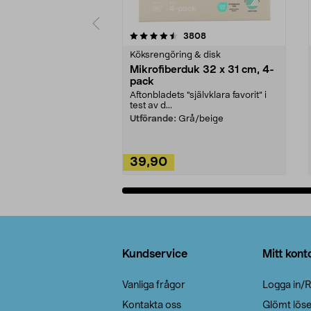
5av 5 stjärnor
4.0av 5 stjärnor
recensioner
3808
Köksrengöring & disk
Mikrofiberduk 32 x 31 cm, 4-
pack
Aftonbladets "självklara favorit” i
test av d...
Utförande:
Grå/beige
39,90
Lägg i varukorg
Sidfot
Kundservice
Mitt kont
Vanliga frågor
Logga in/R
Kontakta oss
Glömt lös