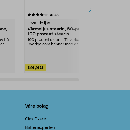
4.5av 5 stjärnor
recensioner
4.5
4378
2
Levande ljus
Rengöringsm
nne,
Värmeljus stearin, 50-pack,
Bikarbonat
100 procent stearin
Ett allsidigt 
städning och 
v trä
100 procent stearin. Tillverkade i
ute. Städa med
er.
Sverige som brinner med en
vacker och sotfri ...
59,90
49,90
Lägg i varukorg
Lägg
Våra bolag
Clas Fixare
Batteriexperten