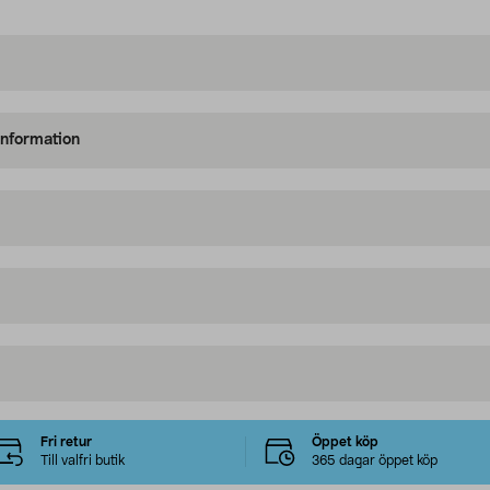
information
Fri retur
Öppet köp
Till valfri butik
365 dagar öppet köp