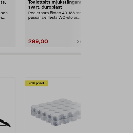
ts,
Toalettsits mjukstängande
Mjukstängan
svart, duroplast
med extra r
 och
Reglerbara fästen 40-188 mm –
Toasits med 
n.
passar de flesta WC-stolar.
integrerad toa
Robust svart toalettsi...
Universal toale
299,00
399,00
399,00
Kolla priset
Multibuy