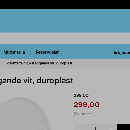
Multimedia
Reservdelar
Erbjuda
Toalettsits mjukstängande vit, duroplast
gande vit, duroplast
399,00
299,00
(inkl. moms)
Product