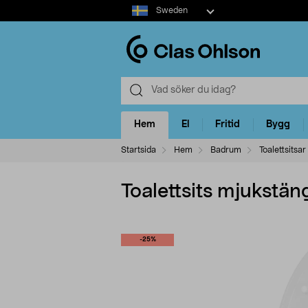
Select
Sweden
market
Hem
El
Fritid
Bygg
Startsida
Hem
Badrum
Toalettsitsar
Toalettsits mjukstän
-25%