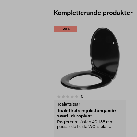
Kompletterande produkter i
-25%
recensioner
0
0 av 5 stjärnor
Toalettsitsar
Toalettsits mjukstängande
svart, duroplast
Reglerbara fästen 40-188 mm –
passar de flesta WC-stolar.
Robust svart toalettsi...