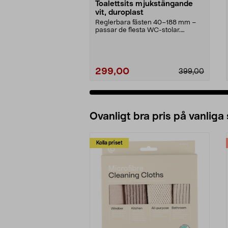
Toalettsits mjukstängande
vit, duroplast
Reglerbara fästen 40–188 mm –
passar de flesta WC-stolar.
Robust toalettsits med...
299,00
399,00
Ovanligt bra pris på vanliga
Kolla priset