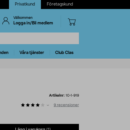
Privatkund
Företagskund
Välkommen
Logga in/Bli medlem
nden
Våra tjänster
Club Clas
Artikelnr:
10-1-919
9
recensioner
Lägg i varukorg
(1)