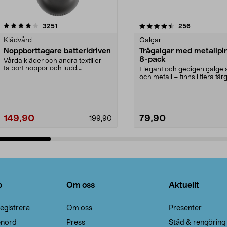
4.5av 5 stjärnor
recensioner
4.0av 5 stjärnor
recensioner
3251
256
Klädvård
Galgar
Noppborttagare batteridriven
Trägalgar med metallpi
8-pack
Vårda kläder och andra textilier –
ta bort noppor och ludd.
Elegant och gedigen galge a
Noppborttagaren fräs...
och metall – finns i flera färg
Galge med sv...
149,90
79,90
199,90
Lägg i varukorg
Lägg i varukorg
o
Om oss
Aktuellt
egistrera
Om oss
Presenter
enord
Press
Städ & rengöring