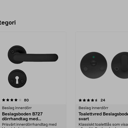
tegori
4.5 av 5 stjärnor
recensioner
5.0 av 5 stjärnor
recensioner
80
24
Beslag innerdörr
Beslag innerdörr
Beslagsboden B727
Toalettvred Beslagsbod
dörrhandtag med
svart
nyckelskylt, innerdörr
Prisvärt innerdörrhandtag med
Klassiskt toalettlås som visa