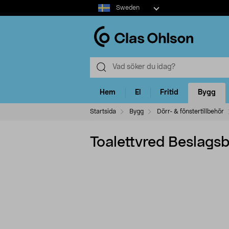
Select
Sweden
market
Hem
El
Fritid
Bygg
Startsida
Bygg
Dörr- & fönstertillbehör
Toalettvred Beslagsbo