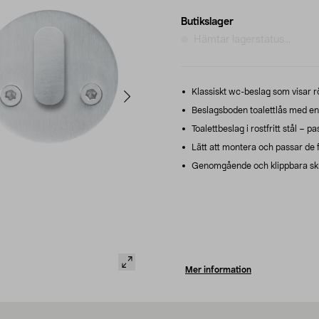
Butikslager
Hämtar lagerstatus...
Klassiskt wc-beslag som visar röt
Beslagsboden toalettlås med e
Toalettbeslag i rostfritt stål – p
Lätt att montera och passar de f
Genomgående och klippbara skr
Mer information