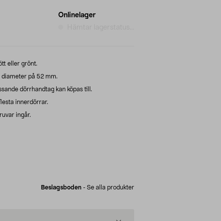
Onlinelager
Hämtar lagerstatus...
t eller grönt.
n diameter på 52 mm.
assande dörrhandtag kan köpas till.
lesta innerdörrar.
uvar ingår.
Beslagsboden
-
Se alla produkter