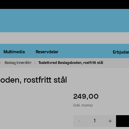
Multimedia
Reservdelar
Erbjuda
Beslag innerdörr
Toalettvred Beslagsboden, rostfritt stål
den, rostfritt stål
249,00
(inkl. moms)
Product
quantity