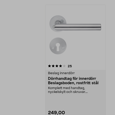
0av 5 stjärnor
recensioner
25
Beslag innerdörr
Dörrhandtag för innerdörr
Beslagsboden, rostfritt stål
Komplett med handtag,
nyckelskylt och skruvar.
Beslagsboden dörrhandtag – lätt
a...
249,00