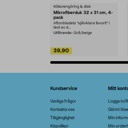
Köksrengöring & disk
Mikrofiberduk 32 x 31 cm, 4-
pack
Aftonbladets "självklara favorit” i
test av d...
Utförande:
Grå/beige
39,90
Lägg i varukorg
Sidfot
Kundservice
Mitt kont
Vanliga frågor
Logga in/R
Kontakta oss
Glömt lös
Tillgänglighet
Min inform
Köpvillkor
Min orderh