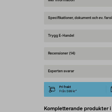
Mer information
Specifikationer, dokument och ev. faro
Trygg E-Handel
Recensioner
(14)
Experten svarar
Fri frakt
Från 599 kr*
Kompletterande produkter i