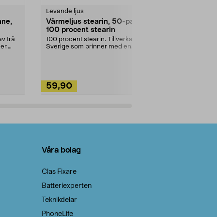
Levande ljus
Rengöringsm
nne,
Värmeljus stearin, 50-pack,
Bikarbonat
100 procent stearin
Ett allsidigt 
städning och 
v trä
100 procent stearin. Tillverkade i
ute. Städa med
er.
Sverige som brinner med en
vacker och sotfri ...
59,90
49,90
Lägg i varukorg
Lägg
Våra bolag
Clas Fixare
Batteriexperten
Teknikdelar
PhoneLife