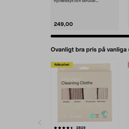
nyckelskylt och skruvar.
Beslagsboden dörrhandtag – lätt
a...
249,00
Ovanligt bra pris på vanliga
Kolla priset
5av 5 stjärnor
4.0av 5 stjärnor
recensioner
3809