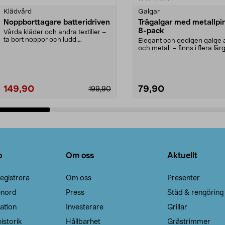
Klädvård
Galgar
Noppborttagare batteridriven
Trägalgar med metallpi
8-pack
Vårda kläder och andra textilier –
ta bort noppor och ludd.
Elegant och gedigen galge a
Noppborttagaren fräs...
och metall – finns i flera färg
Galge med sv...
149,90
79,90
199,90
Lägg i varukorg
Lägg i varukorg
o
Om oss
Aktuellt
egistrera
Om oss
Presenter
enord
Press
Städ & rengöring
ation
Investerare
Grillar
istorik
Hållbarhet
Grästrimmer