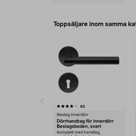
Lägg i varukorg
Toppsäljare inom samma ka
0 av 5 stjärnor
4.0 av 5 stjärnor
recensioner
93
Beslag innerdörr
Dörrhandtag för innerdörr
Beslagsboden, svart
Komplett med handtag,