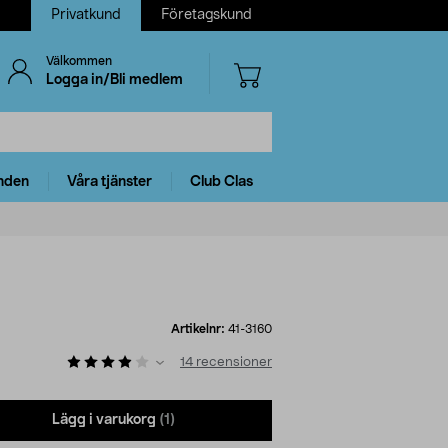
Privatkund
Företagskund
Välkommen
Logga in/Bli medlem
nden
Våra tjänster
Club Clas
Artikelnr:
41-3160
14
recensioner
Lägg i varukorg
(1)