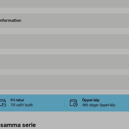
information
Fri retur
Öppet köp
Till valfri butik
365 dagar öppet köp
 samma serie