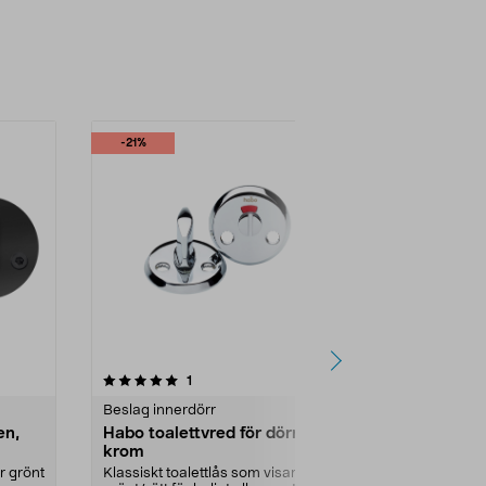
-21%
4.5 av 5 stjärnor
recensioner
4.5
1
Beslag innerdörr
Beslag innerd
en,
Habo toalettvred för dörr,
Toalettbes
krom
Blankpolerat
mässingsfini
r grönt
Klassiskt toalettlås som visar