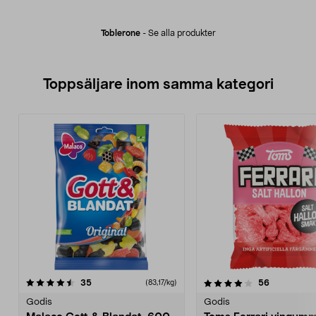
Toblerone
-
Se alla produkter
Toppsäljare inom samma kategori
4.0 av 5 stjärnor
recensioner
recensione
35
56
(83,17/kg)
0.0 av 5 stjärnor
Godis
Godis