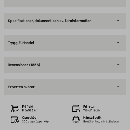
Specifikationer, dokument och ev. faroinformation
Trygg E-Handel
Recensioner
(1856)
Experten svarar
Fri frakt
Fri retur
Från 599 kr*
Till valfri butik
Öppet köp
Hämta i butik
365 dagar öppet köp
Beställ online, från butikslager