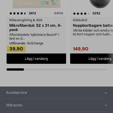
4.0av 5 stjärnor
recensioner
4.5av 5 stjärnor
recensio
3813
3252
(9,97/st)
Köksrengöring & disk
Klädvård
Mikrofiberduk 32 x 31 cm, 4-
Noppborttagare batter
pack
Vårda kläder och andra tex
ta bort noppor och ludd.
Aftonbladets "självklara favorit” i
Noppborttagaren fräs...
test av d...
Utförande:
Grå/beige
39,90
149,90
Lägg i varukorg
Lägg i varukorg
Sidfot
Kundservice
Mitt konto