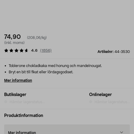
74,90
(208,06/kg)
(inkl. moms)
4.6
(
1856
)
Artikelnr:
44-3530
Toblerone chokladkaka med honung och mandelnougat.
Bryt en bit till fikat eller lördagsgodiset.
Mer information
Butikslager
Onlinelager
Hämtar lagerstatus...
Hämtar lagerstatus...
Produktinformation
Mer information