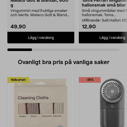
Malaco Gott & Blandat, 600
Toms Ferrari vingumm
g
hallonsmak små bilar
Vingummin med fruktiga smaker
Små vingummibilar med 
och lakrits. Malaco Gott & Blandat
hallonsmak. Toms...
- unik mix av s...
Utförande:
Salt Hallon 12
49,90
12,90
Lägg i varukorg
Lägg i varukorg
Ovanligt bra pris på vanliga saker
Kolla priset
-25%