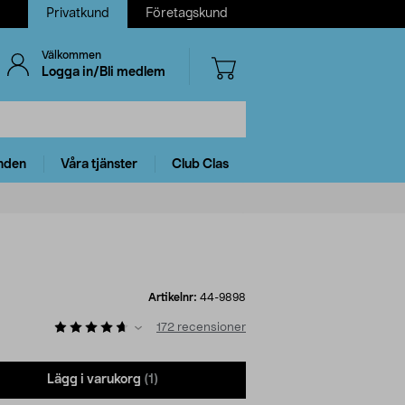
Privatkund
Företagskund
Välkommen
Logga in/Bli medlem
nden
Våra tjänster
Club Clas
Artikelnr:
44-9898
172
recensioner
Lägg i varukorg
(1)