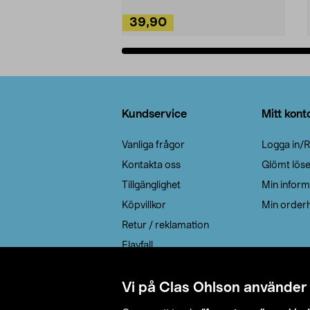
39,90
Lägg i varukorg
Sidfot
Kundservice
Mitt kont
Vanliga frågor
Logga in/R
Kontakta oss
Glömt lös
Tillgänglighet
Min inform
Köpvillkor
Min orderh
Retur / reklamation
Elavfall
Cookie policy
Leveransalternativ
Vi på Clas Ohlson använder