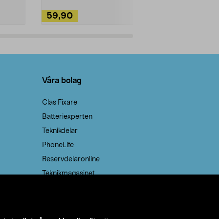
59,90
49,90
Lägg i varukorg
Lägg
Våra bolag
Clas Fixare
Batteriexperten
Teknikdelar
PhoneLife
Reservdelaronline
Teknikmagasinet