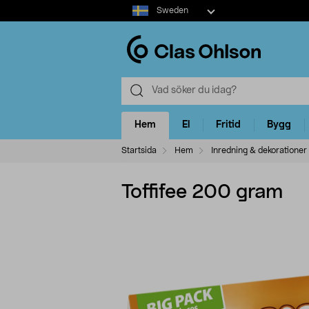
Select
Sweden
market
Hem
El
Fritid
Bygg
Startsida
Hem
Inredning & dekorationer
Toffifee 200 gram