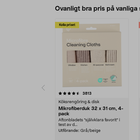
Ovanligt bra pris på vanliga
Kolla priset
5av 5 stjärnor
4.0av 5 stjärnor
recensioner
3813
Köksrengöring & disk
Mikrofiberduk 32 x 31 cm, 4-
pack
Aftonbladets "självklara favorit” i
test av d...
Utförande:
Grå/beige