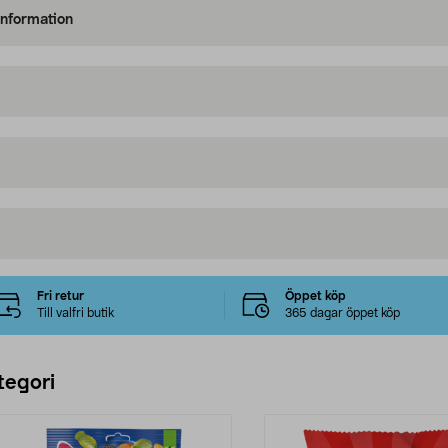
information
Fri retur
Öppet köp
Till valfri butik
365 dagar öppet köp
tegori