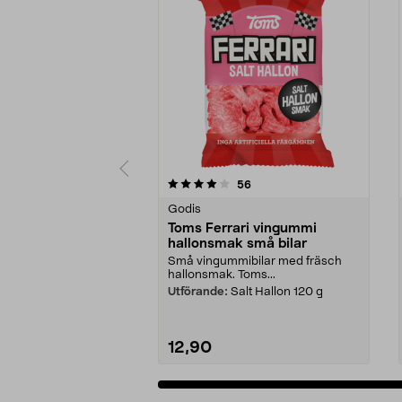
0 av 5 stjärnor
4.5 av 5 stjärnor
recensioner
56
Godis
Toms Ferrari vingummi
hallonsmak små bilar
Små vingummibilar med fräsch
hallonsmak. Toms...
Utförande:
Salt Hallon 120 g
12,90