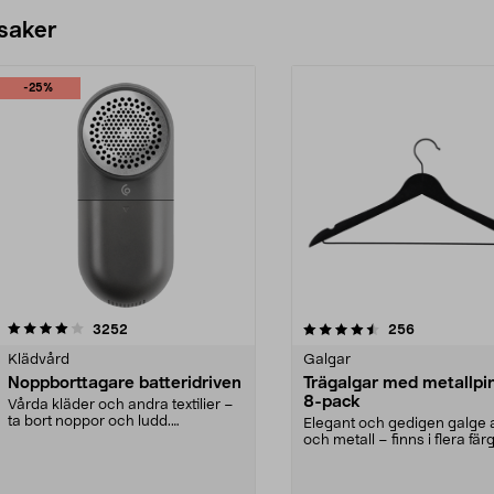
 saker
-25%
4.5av 5 stjärnor
recensioner
4.0av 5 stjärnor
recensioner
3252
256
Klädvård
Galgar
Noppborttagare batteridriven
Trägalgar med metallpi
8-pack
Vårda kläder och andra textilier –
ta bort noppor och ludd.
Elegant och gedigen galge a
Noppborttagaren fräs...
och metall – finns i flera färg
Galge med sv...