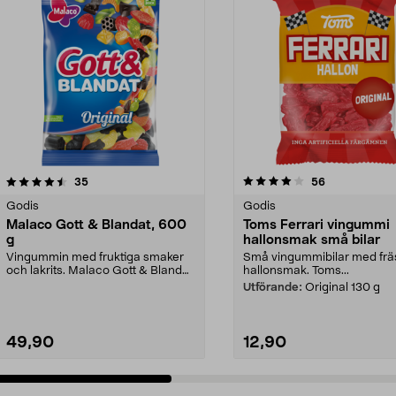
4.0 av 5 stjärnor
recensioner
4.5 av 5 stjärnor
recensioner
35
56
Godis
Godis
Malaco Gott & Blandat, 600
Toms Ferrari vingummi
g
hallonsmak små bilar
Vingummin med fruktiga smaker
Små vingummibilar med fr
och lakrits. Malaco Gott & Blandat
hallonsmak. Toms...
- unik mix av s...
Utförande:
Original 130 g
49,90
12,90