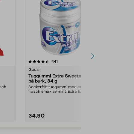
4.5 av 5 stjärnor
recensioner
4.5
441
1
Godis
Godis
Tuggummi Extra Sweetmint
Toms Pingv
på burk, 84 g
Finns i flera 
smak av frukt .
äsch
Sockerfritt tuggummi med en
fräsch smak av mint. Extra Extra
Utförande:
Su
Sweet Mint är ett g...
34,90
4,49