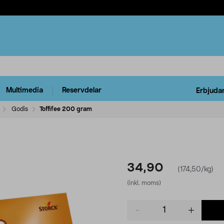
Multimedia
Reservdelar
Erbjuda
Godis
Toffifee 200 gram
34,90
(174,50/kg)
(inkl. moms)
Product
quantity