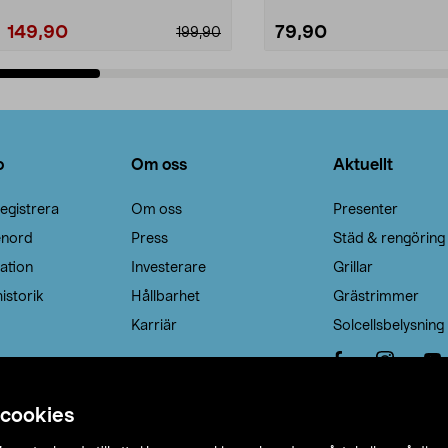
149,90
79,90
199,90
Lägg i varukorg
Lägg i varukorg
o
Om oss
Aktuellt
egistrera
Om oss
Presenter
enord
Press
Städ & rengöring
ation
Investerare
Grillar
istorik
Hållbarhet
Grästrimmer
Karriär
Solcellsbelysning
 cookies