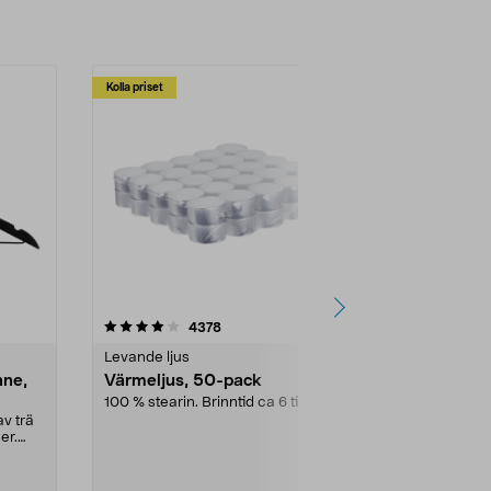
Kolla priset
Multibuy
4.5av 5 stjärnor
recensioner
4.5
4378
2
Levande ljus
Rengöringsm
nne,
Värmeljus, 50-pack
Bikarbonat
100 % stearin. Brinntid ca 6 tim.
Ett allsidigt 
städning och 
v trä
ute. Städa med
er.