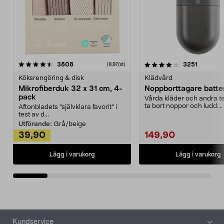
4.0av 5 stjärnor
recensioner
4.5av 5 stjärnor
recensio
3808
3251
(9,97/st)
Köksrengöring & disk
Klädvård
Mikrofiberduk 32 x 31 cm, 4-
Noppborttagare batter
pack
Vårda kläder och andra tex
ta bort noppor och ludd.
Aftonbladets "självklara favorit” i
Noppborttagaren fräs...
test av d...
Utförande:
Grå/beige
39,90
149,90
Lägg i varukorg
Lägg i varukorg
Sidfot
Kundservice