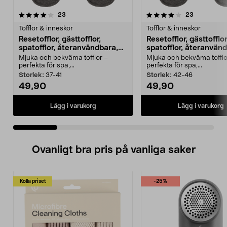
4.0 av 5 stjärnor
recensioner
4.0 av 5 stjärnor
recensione
23
23
Tofflor & inneskor
Tofflor & inneskor
Resetofflor, gästtofflor,
Resetofflor, gästtofflor
spatofflor, återanvändbara,
spatofflor, återanvän
grå
grå
Mjuka och bekväma tofflor –
Mjuka och bekväma tofflo
perfekta för spa,...
perfekta för spa,...
Storlek:
37-41
Storlek:
42-46
49,90
49,90
Lägg i varukorg
Lägg i varukorg
Ovanligt bra pris på vanliga saker
Kolla priset
-25%