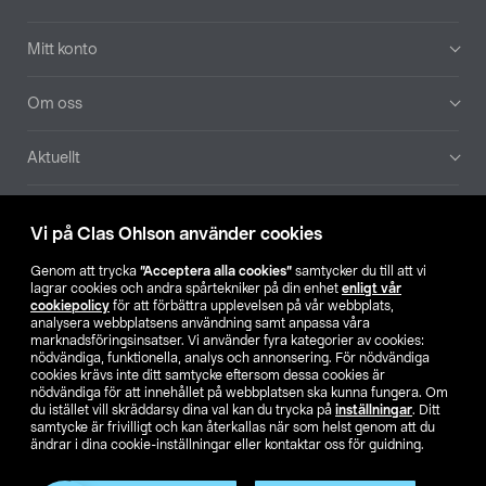
Mitt konto
Om oss
Aktuellt
Våra bolag
Vi på Clas Ohlson använder cookies
Hitta butik
Genom att trycka
”Acceptera alla cookies”
samtycker du till att vi
lagrar cookies och andra spårtekniker på din enhet
enligt vår
cookiepolicy
för att förbättra upplevelsen på vår webbplats,
SE
NO
FI
analysera webbplatsens användning samt anpassa våra
marknadsföringsinsatser. Vi använder fyra kategorier av cookies:
nödvändiga, funktionella, analys och annonsering. För nödvändiga
cookies krävs inte ditt samtycke eftersom dessa cookies är
nödvändiga för att innehållet på webbplatsen ska kunna fungera. Om
du istället vill skräddarsy dina val kan du trycka på
inställningar
. Ditt
samtycke är frivilligt och kan återkallas när som helst genom att du
ändrar i dina cookie-inställningar eller kontaktar oss för guidning.
Köpvillkor
Privacy statement
Klubbvillkor
För företag
Ändra till priser exklusive moms