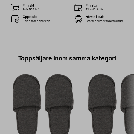
Fri frakt
Fri retur
Från 599 kr*
Till valfri butik
Öppet köp
Hämta i butik
365 dagar öppet köp
Beställ online, från butikslager
Toppsäljare inom samma kategori