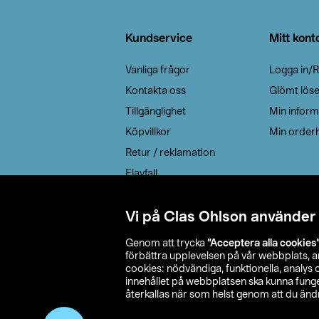
Sidfot
Kundservice
Mitt kont
Vanliga frågor
Logga in/R
Kontakta oss
Glömt lös
Tillgänglighet
Min inform
Köpvillkor
Min orderh
Retur / reklamation
Elavfall
Cookie policy
Leveransalternativ
Vi på Clas Ohlson använder
Genom att trycka
”Acceptera alla cookies
förbättra upplevelsen på vår webbplats, 
cookies: nödvändiga, funktionella, analys
innehållet på webbplatsen ska kunna funger
återkallas när som helst genom att du ändra
© 2026 Cla