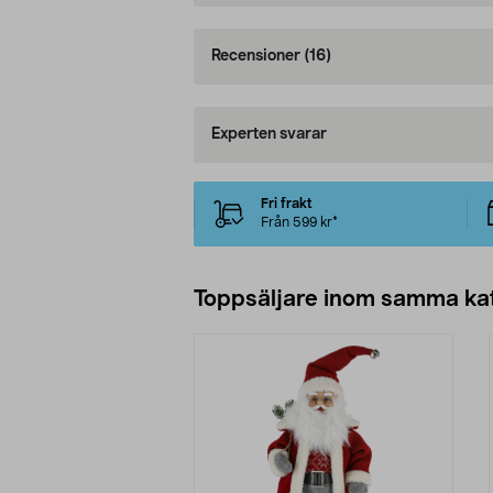
Recensioner
(16)
Experten svarar
Fri frakt
Från 599 kr*
Toppsäljare inom samma ka