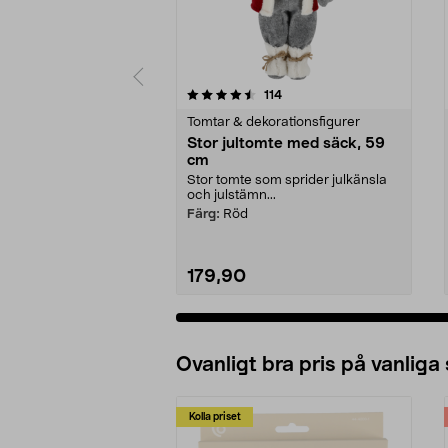
5 av 5 stjärnor
4.5 av 5 stjärnor
recensioner
114
Tomtar & dekorationsfigurer
Stor jultomte med säck, 59
cm
Stor tomte som sprider julkänsla
och julstämn...
Färg:
Röd
179,90
Ovanligt bra pris på vanliga
Kolla priset