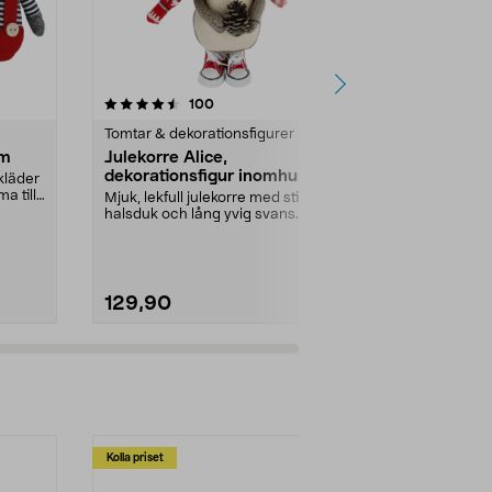
4.5 av 5 stjärnor
recensioner
4.5
100
8
Tomtar & dekorationsfigurer
Tomtar & deko
cm
Julekorre Alice,
Julstrumpa 
dekorationsfigur inomhus, 27
och vuxen,
kläder
cm
a till
Mjuk, lekfull julekorre med stickad
Mjuk strumpa f
halsduk och lång yvig svans.
julaftons mor
Ekorre Alice 27...
Julklappsstru
129,90
99,90
Kolla priset
Multibuy