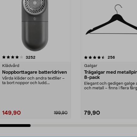
4.5av 5 stjärnor
recensioner
4.0av 5 stjärnor
recensioner
3252
256
Klädvård
Galgar
Noppborttagare batteridriven
Trägalgar med metallpi
8-pack
Vårda kläder och andra textilier –
ta bort noppor och ludd.
Elegant och gedigen galge a
Noppborttagaren fräs...
och metall – finns i flera färg
Galge med sv...
149,90
79,90
199,90
Lägg i varukorg
Lägg i varukorg