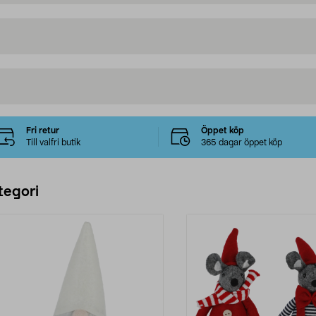
Fri retur
Öppet köp
Till valfri butik
365 dagar öppet köp
tegori