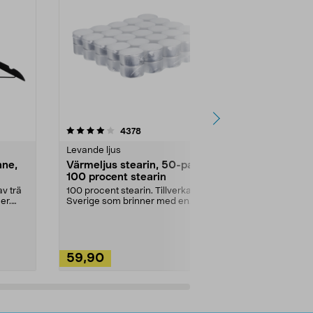
4.5av 5 stjärnor
recensioner
4.5
4378
2
Levande ljus
Rengöringsm
nne,
Värmeljus stearin, 50-pack,
Bikarbonat
100 procent stearin
Ett allsidigt 
städning och 
v trä
100 procent stearin. Tillverkade i
ute. Städa med
er.
Sverige som brinner med en
vacker och sotfri ...
59,90
49,90
Lägg i varukorg
Lägg