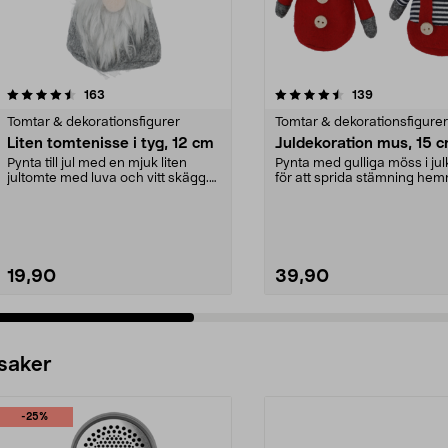
4.5 av 5 stjärnor
recensioner
4.5 av 5 stjärnor
recensioner
163
139
Tomtar & dekorationsfigurer
Tomtar & dekorationsfigurer
Liten tomtenisse i tyg, 12 cm
Juldekoration mus, 15 
Pynta till jul med en mjuk liten
Pynta med gulliga möss i jul
jultomte med luva och vitt skägg.
för att sprida stämning hemm
Tomtenisse fö...
jul. Julde...
19,90
39,90
 saker
-25%