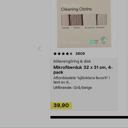
5av 5 stjärnor
4.0av 5 stjärnor
recensioner
3809
Köksrengöring & disk
Mikrofiberduk 32 x 31 cm, 4-
pack
Aftonbladets "självklara favorit” i
test av d...
Utförande:
Grå/beige
39,90
Lägg i varukorg