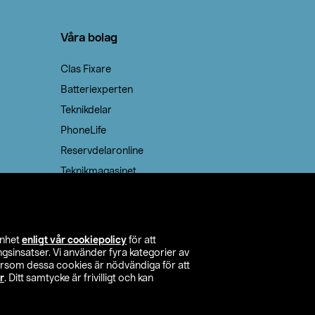
Våra bolag
Clas Fixare
Batteriexperten
Teknikdelar
PhoneLife
Reservdelaronline
Teknikmagasinet
enhet
enligt vår cookiepolicy
för att
insatser. Vi använder fyra kategorier av
tersom dessa cookies är nödvändiga för att
r
. Ditt samtycke är frivilligt och kan
itta butik