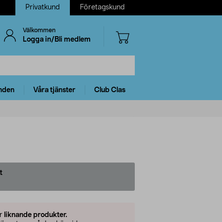
Privatkund
Företagskund
Välkommen
Logga in/Bli medlem
nden
Våra tjänster
Club Clas
t
er
liknande produkter.