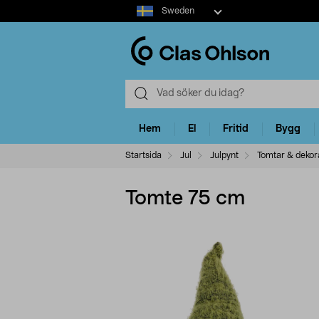
Select
Sweden
market
Hem
El
Fritid
Bygg
Startsida
Jul
Julpynt
Tomtar & dekora
Tomte 75 cm