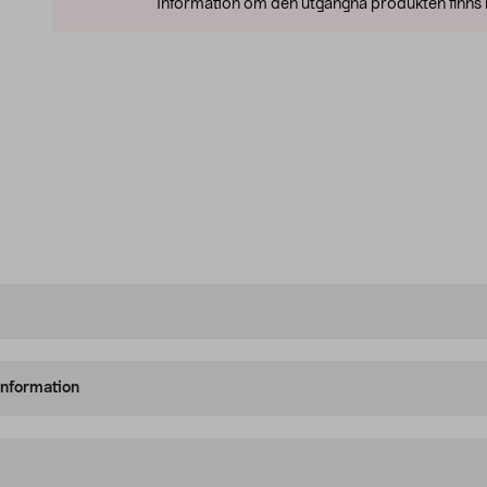
Information om den utgångna produkten finns l
information