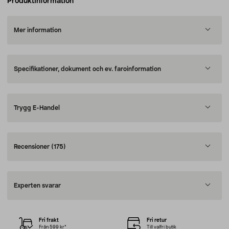
Produktinformation
Mer information
Specifikationer, dokument och ev. faroinformation
Trygg E-Handel
Recensioner
(175)
Experten svarar
Fri frakt
Fri retur
Från 599 kr*
Till valfri butik