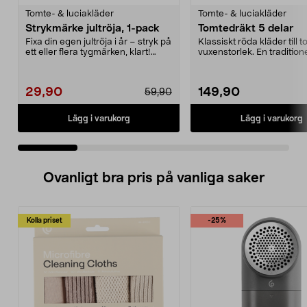
Tomte- & luciakläder
Tomte- & luciakläder
Strykmärke jultröja, 1-pack
Tomtedräkt 5 delar
Fixa din egen jultröja i år – stryk på
Klassiskt röda kläder till t
ett eller flera tygmärken, klart!
vuxenstorlek. En traditione
Strykm...
tomtedräkt i p...
29,90
149,90
59,90
Lägg i varukorg
Lägg i varukorg
Ovanligt bra pris på vanliga saker
Kolla priset
-25%