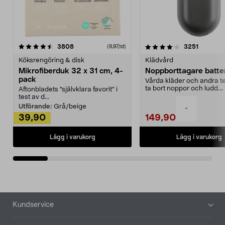
4.0av 5 stjärnor
recensioner
4.5av 5 stjärnor
recensio
3808
3251
(9,97/st)
Köksrengöring & disk
Klädvård
Mikrofiberduk 32 x 31 cm, 4-
Noppborttagare batter
pack
Vårda kläder och andra tex
ta bort noppor och ludd.
Aftonbladets "självklara favorit” i
Noppborttagaren fräs...
test av d...
Utförande:
Grå/beige
-
39,90
149,90
Lägg i varukorg
Lägg i varukorg
Sidfot
Kundservice