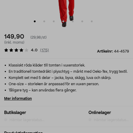
149,90
(29,98/st)
(inkl. moms)
4.0
(
175
)
Artikelnr:
44-4579
Klassiskt röda kläder till tomten i vuxenstorlek.
En traditionell tomtedräkt i plyschtyg – märkt med Oeko-Tex, trygg textil.
Komplett set med 5 delar – jacka, byxa, skägg, luva och skärp.
One-size – storleken är anpassad för en vuxen person.
Tåligare tyg – kan användas flera gånger.
Mer information
Butikslager
Onlinelager
Hämtar lagerstatus...
Hämtar lagerstatus...