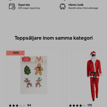
Öppet köp
Hämta i butik
365 dagar öppet köp
Beställ online, från butikslager
Toppsäljare inom samma kategori
-50%
4.0 av 5 stjärnor
recensioner
4.5 av 5 stjärnor
recensione
94
175