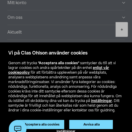
Mitt konto
Om oss
Product
+
Aktuellt
quantity
Våra bolag
Vi på Clas Ohlson använder cookies
Hitta butik
Genom att trycka
”Acceptera alla cookies”
samtycker du till att vi
lagrar cookies och andra spårtekniker på din enhet
enligt vår
cookiepolicy
för att förbättra upplevelsen på vår webbplats,
SE
NO
FI
analysera webbplatsens användning samt anpassa våra
marknadsföringsinsatser. Vi använder fyra kategorier av cookies:
nödvändiga, funktionella, analys och annonsering. För nödvändiga
cookies krävs inte ditt samtycke eftersom dessa cookies är
nödvändiga för att innehållet på webbplatsen ska kunna fungera. Om
du istället vill skräddarsy dina val kan du trycka på
inställningar
. Ditt
samtycke är frivilligt och kan återkallas när som helst genom att du
ändrar i dina cookie-inställningar eller kontaktar oss för guidning.
Köpvillkor
Privacy statement
Klubbvillkor
För företag
Ändra till priser exklusive moms
Acceptera alla cookies
Avvisa alla
Lägg i varukorg
(1)
Inställningar