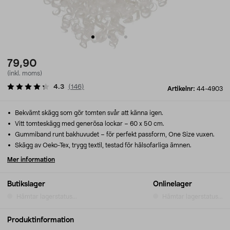
79,90
(inkl. moms)
4.3
(
146
)
Artikelnr:
44-4903
Bekvämt skägg som gör tomten svår att känna igen.
Vitt tomteskägg med generösa lockar – 60 x 50 cm.
Gummiband runt bakhuvudet – för perfekt passform, One Size vuxen.
Skägg av Oeko-Tex, trygg textil, testad för hälsofarliga ämnen.
Mer information
Butikslager
Onlinelager
Hämtar lagerstatus...
Hämtar lagerstatus...
Produktinformation