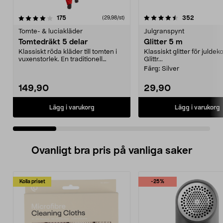
4.5 av 5 stjärnor
recensioner
4.5 av 5 stjärnor
recension
175
352
(29,98/st)
Tomte- & luciakläder
Julgranspynt
Tomtedräkt 5 delar
Glitter 5 m
Klassiskt röda kläder till tomten i
Klassiskt glitter för juldek
vuxenstorlek. En traditionell
Glittr...
tomtedräkt i p...
Färg:
Silver
149,90
29,90
Lägg i varukorg
Lägg i varukorg
Ovanligt bra pris på vanliga saker
Kolla priset
-25%