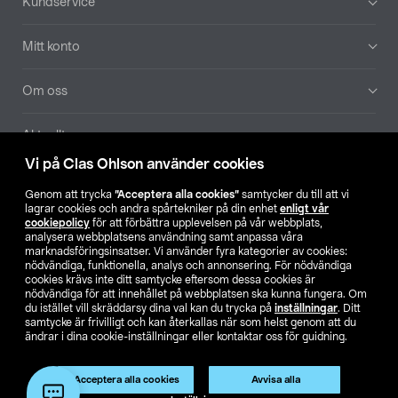
Kundservice
Mitt konto
Om oss
Aktuellt
Vi på Clas Ohlson använder cookies
Våra bolag
Genom att trycka
”Acceptera alla cookies”
samtycker du till att vi
lagrar cookies och andra spårtekniker på din enhet
enligt vår
Hitta butik
cookiepolicy
för att förbättra upplevelsen på vår webbplats,
analysera webbplatsens användning samt anpassa våra
marknadsföringsinsatser. Vi använder fyra kategorier av cookies:
nödvändiga, funktionella, analys och annonsering. För nödvändiga
SE
NO
FI
cookies krävs inte ditt samtycke eftersom dessa cookies är
nödvändiga för att innehållet på webbplatsen ska kunna fungera. Om
du istället vill skräddarsy dina val kan du trycka på
inställningar
. Ditt
samtycke är frivilligt och kan återkallas när som helst genom att du
ändrar i dina cookie-inställningar eller kontaktar oss för guidning.
Acceptera alla cookies
Avvisa alla
Köpvillkor
Privacy statement
Klubbvillkor
För företag