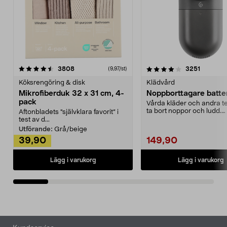
4.0av 5 stjärnor
recensioner
4.5av 5 stjärnor
recensio
3808
3251
(9,97/st)
Köksrengöring & disk
Klädvård
Mikrofiberduk 32 x 31 cm, 4-
Noppborttagare batter
pack
Vårda kläder och andra tex
ta bort noppor och ludd.
Aftonbladets "självklara favorit” i
Noppborttagaren fräs...
test av d...
Utförande:
Grå/beige
39,90
149,90
Lägg i varukorg
Lägg i varukorg
Sidfot