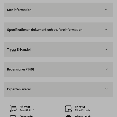
Mer information
Specifikationer, dokument och ev. faroinformation
Trygg E-Handel
Recensioner
(146)
Experten svarar
Fri frakt
Fri retur
Från 599 kr*
Till valfri butik
Öppet köp
Hämta i butik