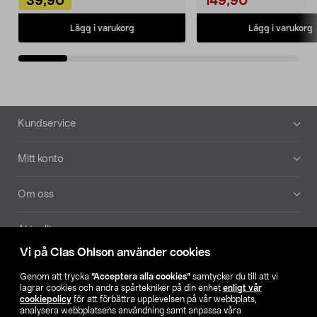
39,90
149,90
Lägg i varukorg
Lägg i varukorg
Sidfot
Kundservice
Mitt konto
Om oss
Aktuellt
Vi på Clas Ohlson använder cookies
Våra bolag
Genom att trycka
”Acceptera alla cookies”
samtycker du till att vi
lagrar cookies och andra spårtekniker på din enhet
enligt vår
Hitta butik
cookiepolicy
för att förbättra upplevelsen på vår webbplats,
analysera webbplatsens användning samt anpassa våra