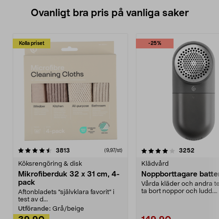
Ovanligt bra pris på vanliga saker
Kolla priset
-25%
4.0av 5 stjärnor
recensioner
4.5av 5 stjärnor
recensio
3813
3252
(9,97/st)
Köksrengöring & disk
Klädvård
Mikrofiberduk 32 x 31 cm, 4-
Noppborttagare batter
pack
Vårda kläder och andra tex
ta bort noppor och ludd.
Aftonbladets "självklara favorit” i
Noppborttagaren fräs...
test av d...
Utförande:
Grå/beige