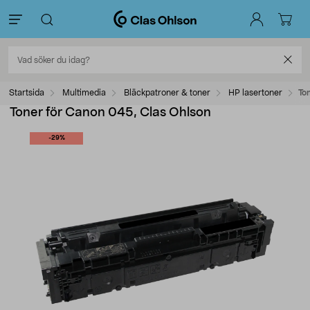
Startsida
Multimedia
Bläckpatroner & toner
HP lasertoner
To
Toner för Canon 045, Clas Ohlson
-29%