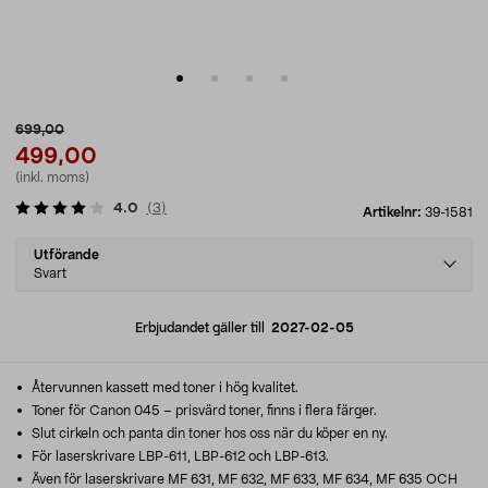
699,00
499,00
(inkl. moms)
4.0
(
3
)
Artikelnr:
39-1581
Select
Utförande
variant
Svart
Erbjudandet gäller till
2027-02-05
Återvunnen kassett med toner i hög kvalitet.
Toner för Canon 045 – prisvärd toner, finns i flera färger.
Slut cirkeln och panta din toner hos oss när du köper en ny.
För laserskrivare LBP-611, LBP-612 och LBP-613.
Även för laserskrivare MF 631, MF 632, MF 633, MF 634, MF 635 OCH