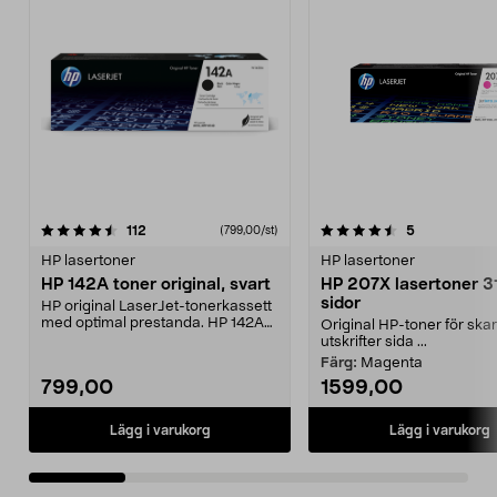
4.5 av 5 stjärnor
recensioner
4.5 av 5 stjärnor
recensioner
112
5
(799,00/st)
HP lasertoner
HP lasertoner
HP 142A toner original, svart
HP 207X lasertoner 
sidor
HP original LaserJet-tonerkassett
med optimal prestanda. HP 142A
Original HP-toner för ska
toner – högkval...
utskrifter sida ...
Färg:
Magenta
799,00
1599,00
Lägg i varukorg
Lägg i varukorg