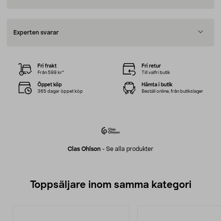
Experten svarar
Fri frakt
Fri retur
Från 599 kr*
Till valfri butik
Öppet köp
Hämta i butik
365 dagar öppet köp
Beställ online, från butikslager
Clas Ohlson
-
Se alla produkter
Toppsäljare inom samma kategori