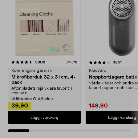
4.0av 5 stjärnor
recensioner
4.5av 5 stjärnor
recensio
3808
3251
(9,97/st)
Köksrengöring & disk
Klädvård
Mikrofiberduk 32 x 31 cm, 4-
Noppborttagare batter
pack
Vårda kläder och andra tex
ta bort noppor och ludd.
Aftonbladets "självklara favorit” i
Noppborttagaren fräs...
test av d...
Utförande:
Grå/beige
39,90
149,90
Lägg i varukorg
Lägg i varukorg