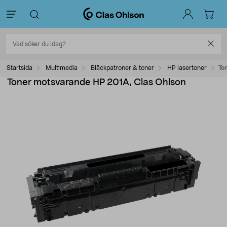
Startsida
Multimedia
Bläckpatroner & toner
HP lasertoner
To
Toner motsvarande HP 201A, Clas Ohlson