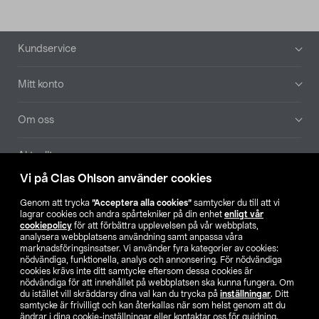
Sidfot
Kundservice
Mitt konto
Om oss
Aktuellt
Vi på Clas Ohlson använder cookies
Våra bolag
Genom att trycka
”Acceptera alla cookies”
samtycker du till att vi
lagrar cookies och andra spårtekniker på din enhet
enligt vår
Hitta butik
cookiepolicy
för att förbättra upplevelsen på vår webbplats,
analysera webbplatsens användning samt anpassa våra
marknadsföringsinsatser. Vi använder fyra kategorier av cookies:
nödvändiga, funktionella, analys och annonsering. För nödvändiga
SE
NO
FI
cookies krävs inte ditt samtycke eftersom dessa cookies är
nödvändiga för att innehållet på webbplatsen ska kunna fungera. Om
du istället vill skräddarsy dina val kan du trycka på
inställningar
. Ditt
samtycke är frivilligt och kan återkallas när som helst genom att du
ändrar i dina cookie-inställningar eller kontaktar oss för guidning.