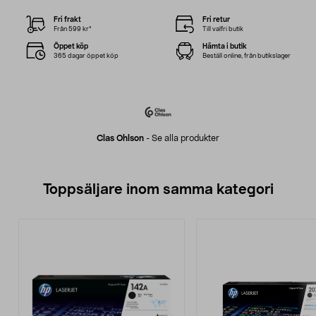
Fri frakt
Fri retur
Från 599 kr*
Till valfri butik
Öppet köp
Hämta i butik
365 dagar öppet köp
Beställ online, från butikslager
Clas Ohlson
-
Se alla produkter
Toppsäljare inom samma kategori