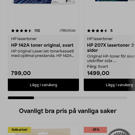
4.5 av 5 stjärnor
recensioner
4.5 av 5 stjärnor
recensioner
110
5
(799,00/st)
HP lasertoner
HP lasertoner
HP 142A toner original, svart
HP 207X lasertoner 
sidor
HP original LaserJet-tonerkassett
med optimal prestanda. HP 142A
Original HP-toner för ska
toner – högkval...
utskrifter sida ...
Färg:
Svart
799,00
1499,00
Lägg i varukorg
Lägg i varukorg
Ovanligt bra pris på vanliga saker
Kolla priset
-25%