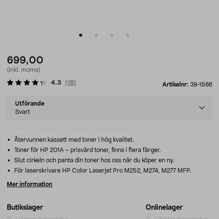
699,00
(inkl. moms)
4.3
(
18
)
Artikelnr:
39-1566
Select
Utförande
variant
Svart
Återvunnen kassett med toner i hög kvalitet.
Toner för HP 201A – prisvärd toner, finns i flera färger.
Slut cirkeln och panta din toner hos oss när du köper en ny.
För laserskrivare HP Color Laserjet Pro M252, M274, M277 MFP.
Mer information
Butikslager
Onlinelager