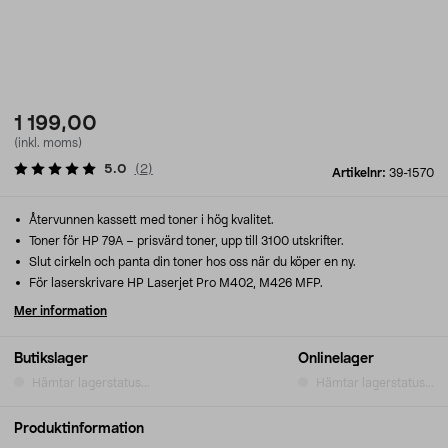
1 199,00
(inkl. moms)
5.0
(
2
)
Artikelnr:
39-1570
Återvunnen kassett med toner i hög kvalitet.
Toner för HP 79A – prisvärd toner, upp till 3100 utskrifter.
Slut cirkeln och panta din toner hos oss när du köper en ny.
För laserskrivare HP Laserjet Pro M402, M426 MFP.
Mer information
Butikslager
Onlinelager
Hämtar lagerstatus...
Hämtar lagerstatus...
Produktinformation