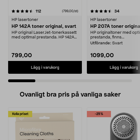
4.5 av 5 stjärnor
recensioner
4.5 av 5 stjärnor
recensione
112
34
(799,00/st)
HP lasertoner
HP lasertoner
HP 142A toner original, svart
HP 207A toner origina
HP original LaserJet-tonerkassett
HP originaltoner med opt
med optimal prestanda. HP 142A
prestanda, finns...
toner – högkval...
Utförande:
Svart
799,00
1099,00
Lägg i varukorg
Lägg i varukorg
Ovanligt bra pris på vanliga saker
Kolla priset
-25%