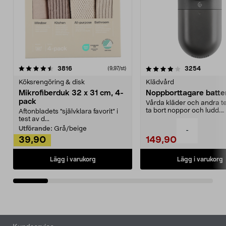
4.0av 5 stjärnor
recensioner
4.5av 5 stjärnor
recensio
3816
3254
(9,97/st)
Köksrengöring & disk
Klädvård
Mikrofiberduk 32 x 31 cm, 4-
Noppborttagare batter
pack
Vårda kläder och andra tex
ta bort noppor och ludd.
Aftonbladets "självklara favorit” i
Noppborttagaren fräs...
test av d...
Utförande:
Grå/beige
-
39,90
149,90
Lägg i varukorg
Lägg i varukorg
Sidfot