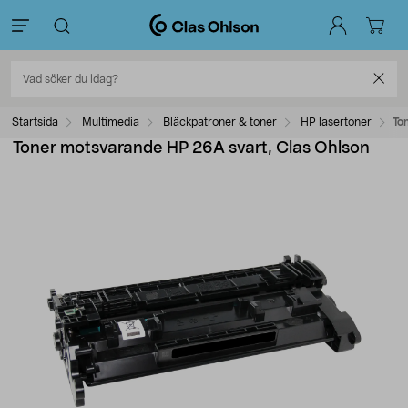
Startsida
Multimedia
Bläckpatroner & toner
HP lasertoner
To
Toner motsvarande HP 26A svart, Clas Ohlson