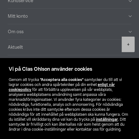
Kundservice
Mitt konto
Om oss
Product
+
Aktuellt
quantity
Våra bolag
Vi på Clas Ohlson använder cookies
Hitta butik
Genom att trycka
”Acceptera alla cookies”
samtycker du till att vi
lagrar cookies och andra spårtekniker på din enhet
enligt vår
cookiepolicy
för att förbättra upplevelsen på vår webbplats,
SE
NO
FI
analysera webbplatsens användning samt anpassa våra
marknadsföringsinsatser. Vi använder fyra kategorier av cookies:
nödvändiga, funktionella, analys och annonsering. För nödvändiga
cookies krävs inte ditt samtycke eftersom dessa cookies är
nödvändiga för att innehållet på webbplatsen ska kunna fungera. Om
du istället vill skräddarsy dina val kan du trycka på
inställningar
. Ditt
samtycke är frivilligt och kan återkallas när som helst genom att du
ändrar i dina cookie-inställningar eller kontaktar oss för guidning.
Köpvillkor
Privacy statement
Klubbvillkor
För företag