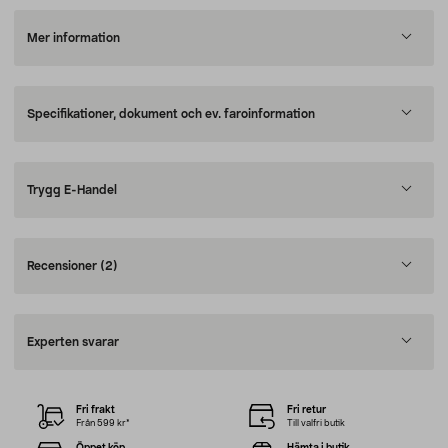
Mer information
Specifikationer, dokument och ev. faroinformation
Trygg E-Handel
Recensioner
(2)
Experten svarar
Fri frakt
Fri retur
Från 599 kr*
Till valfri butik
Öppet köp
Hämta i butik