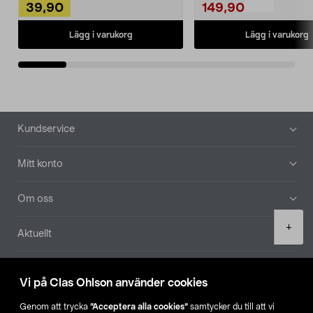
39,90
149,90
Lägg i varukorg
Lägg i varukorg
Sidfot
Kundservice
Mitt konto
Om oss
Product
+
Aktuellt
quantity
Våra bolag
Vi på Clas Ohlson använder cookies
Hitta butik
Genom att trycka
”Acceptera alla cookies”
samtycker du till att vi