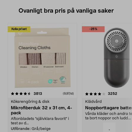
Ovanligt bra pris på vanliga saker
Kolla priset
-25%
4.0av 5 stjärnor
recensioner
4.5av 5 stjärnor
recensio
3813
3252
(9,97/st)
Köksrengöring & disk
Klädvård
Mikrofiberduk 32 x 31 cm, 4-
Noppborttagare batter
pack
Vårda kläder och andra tex
ta bort noppor och ludd.
Aftonbladets "självklara favorit” i
Noppborttagaren fräs...
test av d...
Utförande:
Grå/beige
-