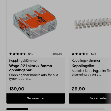
4.5 av 5 stjärnor
recensioner
4.5 av 5 stjärnor
recension
912
427
(11,66/st)
Kopplingsklämmor
Kopplingsklämmor
Wago 221 skarvklämma
Kopplingslist
öppningsbar
Klassisk kopplingsplint för
skarvning av en e...
Öppningsbar kabelskarv för alla
typer ledare ...
139,90
29,90
Se varianter
Se varianter