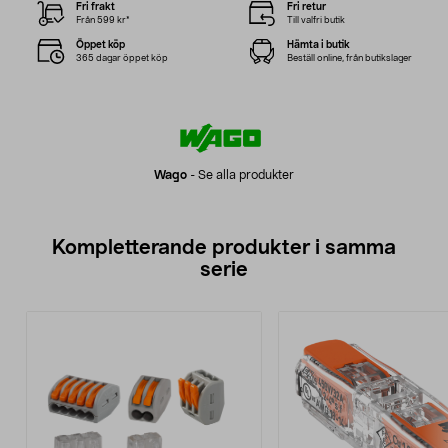
Fri frakt
Fri retur
Från 599 kr*
Till valfri butik
Öppet köp
Hämta i butik
365 dagar öppet köp
Beställ online, från butikslager
Wago
-
Se alla produkter
Kompletterande produkter i samma
serie