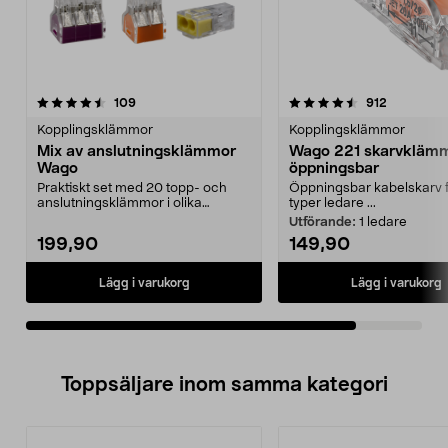
4.5av 5 stjärnor
recensioner
recensione
109
912
Kopplingsklämmor
Kopplingsklämmor
Mix av anslutningsklämmor
Wago 221 skarvkläm
Wago
öppningsbar
Praktiskt set med 20 topp- och
Öppningsbar kabelskarv f
anslutningsklämmor i olika
typer ledare ...
storlekar.
Utförande:
1 ledare
199,90
149,90
Lägg i varukorg
Lägg i varukorg
Toppsäljare inom samma kategori