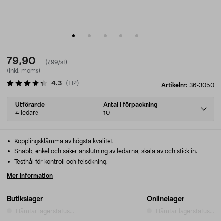
79,90
(7,99/st)
(inkl. moms)
4.3
(
112
)
Artikelnr:
36-3050
Select
Utförande
Antal i förpackning
variant
4 ledare
10
Kopplingsklämma av högsta kvalitet.
Snabb, enkel och säker anslutning av ledarna, skala av och stick in.
Testhål för kontroll och felsökning.
Mer information
Butikslager
Onlinelager
Hämtar lagerstatus...
Hämtar lagerstatus...