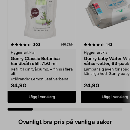
4.5 av 5 stjärnor
recensioner
4.5 av 5 stjärnor
recensione
303
143
(46,53/l)
Hygienartiklar
Hygienartiklar
Gunry Classic Botanica
Gunry baby Water Wi
handtvål refill, 750 ml
våtservetter, 63-pack
Refill till din tvålpump. – finns i flera
Lämpar sig även för spä
oli...
känsliga hud. Gunry baby
Wipes – våtservette...
Utförande:
Lemon Leaf Verbena
34,90
24,90
Lägg i varukorg
Lägg i varukorg
Ovanligt bra pris på vanliga saker