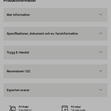
Produktinformation
Mer information
Specifikationer, dokument och ev. faroinformation
Trygg E-Handel
Recensioner
(12)
Experten svarar
Fri frakt
Fri retur
Från 599 kr*
Till valfri butik