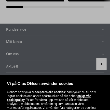
Sidfot
Kundservice
Mitt konto
Om oss
Product
+
Aktuellt
quantity
Våra bolag
Vi på Clas Ohlson använder cookies
Hitta butik
Genom att trycka
”Acceptera alla cookies”
samtycker du till att vi
lagrar cookies och andra spårtekniker på din enhet
enligt vår
cookiepolicy
för att förbättra upplevelsen på vår webbplats,
SE
NO
FI
analysera webbplatsens användning samt anpassa våra
marknadsföringsinsatser. Vi använder fyra kategorier av cookies: