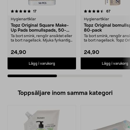
4.5av 5 stjärnor
recensioner
4.5av 5 stjärnor
recensioner
17
67
Hygienartiklar
Hygienartiklar
Topz Original Square Make-
Topz Original bomulls
Up Pads bomullspads, 50-
80-pack
pack
Ta bort smink, rengör ansiktet eller
Ta bort smink, rengör ansik
ta bort nagellack. Mjuka fyrkantiga
ta bort nagellack. Topz Or
bomulls...
Cotton Pad...
24,90
24,90
Lägg i varukorg
Lägg i varukorg
Toppsäljare inom samma kategori