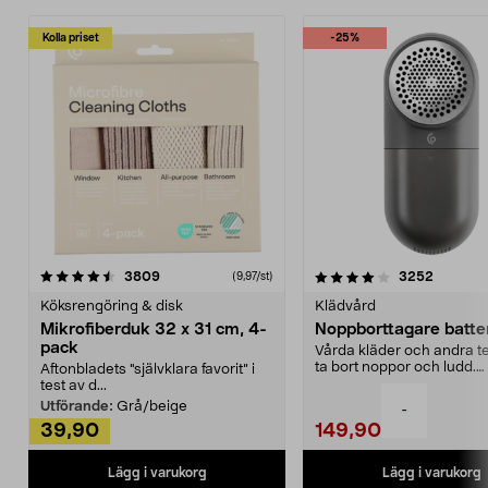
Kolla priset
-25%
4.0av 5 stjärnor
recensioner
4.5av 5 stjärnor
recensio
3809
3252
(9,97/st)
Köksrengöring & disk
Klädvård
Mikrofiberduk 32 x 31 cm, 4-
Noppborttagare batter
pack
Vårda kläder och andra tex
ta bort noppor och ludd.
Aftonbladets "självklara favorit” i
Noppborttagaren fräs...
test av d...
Utförande:
Grå/beige
-
39,90
149,90
Lägg i varukorg
Lägg i varukorg