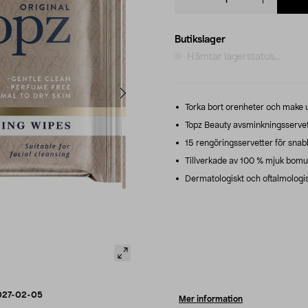
quantity
Butikslager
Hämtar lagerstatus...
Torka bort orenheter och make up
Topz Beauty avsminkningsservett
15 rengöringsservetter för snabb
Tillverkade av 100 % mjuk bomul
Dermatologiskt och oftalmologis
027-02-05
Mer information