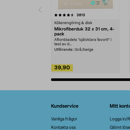
5av 5 stjärnor
4.0av 5 stjärnor
recensioner
3813
Köksrengöring & disk
Mikrofiberduk 32 x 31 cm, 4-
pack
Aftonbladets "självklara favorit” i
test av d...
Utförande:
Grå/beige
39,90
Lägg i varukorg
Sidfot
Kundservice
Mitt kont
Vanliga frågor
Logga in/R
Kontakta oss
Glömt lös