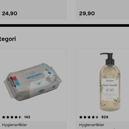
24,90
29,90
Lägg i varukorg
Lägg i varukorg
tegori
4.5 av 5 stjärnor
recensioner
4.5 av 5 stjärnor
recensioner
143
929
Hygienartiklar
Hygienartiklar