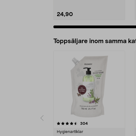
24,90
Lägg i varukorg
Toppsäljare inom samma ka
5 av 5 stjärnor
4.5 av 5 stjärnor
recensioner
304
Hygienartiklar