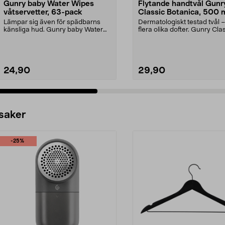
Gunry baby Water Wipes
Flytande handtvål Gunr
våtservetter, 63-pack
Classic Botanica, 500 
Lämpar sig även för spädbarns
Dermatologiskt testad tvål – 
känsliga hud. Gunry baby Water
flera olika dofter. Gunry Cla
Wipes – våtservette...
Botanica ...
24,90
29,90
 saker
-25%