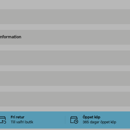
information
Fri retur
Öppet köp
Till valfri butik
365 dagar öppet köp