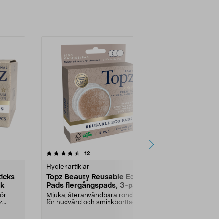
4.5av 5 stjärnor
recensioner
12
4
Hygienartiklar
Hygienartikla
icks
Topz Beauty Reusable Eco
Topz Origin
ck
Pads flergångspads, 3-pack
bomullspin
ör
Mjuka, återanvändbara rondeller
Mjuka tops fö
z
för hudvård och sminkborttagning.
korrigering –
Två olika sido...
en platt ände. 