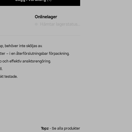
Onlinelager
Hämtar lagerstatus...
, behöver inte sköljas av.
er – i en återförslutningsbar förpackning.
 och effektiv ansiktsrengöring.
l.
kt testade.
Topz
-
Se alla produkter