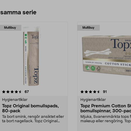
 samma serie
Multibuy
Multibuy
4.5av 5 stjärnor
recensioner
4.5av 5 stjärnor
recensioner
67
91
Hygienartiklar
Hygienartiklar
Topz Original bomullspads,
Topz Premium Cotton St
80-pack
bomullspinnar, 300-pa
Ta bort smink, rengör ansiktet eller
Mjuka, Svanenmärkta tops f
ta bort nagellack. Topz Original
makeup eller rengöring. Top
Cotton Pad...
Premium bomullspinnar ...