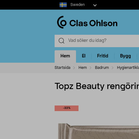
Select
Sweden
market
Hem
El
Fritid
Bygg
Startsida
Hem
Badrum
Hygienartikl
Topz Beauty rengörin
-33%