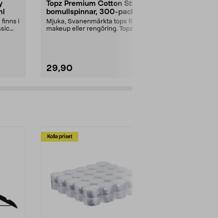
y
Topz Premium Cotton Sticks
Gunry Class
ml
bomullspinnar, 300-pack
handtvål ref
finns i
Mjuka, Svanenmärkta tops för
Refill till din 
ssic
makeup eller rengöring. Topz
oli...
Premium bomullspinnar ...
Utförande:
Da
29,90
34,90
Kolla priset
Multibuy