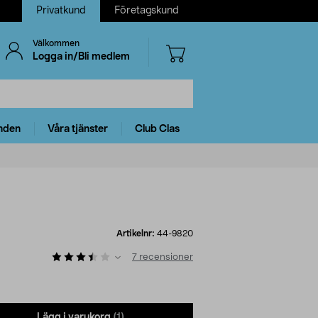
Privatkund
Företagskund
Välkommen
Logga in/Bli medlem
nden
Våra tjänster
Club Clas
Artikelnr:
44-9820
7
recensioner
Lägg i varukorg
(1)