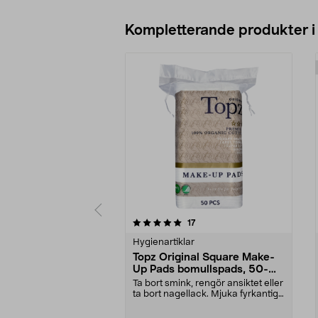
Kompletterande produkter i
0av 5 stjärnor
4.5av 5 stjärnor
recensioner
17
Hygienartiklar
Topz Original Square Make-
Up Pads bomullspads, 50-
pack
Ta bort smink, rengör ansiktet eller
ta bort nagellack. Mjuka fyrkantiga
bomulls...