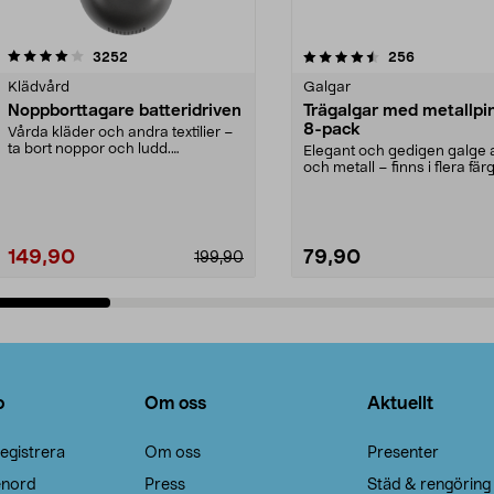
4.5av 5 stjärnor
recensioner
4.0av 5 stjärnor
recensioner
3252
256
Klädvård
Galgar
Noppborttagare batteridriven
Trägalgar med metallpi
8-pack
Vårda kläder och andra textilier –
ta bort noppor och ludd.
Elegant och gedigen galge a
Noppborttagaren fräs...
och metall – finns i flera färg
Galge med sv...
149,90
79,90
199,90
Lägg i varukorg
Lägg i varukorg
o
Om oss
Aktuellt
egistrera
Om oss
Presenter
enord
Press
Städ & rengöring