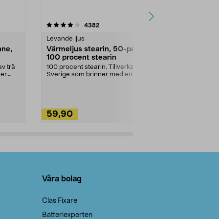
4.5av 5 stjärnor
recensioner
4.5
4382
2
Levande ljus
Rengöringsm
nne,
Värmeljus stearin, 50-pack,
Bikarbonat
100 procent stearin
Ett allsidigt 
städning och 
v trä
100 procent stearin. Tillverkade i
ute. Städa med
er.
Sverige som brinner med en
vacker och sotfri ...
59,90
49,90
Lägg i varukorg
Lägg
Våra bolag
Clas Fixare
Batteriexperten