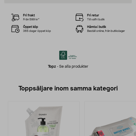
Fri frakt
Fri retur
Från 599 kr*
Till valfri butik
Öppet köp
Hämta i butik
365 dagar öppet köp
Beställ online, från butikslager
Topz
-
Se alla produkter
Toppsäljare inom samma kategori