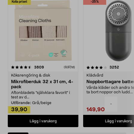
Kolla priset
-25%
4.0av 5 stjärnor
recensioner
4.5av 5 stjärnor
recensio
3809
3252
(9,97/st)
Köksrengöring & disk
Klädvård
Mikrofiberduk 32 x 31 cm, 4-
Noppborttagare batter
pack
Vårda kläder och andra tex
ta bort noppor och ludd.
Aftonbladets "självklara favorit” i
Noppborttagaren fräs...
test av d...
Utförande:
Grå/beige
-
39,90
149,90
Lägg i varukorg
Lägg i varukorg