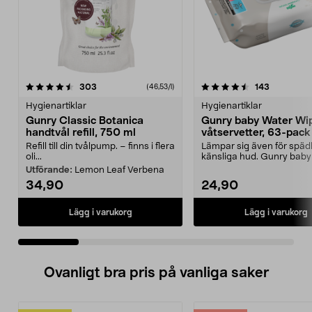
4.5 av 5 stjärnor
recensioner
4.5 av 5 stjärnor
recensione
303
143
(46,53/l)
Hygienartiklar
Hygienartiklar
Gunry Classic Botanica
Gunry baby Water Wi
handtvål refill, 750 ml
våtservetter, 63-pack
Refill till din tvålpump. – finns i flera
Lämpar sig även för spä
oli...
känsliga hud. Gunry baby
Wipes – våtservette...
Utförande:
Lemon Leaf Verbena
34,90
24,90
Lägg i varukorg
Lägg i varukorg
Ovanligt bra pris på vanliga saker