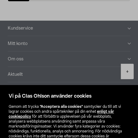
Sidfot
Kundservice
Mitt konto
Om oss
Product
+
Aktuellt
quantity
Våra bolag
Vi på Clas Ohlson använder cookies
Hitta butik
Genom att trycka
”Acceptera alla cookies”
samtycker du till att vi
lagrar cookies och andra spårtekniker på din enhet
enligt vår
cookiepolicy
för att förbättra upplevelsen på vår webbplats,
SE
NO
FI
analysera webbplatsens användning samt anpassa våra
marknadsföringsinsatser. Vi använder fyra kategorier av cookies:
nödvändiga, funktionella, analys och annonsering. För nödvändiga
cookies krävs inte ditt samtycke eftersom dessa cookies är