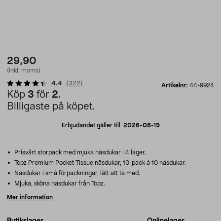
29,90
(inkl. moms)
4.4
(
322
)
Artikelnr:
44-9924
Köp
3
för
2
.
Billigaste på köpet.
Erbjudandet gäller till
2026-08-19
Prisvärt storpack med mjuka näsdukar i 4 lager.
Topz Premium Pocket Tissue näsdukar, 10-pack á 10 näsdukar.
Näsdukar i små förpackningar, lätt att ta med.
Mjuka, sköna näsdukar från Topz.
Mer information