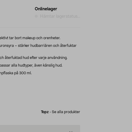
Onlinelager
Hämtar lagerstatus...
tivt tar bort makeup och orenheter.
ronsyra – stärker hudbarriären och återfuktar
ch återfuktad hud efter varje användning.
assar alla hudtyper, även känslig hud.
mpflaska på 300 ml.
Topz
-
Se alla produkter