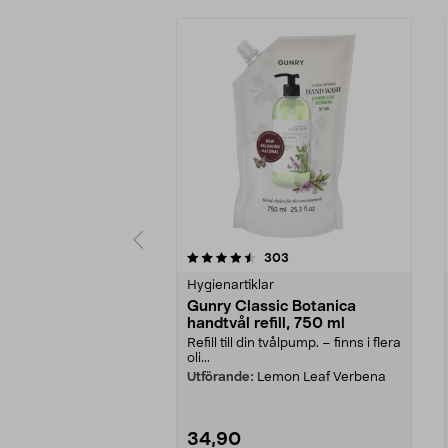
5 av 5 stjärnor
4.5 av 5 stjärnor
recensioner
303
Hygienartiklar
Gunry Classic Botanica
handtvål refill, 750 ml
Refill till din tvålpump. – finns i flera
oli...
Utförande:
Lemon Leaf Verbena
34,90