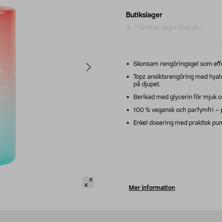
Butikslager
Hämtar lagerstatus...
Skonsam rengöringsgel som effek
Topz ansiktsrengöring med hyalu
på djupet.
Berikad med glycerin för mjuk o
100 % vegansk och parfymfri – p
Enkel dosering med praktisk pu
Mer information