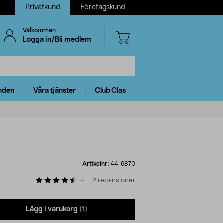
Privatkund
Företagskund
Välkommen
Logga in/Bli medlem
nden
Våra tjänster
Club Clas
Artikelnr:
44-6870
2
recensioner
Lägg i varukorg
(1)