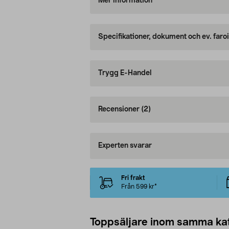
Mer information
Specifikationer, dokument och ev. faro
Trygg E-Handel
Recensioner
(2)
Experten svarar
Fri frakt
Från 599 kr*
Toppsäljare inom samma ka