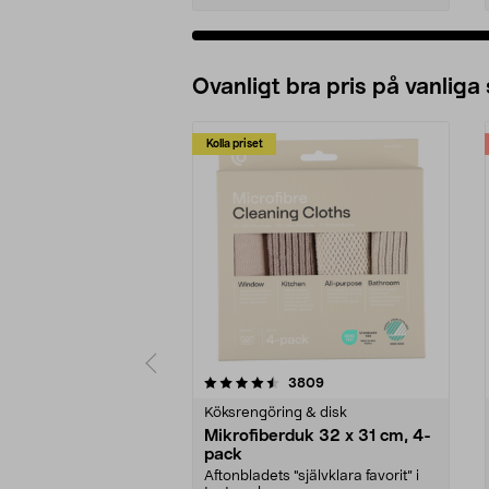
Ovanligt bra pris på vanliga
Kolla priset
5av 5 stjärnor
4.0av 5 stjärnor
recensioner
3809
Köksrengöring & disk
Mikrofiberduk 32 x 31 cm, 4-
pack
Aftonbladets "självklara favorit” i