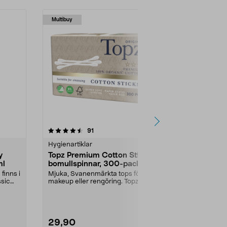
Multibuy
4.5 av 5 stjärnor
recensioner
4.5
91
Hygienartiklar
Hygienartikla
y
Topz Premium Cotton Sticks
Gunry Class
ml
bomullspinnar, 300-pack
handtvål ref
finns i
Mjuka, Svanenmärkta tops för
Refill till din 
ssic
makeup eller rengöring. Topz
oli...
Premium bomullspinnar ...
Utförande:
Da
29,90
34,90