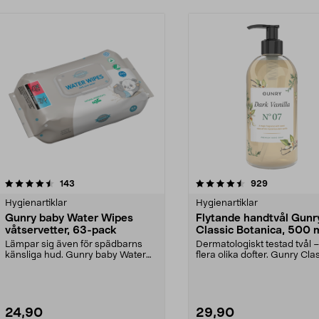
4.5 av 5 stjärnor
recensioner
4.5 av 5 stjärnor
recensioner
143
929
Hygienartiklar
Hygienartiklar
Gunry baby Water Wipes
Flytande handtvål Gunr
våtservetter, 63-pack
Classic Botanica, 500 
Lämpar sig även för spädbarns
Dermatologiskt testad tvål – 
känsliga hud. Gunry baby Water
flera olika dofter. Gunry Cla
Wipes – våtservette...
Botanica ...
24,90
29,90