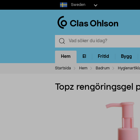
Select
Sweden
market
Hem
El
Fritid
Bygg
Startsida
Hem
Badrum
Hygienartikl
Topz rengöringsgel 