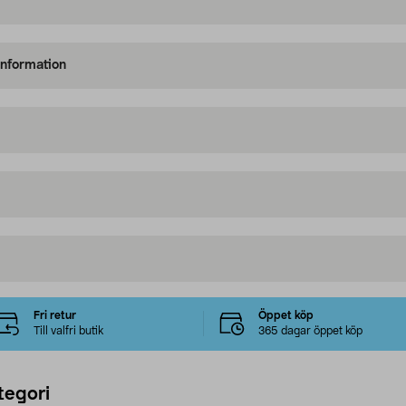
information
Fri retur
Öppet köp
Till valfri butik
365 dagar öppet köp
tegori