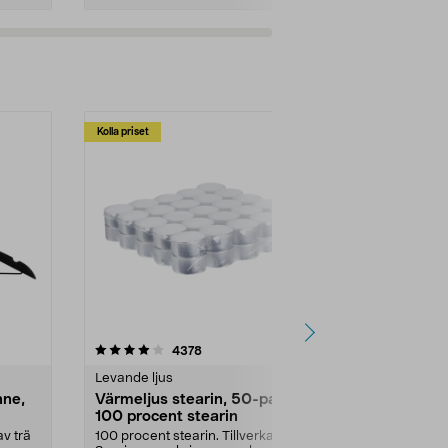
Kolla priset
Multibuy
4.5av 5 stjärnor
recensioner
4.5
4378
2
Levande ljus
Rengöringsm
nne,
Värmeljus stearin, 50-pack,
Bikarbonat
100 procent stearin
Ett allsidigt 
städning och 
v trä
100 procent stearin. Tillverkade i