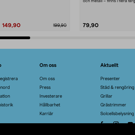
Noppborttagaren fräs...
och metall – finns i flera färg
Galge med sv...
149,90
79,90
199,90
Lägg i varukorg
Lägg i varukorg
o
Om oss
Aktuellt
egistrera
Om oss
Presenter
enord
Press
Städ & rengöring
ation
Investerare
Grillar
istorik
Hållbarhet
Grästrimmer
Karriär
Solcellsbelysning