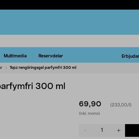
Multimedia
Reservdelar
Erbjuda
ar
Topz rengöringsgel parfymfri 300 ml
parfymfri 300 ml
69,90
(233,00/l)
(inkl. moms)
Product
quantity