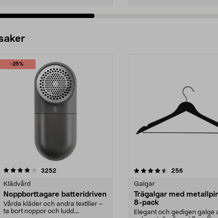
 saker
-25%
4.5av 5 stjärnor
recensioner
4.0av 5 stjärnor
recensioner
3252
256
Klädvård
Galgar
Noppborttagare batteridriven
Trägalgar med metallpi
8-pack
Vårda kläder och andra textilier –
ta bort noppor och ludd.
Elegant och gedigen galge a