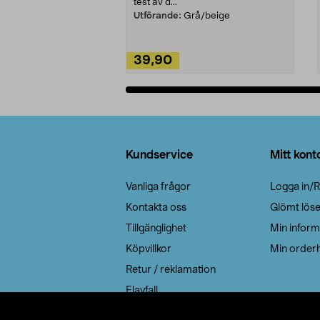
test av d...
Utförande:
Grå/beige
39,90
Lägg i varukorg
Sidfot
Kundservice
Mitt kont
Vanliga frågor
Logga in/R
Kontakta oss
Glömt lös
Tillgänglighet
Min inform
Köpvillkor
Min orderh
Retur / reklamation
Elavfall
Cookie policy