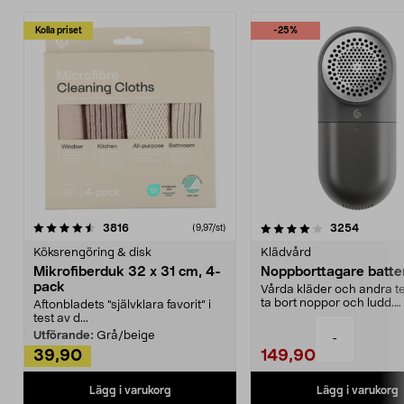
Kolla priset
-25%
4.0av 5 stjärnor
recensioner
4.5av 5 stjärnor
recensio
3816
3254
(9,97/st)
Köksrengöring & disk
Klädvård
Mikrofiberduk 32 x 31 cm, 4-
Noppborttagare batter
pack
Vårda kläder och andra tex
ta bort noppor och ludd.
Aftonbladets "självklara favorit” i
Noppborttagaren fräs...
test av d...
Utförande:
Grå/beige
-
39,90
149,90
Lägg i varukorg
Lägg i varukorg