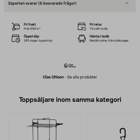
Experten svarar
(6 besvarade frågor)
Fri frakt
Fri retur
Från 599 kr*
Till valfri butik
Öppet köp
Hämta i butik
365 dagar öppet köp
Beställ online, från butikslager
Clas Ohlson
-
Se alla produkter
Toppsäljare inom samma kategori