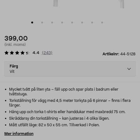
399,00
(inkl. moms)
4.4
(
243
)
Artikelnr:
44-5128
Select
Färg
variant
Vit
Mycket tvätt på liten yta – fäll upp och spar plats i badrum eller
tvättstuga.
Torkställning för vägg med 4,5 meter torkyta på 6 pinnar – finns i flera
färger.
Häng upp och torka t-shirts eller handdukar med maxbredd 75 cm.
Skräddarsy din torkställning – kan justeras i 4 olika lägen.
Mått utfällt läge: 82 x 50 x 55 cm. Tillverkad i Polen.
Mer information