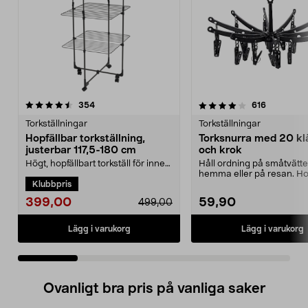
4.0 av 5 stjärnor
recensioner
4.5 av 5 stjärnor
recensione
354
616
Torkställningar
Torkställningar
Hopfällbar torkställning,
Torksnurra med 20 kl
justerbar 117,5-180 cm
och krok
Högt, hopfällbart torkställ för inne
Håll ordning på småtvätt
och ute – mycket torkplats på liten
hemma eller på resan. Ho
Klubbpris
yta. Sv...
torksnurra med 20 kl...
399,00
59,90
499,00
Lägg i varukorg
Lägg i varukorg
Ovanligt bra pris på vanliga saker