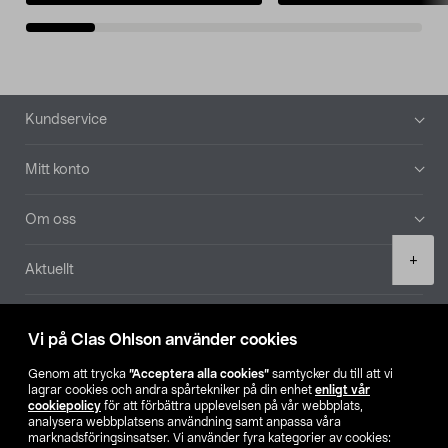
Sidfot
Kundservice
Mitt konto
Om oss
Product
+
Aktuellt
quantity
Våra bolag
Vi på Clas Ohlson använder cookies
Hitta butik
Genom att trycka
”Acceptera alla cookies”
samtycker du till att vi
lagrar cookies och andra spårtekniker på din enhet
enligt vår
cookiepolicy
för att förbättra upplevelsen på vår webbplats,
SE
NO
FI
analysera webbplatsens användning samt anpassa våra
marknadsföringsinsatser. Vi använder fyra kategorier av cookies: