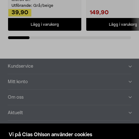
Utförande:
Grå/beige
39,90
149,90
Lägg i varukorg
Lägg i varukorg
Sidfot
Kundservice
Mitt konto
Om oss
Aktuellt
Våra bolag
Vi på Clas Ohlson använder cookies