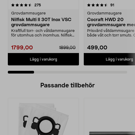
4.5 av 5 stjärnor
recensioner
4.0 av 5 stjärnor
recensioner
275
91
Grovdammsugare
Grovdammsugare
Nilfisk Multi II 30T Inox VSC
Cocraft HWD 20
grovdammsugare
grovdammsugare med 
utan påse
Kraftfull torr- och våtdammsugare
Prisvärd våtdammsugare 
för utomhus och inomhus. Nilfisk
både våt och torr smuts. 
Multi II 30T ...
HWD 20 – kompak...
1799,00
499,00
1899,00
Lägg i varukorg
Lägg i varukorg
Passande tillbehör