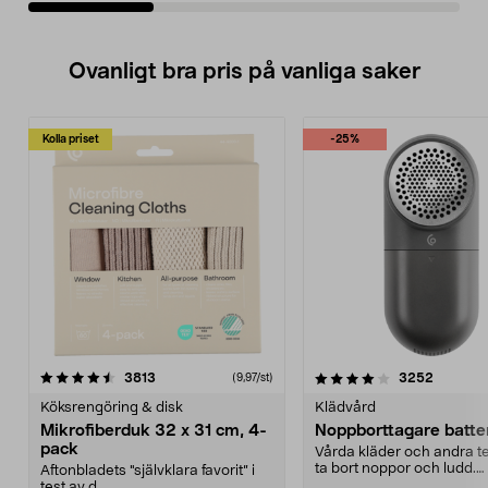
Ovanligt bra pris på vanliga saker
Kolla priset
-25%
4.0av 5 stjärnor
recensioner
4.5av 5 stjärnor
recensio
3813
3252
(9,97/st)
Köksrengöring & disk
Klädvård
Mikrofiberduk 32 x 31 cm, 4-
Noppborttagare batter
pack
Vårda kläder och andra tex
ta bort noppor och ludd.
Aftonbladets "självklara favorit” i
Noppborttagaren fräs...
test av d...