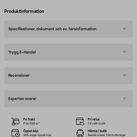
Produktinformation
Specifikationer, dokument och ev. faroinformation
Trygg E-Handel
Recensioner
Experten svarar
Fri frakt
Fri retur
Från 599 kr*
Till valfri butik
Öppet köp
Hämta i butik
365 dagar öppet köp
Beställ online, från butikslager