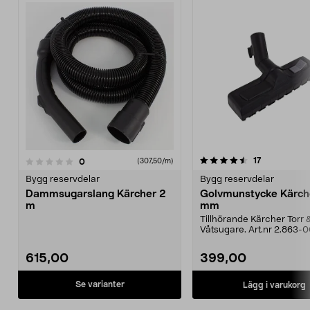
4.5av 5 stjärnor
4.5av 5 stjärnor
recensioner
17
recensioner
0
(307,50/m)
Bygg reservdelar
Bygg reservdelar
Dammsugarslang Kärcher 2
Golvmunstycke Kärch
m
mm
Tillhörande Kärcher Torr 
Våtsugare. Art.nr 2.863-
ersätter 2.863-204.0.
615,00
399,00
Se varianter
Lägg i varukorg