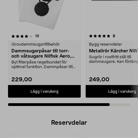
5.0av 5 stjärnor
recensioner
recensioner
13
8
Grovdammsugartillbehör
Bygg reservdelar
Dammsugarpåsar till torr-
Metallrör Kärcher NW
och våtsugare Nilfisk Aero,
Sugrör i rostfritt stål till
5-pack
dammsugare. Kan förlän
Byt filterpåse regelbundet för
flera rör för svåråtk...
optimal funktion. Dammpåsar till
torr- och våtsug...
229,00
249,00
Lägg i varukorg
Lägg i varukorg
Reservdelar