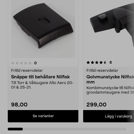
4.5av 5 stjärnor
4.5av 5 stjärnor
recensioner
8
recensioner
0
Fritid reservdelar
Fritid reservdelar
Snäppe till behållare Nilfisk
Golvmunstycke Nilfis
mm
Till Torr & Våtsugare Alto Aero 20-
01 & 25-21.
Kombimunstycke till Nilfis
grovdammsugare med 3
tillbehör.
98,00
299,00
Se varianter
Lägg i varukorg