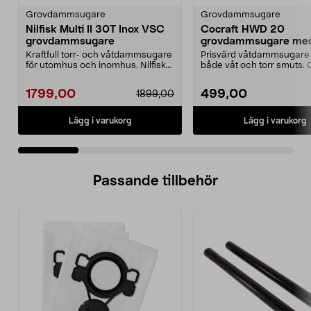
Grovdammsugare
Grovdammsugare
Nilfisk Multi II 30T Inox VSC
Cocraft HWD 20
grovdammsugare
grovdammsugare med 
utan påse
Kraftfull torr- och våtdammsugare
Prisvärd våtdammsugare 
för utomhus och inomhus. Nilfisk
både våt och torr smuts. 
Multi II 30T ...
HWD 20 – kompak...
1799,00
499,00
1899,00
Lägg i varukorg
Lägg i varukorg
Passande tillbehör