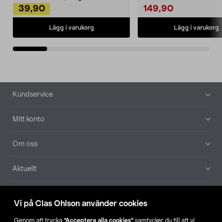
39,90
149,90
Lägg i varukorg
Lägg i varukorg
Sidfot
Kundservice
Mitt konto
Om oss
Aktuellt
Våra bolag
Vi på Clas Ohlson använder cookies
Hitta butik
Genom att trycka
”Acceptera alla cookies”
samtycker du till att vi