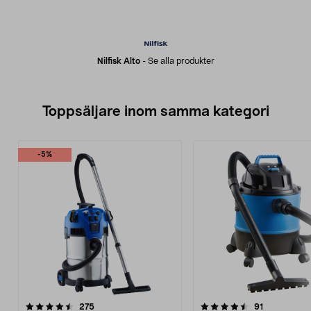
Nilfisk Alto
-
Se alla produkter
Toppsäljare inom samma kategori
-5%
4.5 av 5 stjärnor
recensioner
4.0 av 5 stjärnor
recensioner
275
91