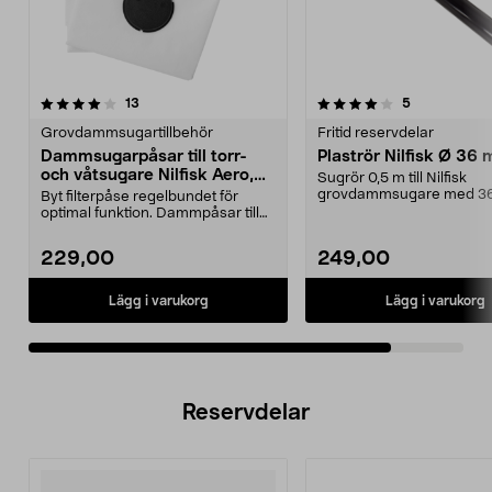
4.0av 5 stjärnor
recensioner
recensioner
13
5
Grovdammsugartillbehör
Fritid reservdelar
Dammsugarpåsar till torr-
Plaströr Nilfisk Ø 36
och våtsugare Nilfisk Aero,
Sugrör 0,5 m till Nilfisk
5-pack
grovdammsugare med 3
Byt filterpåse regelbundet för
tillbehör. 2-pack.
optimal funktion. Dammpåsar till
torr- och våtsug...
229,00
249,00
Lägg i varukorg
Lägg i varukorg
Reservdelar