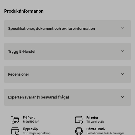
Produktinformation
Specifikationer, dokument och ev. faroinformation
Trygg E-Handel
Recensioner
Experten svarar
(1 besvarad fråga)
Fri frakt
Fri retur
Från 599 kr*
Till valfri butik
Öppet köp
Hämta i butik
365 dagar öppet köp
Beställ online, från butikslager