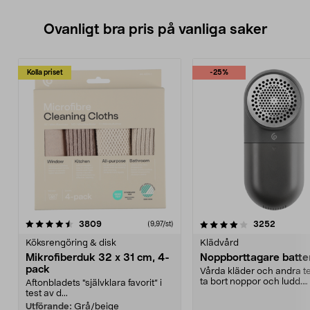
Ovanligt bra pris på vanliga saker
Kolla priset
-25%
4.0av 5 stjärnor
recensioner
4.5av 5 stjärnor
recensio
3809
3252
(9,97/st)
Köksrengöring & disk
Klädvård
Mikrofiberduk 32 x 31 cm, 4-
Noppborttagare batter
pack
Vårda kläder och andra tex
ta bort noppor och ludd.
Aftonbladets "självklara favorit” i
Noppborttagaren fräs...
test av d...
Utförande:
Grå/beige