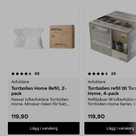
4.5av 5 stjärnor
recensioner
recensione
69
26
Avfuktare
Avfuktare
Torrbollen Home Refill, 2-
Torrbollen refill till To
pack
Home, 4-pack
Passar luftavfuktare Torrbollen
Refillpåsar till luftavfuktar
Home. Minskar risken för fukt,
Torrbollen Home Series 3
mögel och dålig l...
För Series 3 anvä...
119,90
119,90
Lägg i varukorg
Lägg i varukorg