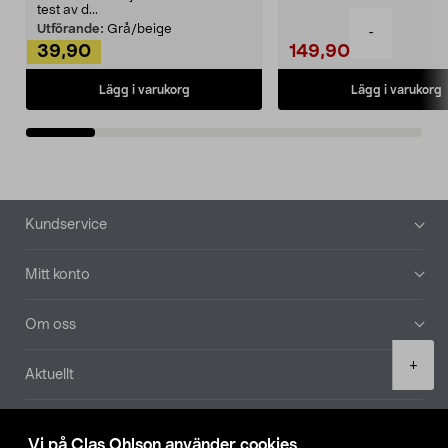
Noppborttagaren fräs...
test av d...
Utförande:
Grå/beige
-
39,90
149,90
Lägg i varukorg
Lägg i varukorg
Sidfot
Kundservice
Mitt konto
Om oss
Product
+
Aktuellt
quantity
Våra bolag
Vi på Clas Ohlson använder cookies