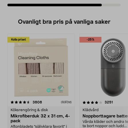
Ovanligt bra pris på vanliga saker
Kolla priset
-25%
4.0av 5 stjärnor
recensioner
4.5av 5 stjärnor
recensio
3808
3251
(9,97/st)
Köksrengöring & disk
Klädvård
Mikrofiberduk 32 x 31 cm, 4-
Noppborttagare batter
pack
Vårda kläder och andra tex
ta bort noppor och ludd.
Aftonbladets "självklara favorit” i