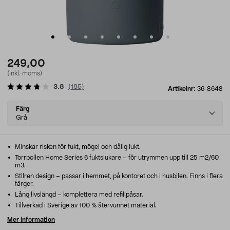
249,00
(inkl. moms)
3.8
(
185
)
Artikelnr:
36-8648
Select
Färg
variant
Grå
Minskar risken för fukt, mögel och dålig lukt.
Torrbollen Home Series 6 fuktslukare – för utrymmen upp till 25 m2/60
m3.
Stilren design – passar i hemmet, på kontoret och i husbilen. Finns i flera
färger.
Lång livslängd – komplettera med refillpåsar.
Tillverkad i Sverige av 100 % återvunnet material.
Mer information