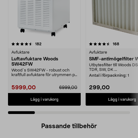
4.5 av 5 stjärnor
recensioner
4.5 av 5 stjärnor
recensione
182
168
Avfuktare
Avfuktare
Luftavfuktare Woods
SMF-antimögelfilter 
SW42FW
Utbytesfilter till Woods DS
TDR, SW, DK ...
Wood´s SW42FW - robust och
kraftfull avfuktare för utrymmen på
Antal i förpackning:
1
upp till 190 m². ...
5999,00
299,00
6999,00
Lägg i varukorg
Lägg i varukorg
Passande tillbehör