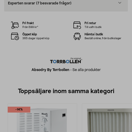
Experten svarar
(7 besvarade frågor)
Fri frakt
Fri retur
Från 599 kr*
Till valfri butik
Öppet köp
Hämta i butik
365 dagar öppet köp
Beställ online, från butikslager
Absodry By Torrbollen
-
Se alla produkter
Toppsäljare inom samma kategori
-14%