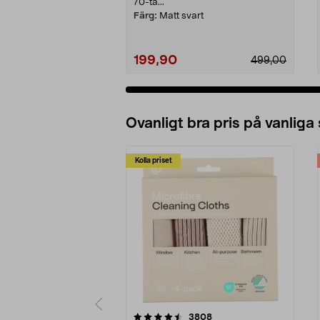
70-ta...
Färg:
Matt svart
199,90
499,00
Ovanligt bra pris på vanliga
Kolla priset
5av 5 stjärnor
4.0av 5 stjärnor
recensioner
3808