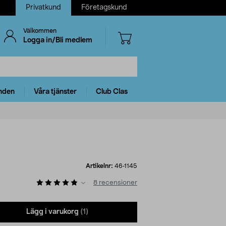
Privatkund
Företagskund
Välkommen
Logga in/Bli medlem
nden
Våra tjänster
Club Clas
Artikelnr:
46-1145
8
recensioner
Lägg i varukorg
(1)