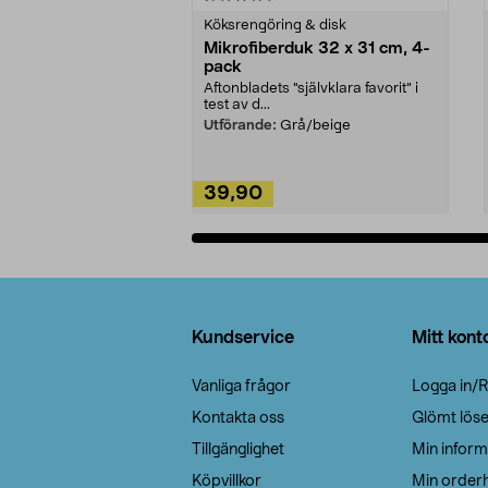
Köksrengöring & disk
Mikrofiberduk 32 x 31 cm, 4-
pack
Aftonbladets "självklara favorit” i
test av d...
Utförande:
Grå/beige
39,90
Lägg i varukorg
Sidfot
Kundservice
Mitt kont
Vanliga frågor
Logga in/R
Kontakta oss
Glömt lös
Tillgänglighet
Min inform
Köpvillkor
Min orderh