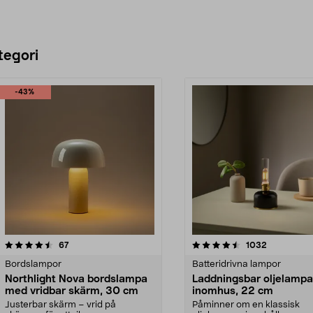
tegori
-43%
4.5 av 5 stjärnor
recensioner
4.0 av 5 stjärnor
recensione
67
1032
Bordslampor
Batteridrivna lampor
Northlight Nova bordslampa
Laddningsbar oljelampa
med vridbar skärm, 30 cm
inomhus, 22 cm
Justerbar skärm – vrid på
Påminner om en klassisk