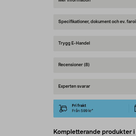
Mer information
Specifikationer, dokument och ev. faro
Trygg E-Handel
Recensioner
(8)
Experten svarar
Fri frakt
Från 599 kr*
Kompletterande produkter i