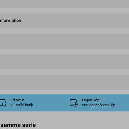
information
Fri retur
Öppet köp
Till valfri butik
365 dagar öppet köp
 samma serie