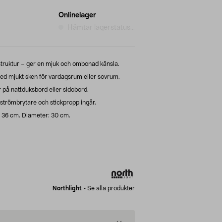
Onlinelager
Hämtar lagerstatus...
struktur – ger en mjuk och ombonad känsla.
ed mjukt sken för vardagsrum eller sovrum.
r på nattduksbord eller sidobord.
 strömbrytare och stickpropp ingår.
d: 36 cm. Diameter: 30 cm.
Northlight
-
Se alla produkter