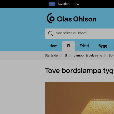
Select
Sweden
market
Hem
El
Fritid
Bygg
Startsida
El
Lampor & belysning
Bor
Tove bordslampa tyg,