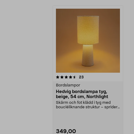
5av 5 stjärnor
recensioner
23
Bordslampor
Hedvig bordslampa tyg,
beige, 54 cm, Northlight
Skärm och fot klädd i tyg med
boucléliknande struktur – sprider
ett mjukt och va...
349,00