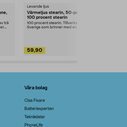
Levande ljus
Rengöringsm
nne,
Värmeljus stearin, 50-pack,
Bikarbonat
100 procent stearin
Ett allsidigt 
städning och 
v trä
100 procent stearin. Tillverkade i
ute. Städa med
er.
Sverige som brinner med en
vacker och sotfri ...
59,90
49,90
Lägg i varukorg
Lägg
Våra bolag
Clas Fixare
Batteriexperten
Teknikdelar
PhoneLife