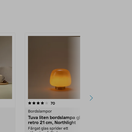
r
4.5 av 5 stjärnor
recensioner
4.5
70
1
Bordslampor
Batteridrivna
Tuva liten bordslampa glas
Laddningsb
retro 21 cm, Northlight
inomhus, 2
Färgat glas sprider ett
Påminner om 