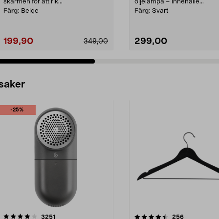
skärmen för att rik...
oljelampa – innehålle...
Färg:
Beige
Färg:
Svart
199,90
299,00
349,00
 saker
-25%
4.5av 5 stjärnor
recensioner
4.0av 5 stjärnor
recensioner
3251
256