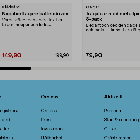
Klädvård
Galgar
Noppborttagare batteridriven
Trägalgar med metallpi
8-pack
Vårda kläder och andra textilier –
ta bort noppor och ludd.
Elegant och gedigen galge a
Noppborttagaren fräs...
och metall – finns i flera färg
Galge med sv...
149,90
79,90
199,90
Lägg i varukorg
Lägg i varukorg
o
Om oss
Aktuellt
egistrera
Om oss
Presenter
enord
Press
Städ & rengöring
ation
Investerare
Grillar
istorik
Hållbarhet
Grästrimmer