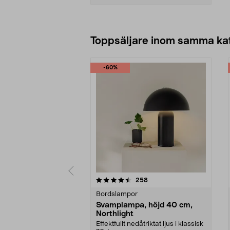
Lägg i varukorg
Toppsäljare inom samma ka
-60%
5 av 5 stjärnor
4.5 av 5 stjärnor
recensioner
258
Bordslampor
Svamplampa, höjd 40 cm,
Northlight
Effektfullt nedåtriktat ljus i klassisk