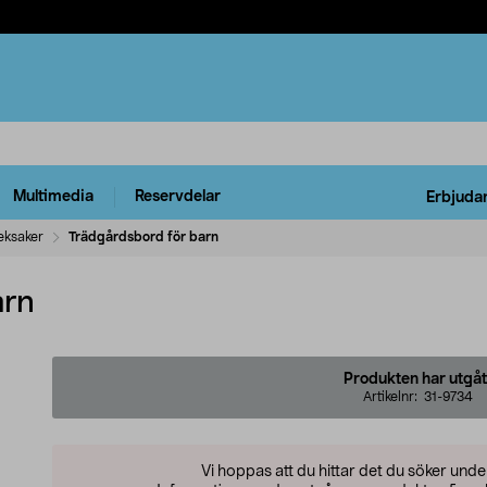
Multimedia
Reservdelar
Erbjuda
eksaker
Trädgårdsbord för barn
arn
Produkten har utgåt
Artikelnr:
31-9734
Vi hoppas att du hittar det du söker und