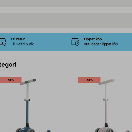
Fri retur
Öppet köp
Till valfri butik
365 dagar öppet köp
tegori
-14%
-14%