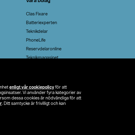
Våra bolag
Clas Fixare
Batteriexperten
Teknikdelar
PhoneLife
Reservdelaronline
Teknikmagasinet
enhet
enligt vår cookiepolicy
för att
insatser. Vi använder fyra kategorier av
tersom dessa cookies är nödvändiga för att
r
. Ditt samtycke är frivilligt och kan
itta butik