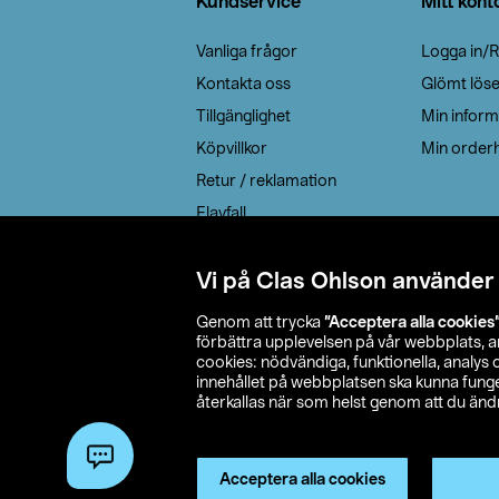
Kundservice
Mitt kont
Vanliga frågor
Logga in/R
Kontakta oss
Glömt lös
Tillgänglighet
Min inform
Köpvillkor
Min orderh
Retur / reklamation
Elavfall
Cookie policy
Leveransalternativ
Vi på Clas Ohlson använder
Genom att trycka
”Acceptera alla cookies
förbättra upplevelsen på vår webbplats, 
cookies: nödvändiga, funktionella, analys
innehållet på webbplatsen ska kunna funger
återkallas när som helst genom att du ändra
© 2026 Cla
Acceptera alla cookies