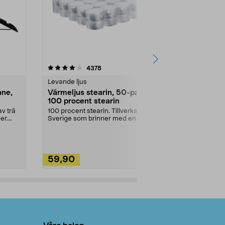
4.5av 5 stjärnor
recensioner
4.5
4378
2
Levande ljus
Rengöringsm
nne,
Värmeljus stearin, 50-pack,
Bikarbonat
100 procent stearin
Ett allsidigt 
städning och 
v trä
100 procent stearin. Tillverkade i
ute. Städa med
er.
Sverige som brinner med en
vacker och sotfri ...
59,90
49,90
Lägg i varukorg
Lägg