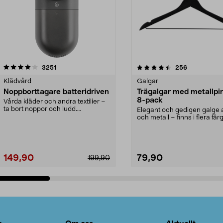
4.5av 5 stjärnor
recensioner
4.0av 5 stjärnor
recensioner
3251
256
Klädvård
Galgar
Noppborttagare batteridriven
Trägalgar med metallpi
8-pack
Vårda kläder och andra textilier –
ta bort noppor och ludd.
Elegant och gedigen galge a
Noppborttagaren fräs...
och metall – finns i flera färg
Galge med sv...
149,90
79,90
199,90
Lägg i varukorg
Lägg i varukorg