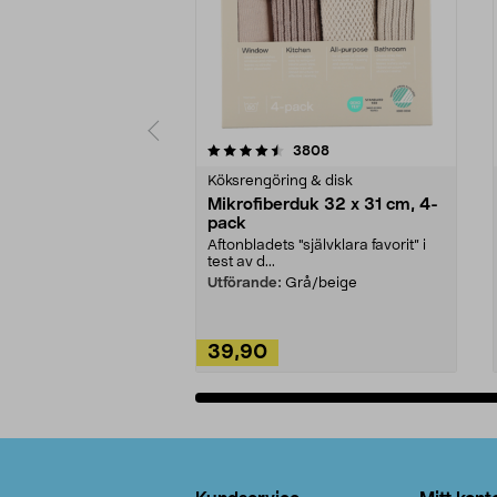
5av 5 stjärnor
4.0av 5 stjärnor
recensioner
3808
Köksrengöring & disk
Mikrofiberduk 32 x 31 cm, 4-
pack
Aftonbladets "självklara favorit” i
test av d...
Utförande:
Grå/beige
39,90
Lägg i varukorg
Sidfot