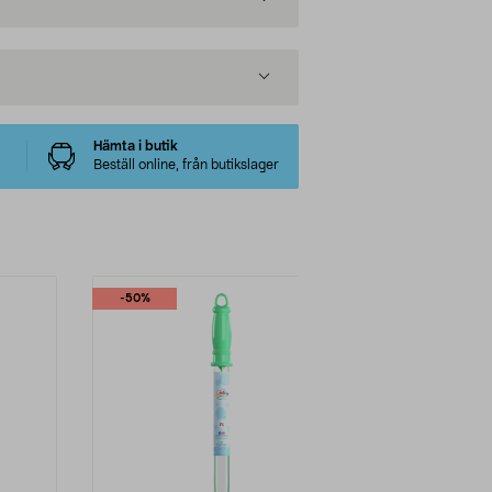
Hämta i butik
Beställ online, från butikslager
-50%
-60%