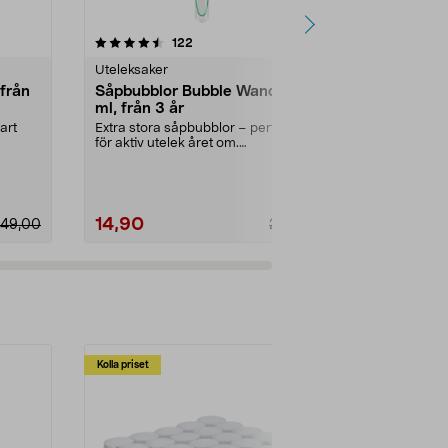
4.5 av 5 stjärnor
recensioner
4.5
122
1
Uteleksaker
Uteleksaker
 från
Såpbubblor Bubble Wand 120
Tre i rad i 
ml, från 3 år
3 år
art
Extra stora såpbubblor – perfekt
Utmana vänner
för aktiv utelek året om.
klassiskt luff
Såpbubblor Bubble Wan...
trädgården. Tre
14,90
99,90
49,00
29,90
Kolla priset
Multibuy