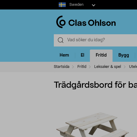
Select
Sweden
market
Hem
El
Fritid
Bygg
Startsida
Fritid
Leksaker & spel
Utel
Trädgårdsbord för b