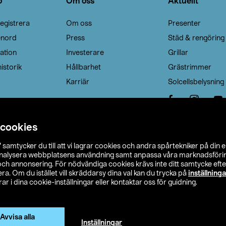
o
Om oss
Aktuellt
egistrera
Om oss
Presenter
enord
Press
Städ & rengöring
ation
Investerare
Grillar
istorik
Hållbarhet
Grästrimmer
Karriär
Solcellsbelysning
 cookies
”
samtycker du till att vi lagrar cookies och andra spårtekniker på din 
analysera webbplatsens användning samt anpassa våra marknadsförings
 och annonsering. För nödvändiga cookies krävs inte ditt samtycke ef
a. Om du istället vill skräddarsy dina val kan du trycka på
inställninga
r i dina cookie-inställningar eller kontaktar oss för guidning.
s Ohlson
Köpvillkor
Privacy statement
Klubbvillkor
H
Ändra till priser exklusive moms
Avvisa alla
Inställningar