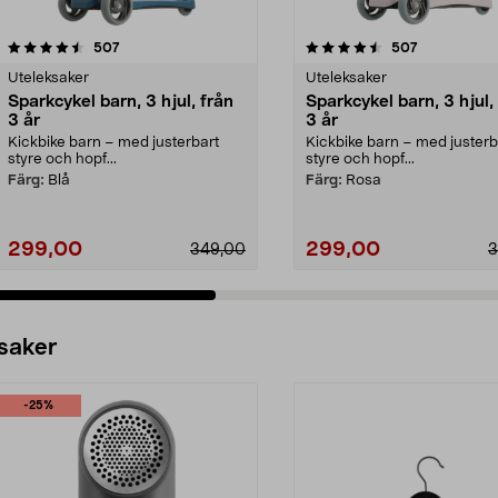
4.5 av 5 stjärnor
recensioner
4.5 av 5 stjärnor
recensioner
507
507
Uteleksaker
Uteleksaker
Sparkcykel barn, 3 hjul, från
Sparkcykel barn, 3 hjul,
3 år
3 år
Kickbike barn – med justerbart
Kickbike barn – med justerb
styre och hopf...
styre och hopf...
Färg:
Blå
Färg:
Rosa
299,00
299,00
349,00
3
 saker
-25%