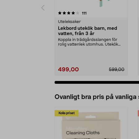
0 av 5 stjärnor
4.5 av 5 stjärnor
recensioner
111
Uteleksaker
Lekbord utekök barn, med
vatten, från 3 år
Koppla in trädgårdsslangen för
rolig vattenlek utomhus. Utekök
barn, i trä – lek...
499,00
599,00
Ovanligt bra pris på vanliga
Kolla priset