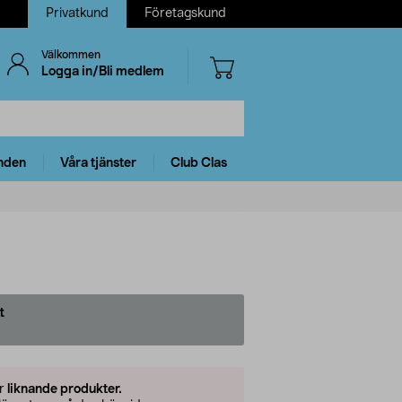
Privatkund
Företagskund
Välkommen
Logga in/Bli medlem
nden
Våra tjänster
Club Clas
t
er
liknande produkter.