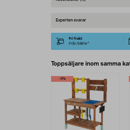
Experten svarar
Fri frakt
Från 599 kr*
Toppsäljare inom samma ka
-17%