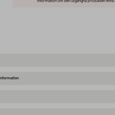
Information om den utgångna produkten finns l
information