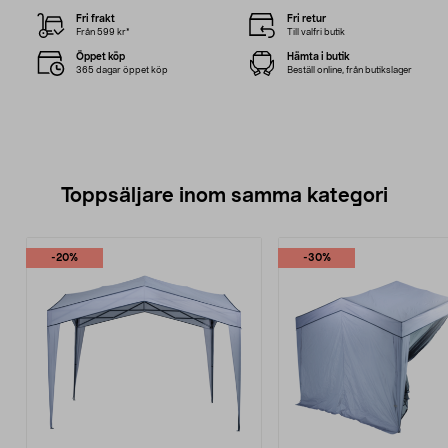
Fri frakt
Fri retur
Från 599 kr*
Till valfri butik
Öppet köp
Hämta i butik
365 dagar öppet köp
Beställ online, från butikslager
Toppsäljare inom samma kategori
-20%
-30%