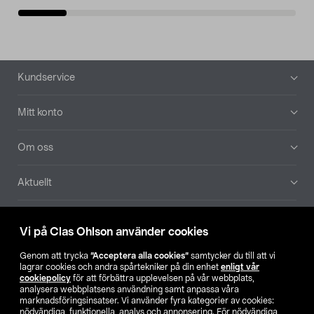
Sidfot
Kundservice
Mitt konto
Om oss
Aktuellt
Våra bolag
Vi på Clas Ohlson använder cookies
Hitta butik
Genom att trycka
”Acceptera alla cookies”
samtycker du till att vi
lagrar cookies och andra spårtekniker på din enhet
enligt vår
cookiepolicy
för att förbättra upplevelsen på vår webbplats,
SE
NO
FI
analysera webbplatsens användning samt anpassa våra
marknadsföringsinsatser. Vi använder fyra kategorier av cookies:
nödvändiga, funktionella, analys och annonsering. För nödvändiga