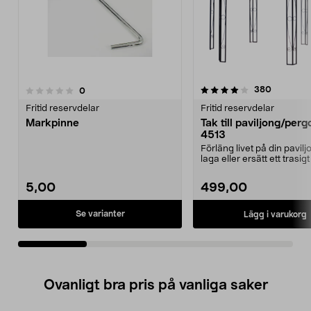
4.0av 5 stjärnor
recension
380
recensioner
0
0.0 av 5 stjärnor
Fritid reservdelar
Fritid reservdelar
Markpinne
Tak till paviljong/perg
4513
Förläng livet på din pavilj
laga eller ersätt ett trasigt 
trädgår...
5,00
499,00
Se varianter
Lägg i varukorg
Ovanligt bra pris på vanliga saker