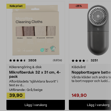
Kolla priset
-25%
4.0av 5 stjärnor
recensioner
4.5av 5 stjärnor
recensio
3808
3251
(9,97/st)
Köksrengöring & disk
Klädvård
Mikrofiberduk 32 x 31 cm, 4-
Noppborttagare batter
pack
Vårda kläder och andra tex
ta bort noppor och ludd.
Aftonbladets "självklara favorit” i
Noppborttagaren fräs...
test av d...
Utförande:
Grå/beige
39,90
149,90
Lägg i varukorg
Lägg i varukorg