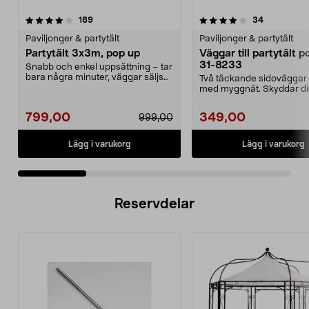
4.0 av 5 stjärnor
recensioner
4.0 av 5 stjärnor
recensione
189
34
Paviljonger & partytält
Paviljonger & partytält
Partytält 3x3m, pop up
Väggar till partytält p
31-8233
Snabb och enkel uppsättning – tar
bara några minuter, väggar säljs
Två täckande sidoväggar 
separat. Pris...
med myggnät. Skyddar di
dina gäster mot lät...
799,00
349,00
999,00
Lägg i varukorg
Lägg i varukorg
Reservdelar