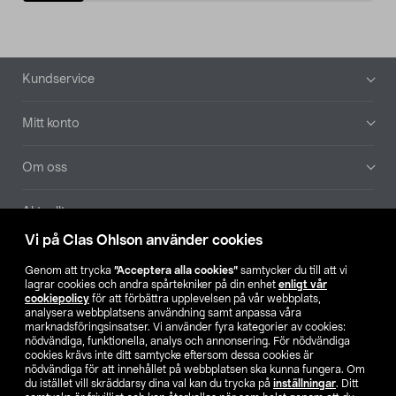
Sidfot
Kundservice
Mitt konto
Om oss
Aktuellt
Vi på Clas Ohlson använder cookies
Våra bolag
Genom att trycka
”Acceptera alla cookies”
samtycker du till att vi
lagrar cookies och andra spårtekniker på din enhet
enligt vår
Hitta butik
cookiepolicy
för att förbättra upplevelsen på vår webbplats,
analysera webbplatsens användning samt anpassa våra
marknadsföringsinsatser. Vi använder fyra kategorier av cookies:
nödvändiga, funktionella, analys och annonsering. För nödvändiga
SE
NO
FI
cookies krävs inte ditt samtycke eftersom dessa cookies är
nödvändiga för att innehållet på webbplatsen ska kunna fungera. Om
du istället vill skräddarsy dina val kan du trycka på
inställningar
. Ditt