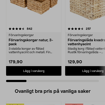
4.5 av 5 stjärnor
recensioner
4.5 av 5 stjärnor
recensione
842
257
Förvaringskorgar
Förvaringskorgar
Förvaringskorgar natur, 3-
Förvaringslåda kvadra
pack
vattenhyacint
3 stabila korgar av flätad
Stadig korg i flätad vatten
vattenhyacint och metall. Fin
Rustik förvaringslåda –
inredningsdetalj i någo...
storleksanpassad för...
179,90
129,90
Lägg i varukorg
Lägg i varukorg
Ovanligt bra pris på vanliga saker