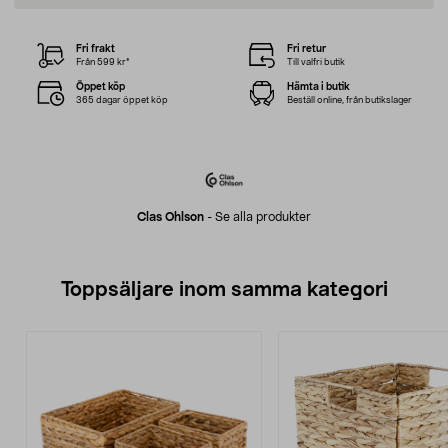
Fri frakt
Fri retur
Från 599 kr*
Till valfri butik
Öppet köp
Hämta i butik
365 dagar öppet köp
Beställ online, från butikslager
Clas Ohlson
-
Se alla produkter
Toppsäljare inom samma kategori