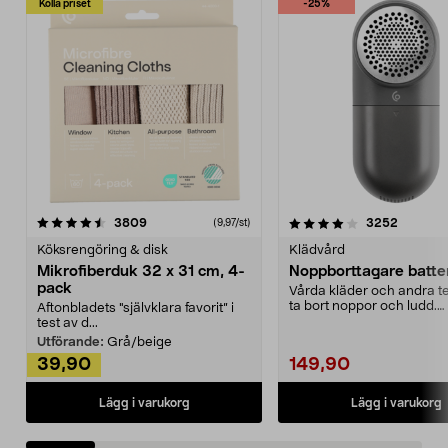
Kolla priset
-25%
4.0av 5 stjärnor
recensioner
4.5av 5 stjärnor
recensio
3809
3252
(9,97/st)
Köksrengöring & disk
Klädvård
Mikrofiberduk 32 x 31 cm, 4-
Noppborttagare batter
pack
Vårda kläder och andra tex
ta bort noppor och ludd.
Aftonbladets "självklara favorit” i
Noppborttagaren fräs...
test av d...
Utförande:
Grå/beige
39,90
149,90
Lägg i varukorg
Lägg i varukorg