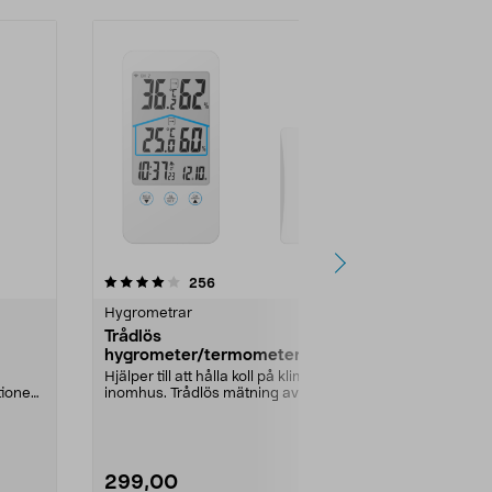
4.5 av 5 stjärnor
recensioner
4.0
256
8
Hygrometrar
Hygrometrar
Trådlös
Beurer HM 
hygrometer/termometer
termomete
Hjälper till att hålla koll på klimatet
Visar både luf
tionen.
inomhus. Trådlös mätning av
temperatur i
temperatur o...
22 hygrometer 
299,00
269,00