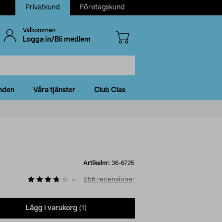
Privatkund
Företagskund
Välkommen
Logga in/Bli medlem
nden
Våra tjänster
Club Clas
Artikelnr:
36-6725
256
recensioner
Lägg i varukorg
(1)