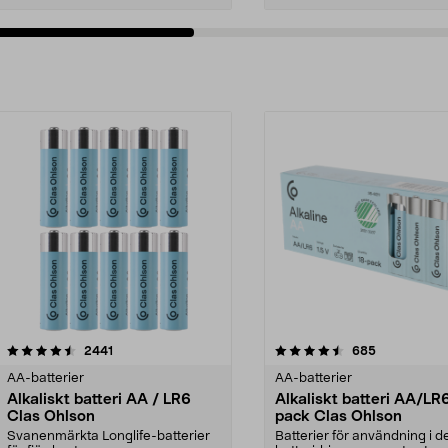
4.5av 5 stjärnor
recensioner
4.5av 5 stjärnor
recensioner
2441
685
AA-batterier
AA-batterier
Alkaliskt batteri AA / LR6
Alkaliskt batteri AA/LR
Clas Ohlson
pack Clas Ohlson
Svanenmärkta Longlife-batterier
Batterier för användning i de