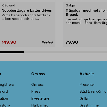
Klädvård
Galgar
Noppborttagare batteridriven
Trägalgar med metallpi
8-pack
Vårda kläder och andra textilier –
ta bort noppor och ludd.
Elegant och gedigen galge a
Noppborttagaren fräs...
och metall – finns i flera färg
Galge med sv...
149,90
79,90
199,90
Lägg i varukorg
Lägg i varukorg
o
Om oss
Aktuellt
egistrera
Om oss
Presenter
enord
Press
Städ & rengöring
ation
Investerare
Grillar
istorik
Hållbarhet
Grästrimmer