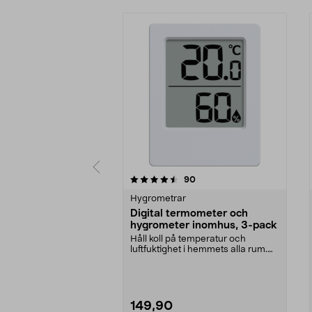
5 av 5 stjärnor
4.0 av 5 stjärnor
recensioner
90
Hygrometrar
Digital termometer och
hygrometer inomhus, 3-pack
Håll koll på temperatur och
luftfuktighet i hemmets alla rum.
Digital termometer...
149,90