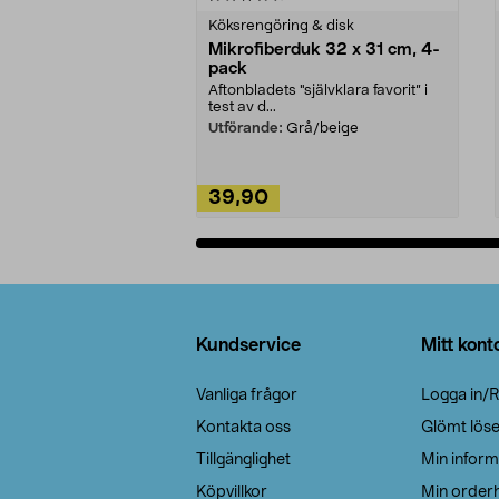
Köksrengöring & disk
Mikrofiberduk 32 x 31 cm, 4-
pack
Aftonbladets "självklara favorit” i
test av d...
Utförande:
Grå/beige
39,90
Lägg i varukorg
Sidfot
Kundservice
Mitt kont
Vanliga frågor
Logga in/R
Kontakta oss
Glömt lös
Tillgänglighet
Min inform
Köpvillkor
Min orderh