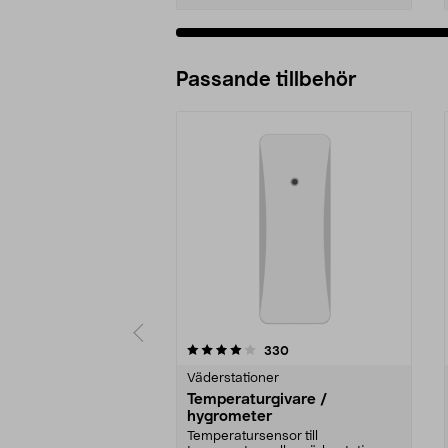
Passande tillbehör
0av 5 stjärnor
4.5av 5 stjärnor
recensioner
330
Väderstationer
Temperaturgivare /
hygrometer
Temperatursensor till