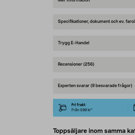
Mer information
Specifikationer, dokument och ev. faro
Trygg E-Handel
Recensioner
(256)
Experten svarar
(9 besvarade frågor)
Fri frakt
Från 599 kr*
Toppsäljare inom samma ka