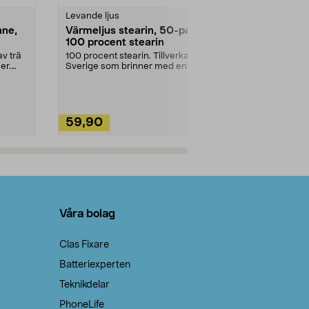
Levande ljus
Rengöringsm
nne,
Värmeljus stearin, 50-pack,
Bikarbonat
100 procent stearin
Ett allsidigt 
städning och 
v trä
100 procent stearin. Tillverkade i
ute. Städa med
er.
Sverige som brinner med en
vacker och sotfri ...
59,90
49,90
Lägg i varukorg
Lägg
Våra bolag
Clas Fixare
Batteriexperten
Teknikdelar
PhoneLife