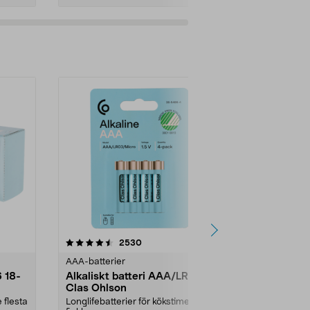
4.5av 5 stjärnor
recensioner
4.5
2530
AAA-batterier
AAA-batterie
6 18-
Alkaliskt batteri AAA/LR03
Alkaliskt b
Clas Ohlson
Clas Ohlso
 flesta
Longlifebatterier för kökstimers,
Longlifebatter