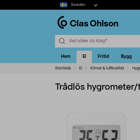
Select
Sweden
market
Hem
El
Fritid
Bygg
Startsida
El
Klimat & luftkvalitet
Hyg
Trådlös hygrometer