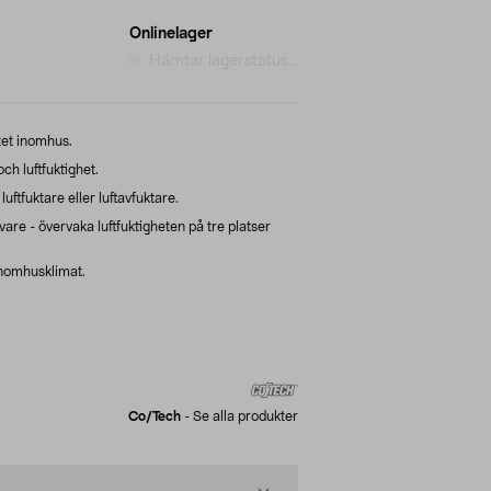
Onlinelager
Hämtar lagerstatus...
atet inomhus.
h luftfuktighet.
ftfuktare eller luftavfuktare.
are - övervaka luftfuktigheten på tre platser
 inomhusklimat.
Co/tech
-
Se alla produkter