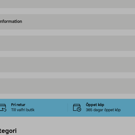
information
Fri retur
Öppet köp
Till valfri butik
365 dagar öppet köp
tegori