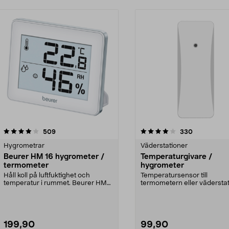
4.0 av 5 stjärnor
recensioner
4.0 av 5 stjärnor
recensioner
509
330
Hygrometrar
Väderstationer
Beurer HM 16 hygrometer /
Temperaturgivare /
termometer
hygrometer
Håll koll på luftfuktighet och
Temperatursensor till
temperatur i rummet. Beurer HM
termometern eller vädersta
16 hygrometer med ...
Bevaka temperatur och lu...
199,90
99,90