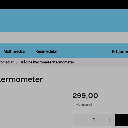
Multimedia
Reservdelar
Erbjuda
rometrar
Trådlös hygrometer/termometer
/termometer
299,00
(inkl. moms)
Product
quantity