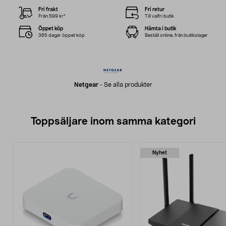
Fri frakt
Fri retur
Från 599 kr*
Till valfri butik
Öppet köp
Hämta i butik
365 dagar öppet köp
Beställ online, från butikslager
Netgear
-
Se alla produkter
Toppsäljare inom samma kategori
Nyhet