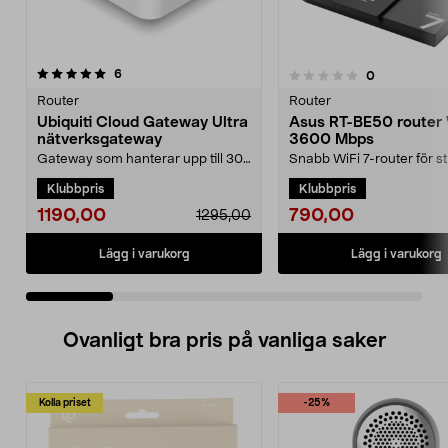
recensioner
4.5 av 5 stjärnor
6
recensioner
0
0.0 av 5 stjärnor
Router
Router
Ubiquiti Cloud Gateway Ultra
Asus RT-BE50 router W
nätverksgateway
3600 Mbps
Gateway som hanterar upp till 30
Snabb WiFi 7-router för s
UniFi-enheter och 300 klienter.
spel och många uppkopp
Klubbpris
Klubbpris
Ubiquiti Cloud ...
enheter. Asus RT-B...
1190,00
790,00
1295,00
Lägg i varukorg
Lägg i varukorg
Ovanligt bra pris på vanliga saker
Kolla priset
-25%