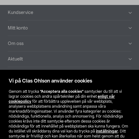
Sidfot
Kundservice
Mitt konto
Om oss
Aktuellt
Våra bolag
Vi på Clas Ohlson använder cookies
Hitta butik
Genom att trycka
”Acceptera alla cookies”
samtycker du till att vi
lagrar cookies och andra spårtekniker på din enhet
enligt vår
cookiepolicy
för att förbättra upplevelsen på vår webbplats,
SE
NO
FI
analysera webbplatsens användning samt anpassa våra
marknadsföringsinsatser. Vi använder fyra kategorier av cookies:
nödvändiga, funktionella, analys och annonsering. För nödvändiga
cookies krävs inte ditt samtycke eftersom dessa cookies är
nödvändiga för att innehållet på webbplatsen ska kunna fungera. Om
du istället vill skräddarsy dina val kan du trycka på
inställningar
. Ditt
samtycke är frivilligt och kan återkallas när som helst genom att du