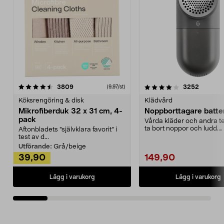
4.0av 5 stjärnor
recensioner
4.5av 5 stjärnor
recensio
3809
3252
(9,97/st)
Köksrengöring & disk
Klädvård
Mikrofiberduk 32 x 31 cm, 4-
Noppborttagare batter
pack
Vårda kläder och andra tex
ta bort noppor och ludd.
Aftonbladets "självklara favorit” i
Noppborttagaren fräs...
test av d...
Utförande:
Grå/beige
39,90
149,90
Lägg i varukorg
Lägg i varukorg