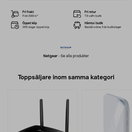
Fri frakt
Fri retur
Från 599 kr*
Till valfri butik
Öppet köp
Hämta i butik
365 dagar öppet köp
Beställ online, från butikslager
Netgear
-
Se alla produkter
Toppsäljare inom samma kategori