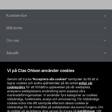
Sidfot
Kundservice
Mitt konto
Om oss
Aktuellt
Våra bolag
Vi på Clas Ohlson använder cookies
Hitta butik
Genom att trycka
”Acceptera alla cookies”
samtycker du till att vi
lagrar cookies och andra spårtekniker på din enhet
enligt vår
cookiepolicy
för att förbättra upplevelsen på vår webbplats,
SE
NO
FI
analysera webbplatsens användning samt anpassa våra
marknadsföringsinsatser. Vi använder fyra kategorier av cookies:
nödvändiga, funktionella, analys och annonsering. För nödvändiga
cookies krävs inte ditt samtycke eftersom dessa cookies är
nödvändiga för att innehållet på webbplatsen ska kunna fungera. Om
du istället vill skräddarsy dina val kan du trycka på
inställningar
. Ditt