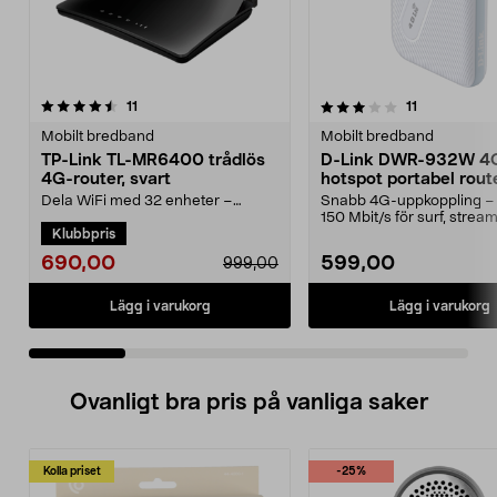
3.5 av 5 stjärnor
recensioner
4.5 av 5 stjärnor
recensioner
11
11
Mobilt bredband
Mobilt bredband
TP-Link TL-MR6400 trådlös
D-Link DWR-932W 4
4G-router, svart
hotspot portabel rout
Dela WiFi med 32 enheter –
Snabb 4G-uppkoppling – u
perfekt för evenemang och
150 Mbit/s för surf, strea
Klubbpris
sommarstugan. Pålitlig tråd...
videosamtal. ...
690,00
599,00
999,00
Lägg i varukorg
Lägg i varukorg
Ovanligt bra pris på vanliga saker
Kolla priset
-25%