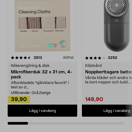
4.0av 5 stjärnor
recensioner
4.5av 5 stjärnor
recensio
3813
3252
(9,97/st)
Köksrengöring & disk
Klädvård
Mikrofiberduk 32 x 31 cm, 4-
Noppborttagare batter
pack
Vårda kläder och andra tex
ta bort noppor och ludd.
Aftonbladets "självklara favorit” i
Noppborttagaren fräs...
test av d...
Utförande:
Grå/beige
39,90
149,90
Lägg i varukorg
Lägg i varukorg