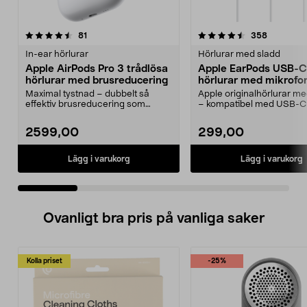
4.5 av 5 stjärnor
recensioner
4.0 av 5 stjärnor
recension
81
358
In-ear hörlurar
Hörlurar med sladd
Apple AirPods Pro 3 trådlösa
Apple EarPods USB-C
hörlurar med brusreducering
hörlurar med mikrofo
Maximal tystnad – dubbelt så
Apple originalhörlurar 
effektiv brusreducering som
– kompatibel med USB-C
föregångaren. Apple Air...
med iOS 10 eller...
2599,00
299,00
Lägg i varukorg
Lägg i varukorg
Ovanligt bra pris på vanliga saker
Kolla priset
-25%