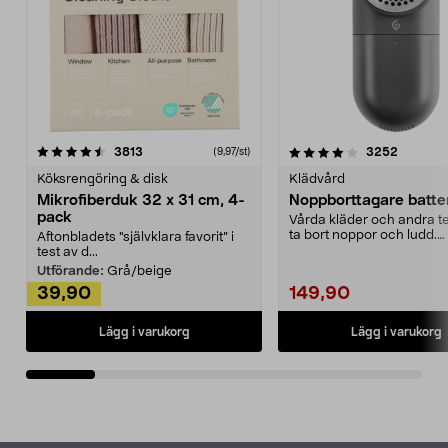
4.0av 5 stjärnor
recensioner
4.5av 5 stjärnor
recensio
3813
3252
(9,97/st)
Köksrengöring & disk
Klädvård
Mikrofiberduk 32 x 31 cm, 4-
Noppborttagare batter
pack
Vårda kläder och andra tex
ta bort noppor och ludd.
Aftonbladets "självklara favorit” i
Noppborttagaren fräs...
test av d...
Utförande:
Grå/beige
39,90
149,90
Lägg i varukorg
Lägg i varukorg