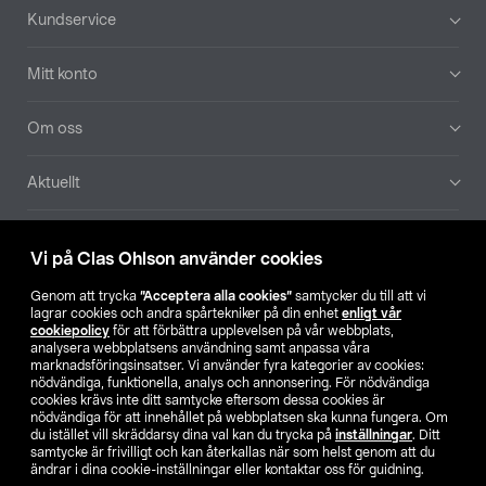
Sidfot
Kundservice
Mitt konto
Om oss
Aktuellt
Våra bolag
Vi på Clas Ohlson använder cookies
Hitta butik
Genom att trycka
”Acceptera alla cookies”
samtycker du till att vi
lagrar cookies och andra spårtekniker på din enhet
enligt vår
cookiepolicy
för att förbättra upplevelsen på vår webbplats,
SE
NO
FI
analysera webbplatsens användning samt anpassa våra
marknadsföringsinsatser. Vi använder fyra kategorier av cookies:
nödvändiga, funktionella, analys och annonsering. För nödvändiga
cookies krävs inte ditt samtycke eftersom dessa cookies är
nödvändiga för att innehållet på webbplatsen ska kunna fungera. Om
du istället vill skräddarsy dina val kan du trycka på
inställningar
. Ditt
samtycke är frivilligt och kan återkallas när som helst genom att du
ändrar i dina cookie-inställningar eller kontaktar oss för guidning.
Köpvillkor
Privacy statement
Klubbvillkor
För företag