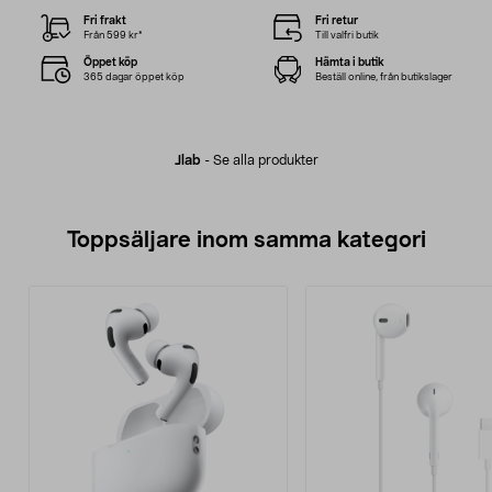
Fri frakt
Fri retur
Från 599 kr*
Till valfri butik
Öppet köp
Hämta i butik
365 dagar öppet köp
Beställ online, från butikslager
Jlab
-
Se alla produkter
Toppsäljare inom samma kategori