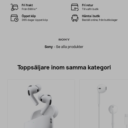
Fri frakt
Fri retur
Från 599 kr*
Till valfri butik
Öppet köp
Hämta i butik
365 dagar öppet köp
Beställ online, från butikslager
Sony
-
Se alla produkter
Toppsäljare inom samma kategori