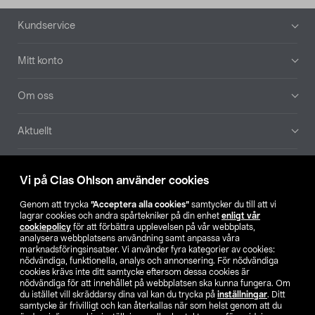
Sidfot
Kundservice
Mitt konto
Om oss
Aktuellt
Våra bolag
Vi på Clas Ohlson använder cookies
Hitta butik
Genom att trycka
”Acceptera alla cookies”
samtycker du till att vi
lagrar cookies och andra spårtekniker på din enhet
enligt vår
cookiepolicy
för att förbättra upplevelsen på vår webbplats,
SE
NO
FI
analysera webbplatsens användning samt anpassa våra
marknadsföringsinsatser. Vi använder fyra kategorier av cookies:
nödvändiga, funktionella, analys och annonsering. För nödvändiga
cookies krävs inte ditt samtycke eftersom dessa cookies är
nödvändiga för att innehållet på webbplatsen ska kunna fungera. Om
du istället vill skräddarsy dina val kan du trycka på
inställningar
. Ditt
samtycke är frivilligt och kan återkallas när som helst genom att du