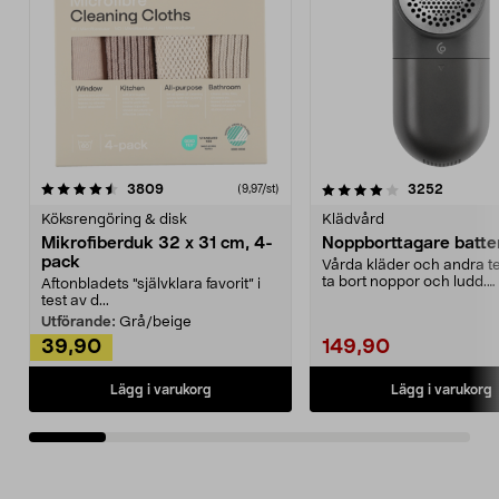
4.0av 5 stjärnor
recensioner
4.5av 5 stjärnor
recensio
3809
3252
(9,97/st)
Köksrengöring & disk
Klädvård
Mikrofiberduk 32 x 31 cm, 4-
Noppborttagare batter
pack
Vårda kläder och andra tex
ta bort noppor och ludd.
Aftonbladets "självklara favorit” i
Noppborttagaren fräs...
test av d...
Utförande:
Grå/beige
39,90
149,90
Lägg i varukorg
Lägg i varukorg