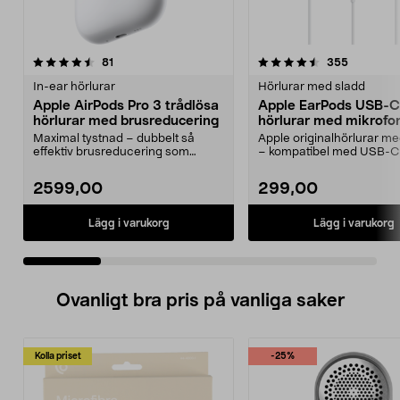
4.5 av 5 stjärnor
recensioner
4.0 av 5 stjärnor
recension
81
355
In-ear hörlurar
Hörlurar med sladd
Apple AirPods Pro 3 trådlösa
Apple EarPods USB-C
hörlurar med brusreducering
hörlurar med mikrofo
Maximal tystnad – dubbelt så
Apple originalhörlurar 
effektiv brusreducering som
– kompatibel med USB-C
föregångaren. Apple Air...
med iOS 10 eller...
2599,00
299,00
Lägg i varukorg
Lägg i varukorg
Ovanligt bra pris på vanliga saker
Kolla priset
-25%