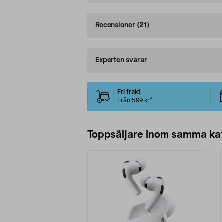
Recensioner
(21)
Experten svarar
Fri frakt
Från 599 kr*
Toppsäljare inom samma ka