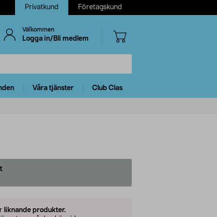
Privatkund
Företagskund
Välkommen
Logga in/Bli medlem
nden
Våra tjänster
Club Clas
t
er
liknande produkter.