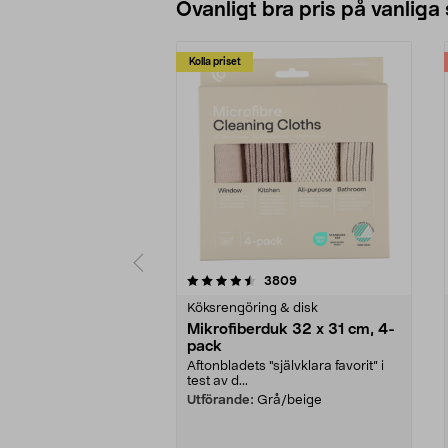
Ovanligt bra pris på vanliga
Kolla priset
5av 5 stjärnor
4.0av 5 stjärnor
recensioner
3809
Köksrengöring & disk
Mikrofiberduk 32 x 31 cm, 4-
pack
Aftonbladets "självklara favorit” i
test av d...
Utförande:
Grå/beige