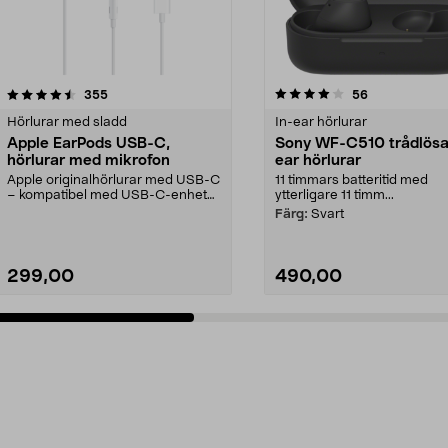
4.0 av 5 stjärnor
recensioner
4.5 av 5 stjärnor
recensioner
355
56
Hörlurar med sladd
In-ear hörlurar
Apple EarPods USB-C,
Sony WF-C510 trådlösa
hörlurar med mikrofon
ear hörlurar
Apple originalhörlurar med USB-C
11 timmars batteritid med
– kompatibel med USB-C-enheter
ytterligare 11 timm...
med iOS 10 eller...
Färg:
Svart
299,00
490,00