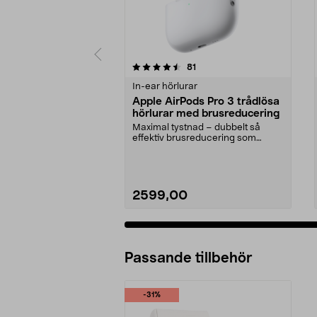
5 av 5 stjärnor
4.5 av 5 stjärnor
recensioner
81
In-ear hörlurar
Apple AirPods Pro 3 trådlösa
hörlurar med brusreducering
Maximal tystnad – dubbelt så
effektiv brusreducering som
föregångaren. Apple Air...
2599,00
Passande tillbehör
-31%