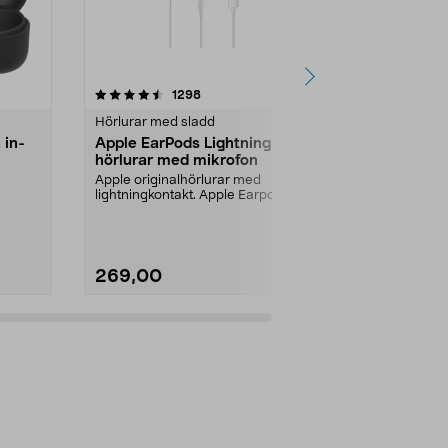
4.5 av 5 stjärnor
recensioner
4.5
1298
1
Hörlurar med sladd
In-ear hörlur
 in-
Apple EarPods Lightning,
JBL Tune T
hörlurar med mikrofon
in ear-hörl
svart
Apple originalhörlurar med
Adaptiv brus
lightningkontakt. Apple Earpods
Spatial Soun
Lightning – maximerad...
ljudupplevelse
269,00
990,00