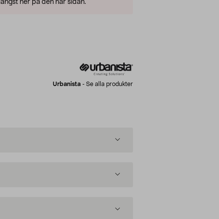
ängst ner på den här sidan.
Urbanista
-
Se alla produkter