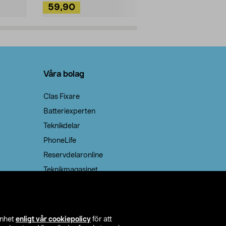
59,90
49,90
Lägg i varukorg
Lägg
Våra bolag
Clas Fixare
Batteriexperten
Teknikdelar
PhoneLife
Reservdelaronline
Teknikmagasinet
enhet
enligt vår cookiepolicy
för att