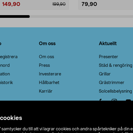
149,90
79,90
199,90
Lägg i varukorg
Lägg i varukorg
o
Om oss
Aktuellt
egistrera
Om oss
Presenter
enord
Press
Städ & rengöring
ation
Investerare
Grillar
istorik
Hållbarhet
Grästrimmer
Karriär
Solcellsbelysning
 cookies
”
samtycker du till att vi lagrar cookies och andra spårtekniker på din 