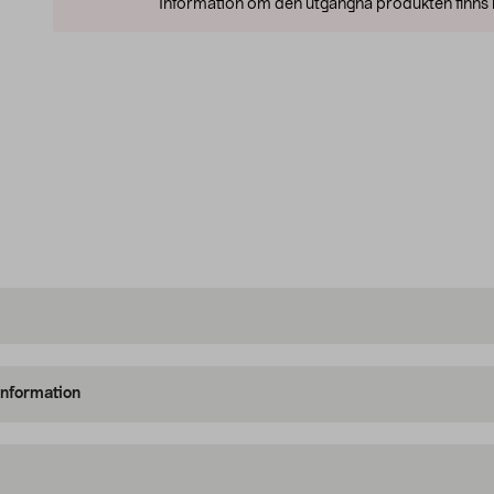
Information om den utgångna produkten finns l
information