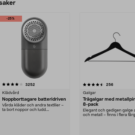
 saker
-25%
4.5av 5 stjärnor
recensioner
4.0av 5 stjärnor
recensioner
3252
256
Klädvård
Galgar
Noppborttagare batteridriven
Trägalgar med metallpi
8-pack
Vårda kläder och andra textilier –
ta bort noppor och ludd.
Elegant och gedigen galge a
Noppborttagaren fräs...
och metall – finns i flera färg
Galge med sv...