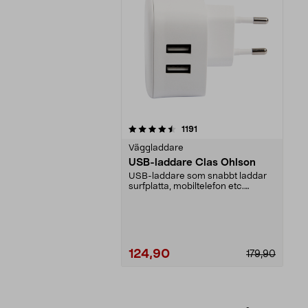
5av 5 stjärnor
recensioner
1191
Väggladdare
USB-laddare Clas Ohlson
USB-laddare som snabbt laddar
surfplatta, mobiltelefon etc.
Strömadaptern kan la...
124,90
179,90
Lägg i varukorg