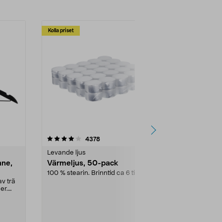
Kolla priset
Multibuy
4.5av 5 stjärnor
recensioner
4.5
4378
2
Levande ljus
Rengöringsm
nne,
Värmeljus, 50-pack
Bikarbonat
100 % stearin. Brinntid ca 6 tim.
Ett allsidigt 
städning och 
v trä
ute. Städa med
er.