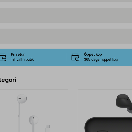
Fri retur
Öppet köp
Till valfri butik
365 dagar öppet köp
tegori