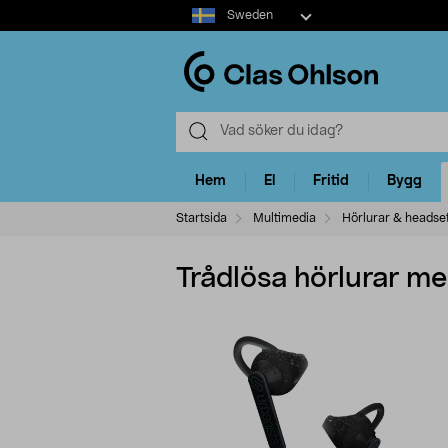
Select
Sweden
market
Hem
El
Fritid
Bygg
Startsida
Multimedia
Hörlurar & headse
Trådlösa hörlurar m