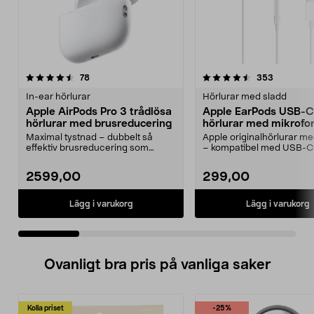
4.5 av 5 stjärnor
recensioner
4.5 av 5 stjärnor
recension
78
353
In-ear hörlurar
Hörlurar med sladd
Apple AirPods Pro 3 trådlösa
Apple EarPods USB-C
hörlurar med brusreducering
hörlurar med mikrofo
Maximal tystnad – dubbelt så
Apple originalhörlurar 
effektiv brusreducering som
– kompatibel med USB-C
föregångaren. Apple Air...
med iOS 10 eller...
2599,00
299,00
Lägg i varukorg
Lägg i varukorg
Ovanligt bra pris på vanliga saker
Kolla priset
-25%