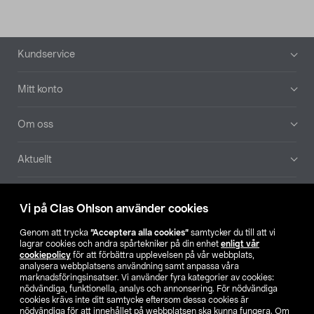
Sidfot
Kundservice
Mitt konto
Om oss
Aktuellt
Våra bolag
Vi på Clas Ohlson använder cookies
Hitta butik
Genom att trycka
”Acceptera alla cookies”
samtycker du till att vi
lagrar cookies och andra spårtekniker på din enhet
enligt vår
cookiepolicy
för att förbättra upplevelsen på vår webbplats,
SE
NO
FI
analysera webbplatsens användning samt anpassa våra
marknadsföringsinsatser. Vi använder fyra kategorier av cookies:
nödvändiga, funktionella, analys och annonsering. För nödvändiga
cookies krävs inte ditt samtycke eftersom dessa cookies är
nödvändiga för att innehållet på webbplatsen ska kunna fungera. Om