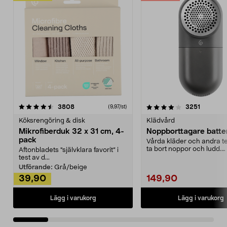
4.0av 5 stjärnor
recensioner
4.5av 5 stjärnor
recensio
3808
3251
(9,97/st)
Köksrengöring & disk
Klädvård
Mikrofiberduk 32 x 31 cm, 4-
Noppborttagare batter
pack
Vårda kläder och andra tex
ta bort noppor och ludd.
Aftonbladets "självklara favorit” i
Noppborttagaren fräs...
test av d...
Utförande:
Grå/beige
39,90
149,90
Lägg i varukorg
Lägg i varukorg