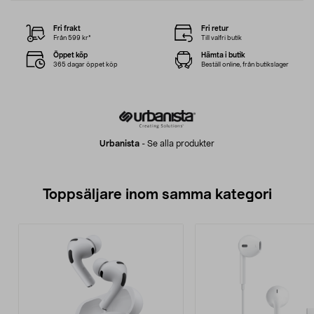
Fri frakt
Fri retur
Från 599 kr*
Till valfri butik
Öppet köp
Hämta i butik
365 dagar öppet köp
Beställ online, från butikslager
Urbanista
-
Se alla produkter
Toppsäljare inom samma kategori