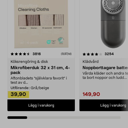
4.0av 5 stjärnor
recensioner
4.5av 5 stjärnor
recensio
3816
3254
(9,97/st)
Köksrengöring & disk
Klädvård
Mikrofiberduk 32 x 31 cm, 4-
Noppborttagare batter
pack
Vårda kläder och andra tex
ta bort noppor och ludd.
Aftonbladets "självklara favorit” i
Noppborttagaren fräs...
test av d...
Utförande:
Grå/beige
39,90
149,90
Lägg i varukorg
Lägg i varukorg