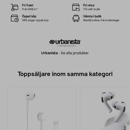
Fri frakt
Fri retur
Från 599 kr*
Till valfri butik
Öppet köp
Hämta i butik
365 dagar öppet köp
Beställ online, från butikslager
Urbanista
-
Se alla produkter
Toppsäljare inom samma kategori