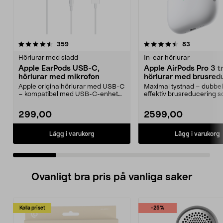
4.5 av 5 stjärnor
recensioner
4.5 av 5 stjärnor
recensione
359
83
Hörlurar med sladd
In-ear hörlurar
Apple EarPods USB-C,
Apple AirPods Pro 3 t
hörlurar med mikrofon
hörlurar med brusred
Apple originalhörlurar med USB-C
Maximal tystnad – dubbel
– kompatibel med USB-C-enheter
effektiv brusreducering 
med iOS 10 eller...
föregångaren. Apple Air...
299,00
2599,00
Lägg i varukorg
Lägg i varukorg
Ovanligt bra pris på vanliga saker
Kolla priset
-25%