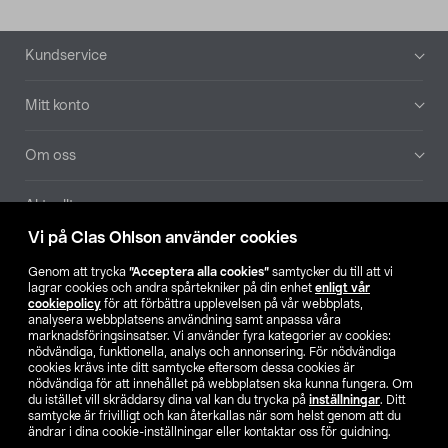
Sidfot
Kundservice
Mitt konto
Om oss
Aktuellt
Vi på Clas Ohlson använder cookies
Våra bolag
Genom att trycka
”Acceptera alla cookies”
samtycker du till att vi
lagrar cookies och andra spårtekniker på din enhet
enligt vår
Hitta butik
cookiepolicy
för att förbättra upplevelsen på vår webbplats,
analysera webbplatsens användning samt anpassa våra
marknadsföringsinsatser. Vi använder fyra kategorier av cookies:
nödvändiga, funktionella, analys och annonsering. För nödvändiga
SE
NO
FI
cookies krävs inte ditt samtycke eftersom dessa cookies är
nödvändiga för att innehållet på webbplatsen ska kunna fungera. Om
du istället vill skräddarsy dina val kan du trycka på
inställningar
. Ditt
samtycke är frivilligt och kan återkallas när som helst genom att du
ändrar i dina cookie-inställningar eller kontaktar oss för guidning.