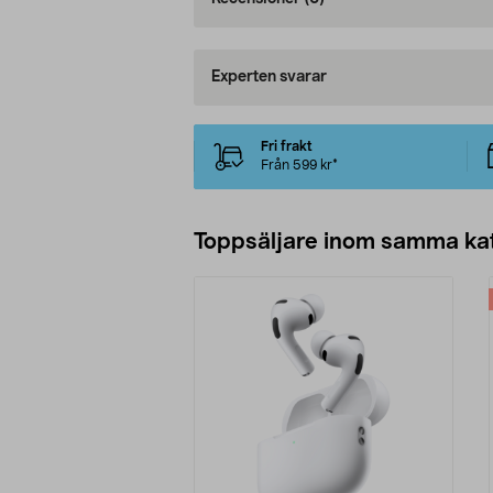
Experten svarar
Fri frakt
Från 599 kr*
Toppsäljare inom samma ka