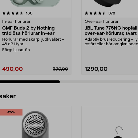
4.5 av 5 stjärnor
recensioner
4.5 av 5 stjärnor
recensioner
160
378
In-ear hörlurar
Over-ear hörlurar
CMF Buds 2 by Nothing
JBL Tune 775NC hopfäll
trådlösa hörlurar in-ear
over-ear-hörlurar, svart
Hörlurar med skarp ljudkvalitet –
Adaptiv brusreducering – l
48 dB Hybri...
ostört eller hör omgivninge
Smart Ambient. ...
Färg:
Ljusgrön
490,00
1290,00
690,00
 saker
-25%