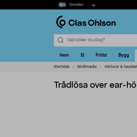
Select
Sweden
market
Hem
El
Fritid
Bygg
Startsida
Multimedia
Hörlurar & headse
Trådlösa over ear-h