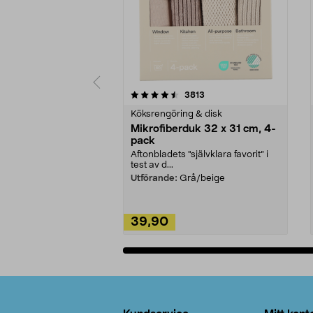
5av 5 stjärnor
4.0av 5 stjärnor
recensioner
3813
Köksrengöring & disk
Mikrofiberduk 32 x 31 cm, 4-
pack
Aftonbladets "självklara favorit” i
test av d...
Utförande:
Grå/beige
39,90
Lägg i varukorg
Sidfot