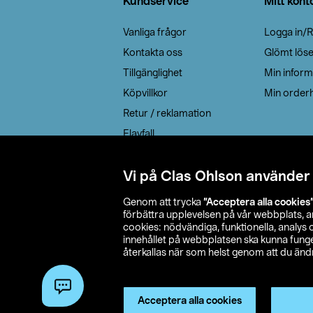
Kundservice
Mitt kont
Vanliga frågor
Logga in/R
Kontakta oss
Glömt lös
Tillgänglighet
Min inform
Köpvillkor
Min orderh
Retur / reklamation
Elavfall
Cookie policy
Leveransalternativ
Vi på Clas Ohlson använder
Genom att trycka
”Acceptera alla cookies
förbättra upplevelsen på vår webbplats, 
cookies: nödvändiga, funktionella, analys
innehållet på webbplatsen ska kunna funger
återkallas när som helst genom att du ändra
© 2026 Cla
Acceptera alla cookies