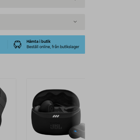
Hämta i butik
Beställ online, från butikslager
-32%