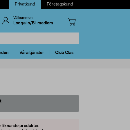
Privatkund
Företagskund
Välkommen
Logga in/Bli medlem
nden
Våra tjänster
Club Clas
t
er
liknande produkter.