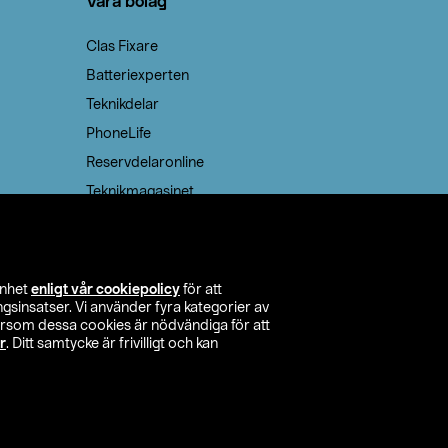
Våra bolag
Clas Fixare
Batteriexperten
Teknikdelar
PhoneLife
Reservdelaronline
Teknikmagasinet
enhet
enligt vår cookiepolicy
för att
insatser. Vi använder fyra kategorier av
tersom dessa cookies är nödvändiga för att
r
. Ditt samtycke är frivilligt och kan
itta butik