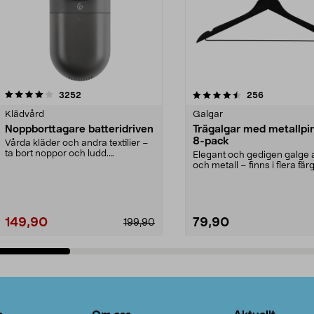
4.5av 5 stjärnor
recensioner
4.0av 5 stjärnor
recensioner
3252
256
Klädvård
Galgar
Noppborttagare batteridriven
Trägalgar med metallpi
8-pack
Vårda kläder och andra textilier –
ta bort noppor och ludd.
Elegant och gedigen galge a
Noppborttagaren fräs...
och metall – finns i flera färg
Galge med sv...
149,90
79,90
199,90
Lägg i varukorg
Lägg i varukorg