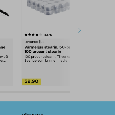
4.5av 5 stjärnor
recensioner
4.5
4378
2
Levande ljus
Rengöringsm
nne,
Värmeljus stearin, 50-pack,
Bikarbonat
100 procent stearin
Ett allsidigt 
städning och 
v trä
100 procent stearin. Tillverkade i
ute. Städa med
er.
Sverige som brinner med en
vacker och sotfri ...
59,90
49,90
Lägg i varukorg
Lägg