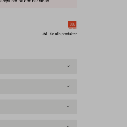
ängst ner på den här sidan.
Jbl
-
Se alla produkter