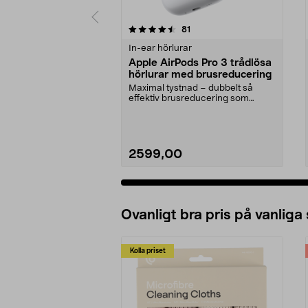
5 av 5 stjärnor
4.5 av 5 stjärnor
recensioner
81
In-ear hörlurar
Apple AirPods Pro 3 trådlösa
hörlurar med brusreducering
Maximal tystnad – dubbelt så
effektiv brusreducering som
föregångaren. Apple Air...
2599,00
Ovanligt bra pris på vanliga
Kolla priset