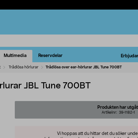
Multimedia
Reservdelar
Erbjuda
t
Trådlösa hörlurar
Trådlösa over ear-hörlurar JBL Tune 700BT
örlurar JBL Tune 700BT
Produkten har utgåt
Artikelnr:
39-1182-1
Vi hoppas att du hittar det du söker und