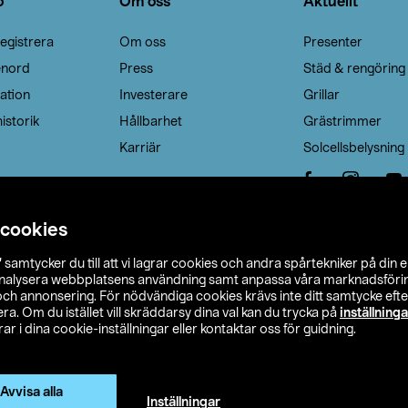
o
Om oss
Aktuellt
egistrera
Om oss
Presenter
enord
Press
Städ & rengöring
ation
Investerare
Grillar
istorik
Hållbarhet
Grästrimmer
Karriär
Solcellsbelysning
 cookies
”
samtycker du till att vi lagrar cookies och andra spårtekniker på din 
analysera webbplatsens användning samt anpassa våra marknadsförings
 och annonsering. För nödvändiga cookies krävs inte ditt samtycke ef
a. Om du istället vill skräddarsy dina val kan du trycka på
inställninga
r i dina cookie-inställningar eller kontaktar oss för guidning.
s Ohlson
Köpvillkor
Privacy statement
Klubbvillkor
H
Ändra till priser exklusive moms
Avvisa alla
Inställningar