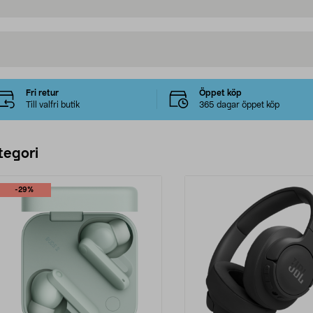
Fri retur
Öppet köp
Till valfri butik
365 dagar öppet köp
tegori
-29%