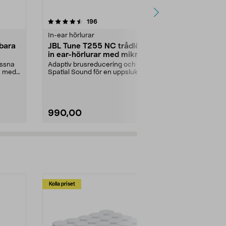
4.5 av 5 stjärnor
recensioner
4.0
196
9
In-ear hörlurar
On-ear hörlu
bara
JBL Tune T255 NC trådlösa
JBL Tune 52
in ear-hörlurar med mikrofon,
trådlösa on
svart
yssna
Adaptiv brusreducering och
Lyssna bekväm
n med
Spatial Sound för en uppslukande
äkta JBL Pur...
ljudupplevelse. JBL ...
Färg:
Svart
990,00
399,00
Kolla priset
Multibuy