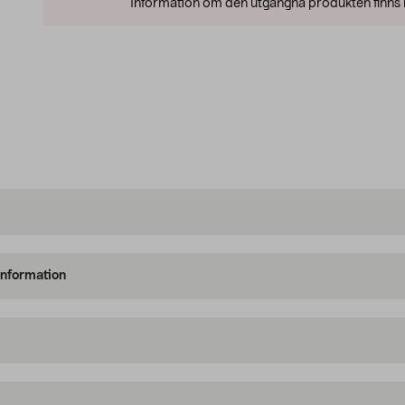
Information om den utgångna produkten finns l
information